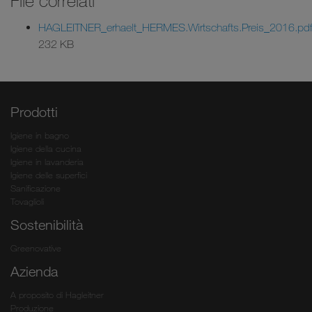
HAGLEITNER_erhaelt_HERMES.Wirtschafts.Preis_2016.pd
232 KB
Prodotti
Igiene in bagno
Igiene della cucina
Igiene in lavanderia
Igiene delle superfici
Sanificazione
Tovaglioli
Sostenibilità
Greenovative
Azienda
A proposito di Hagleitner
Produzione