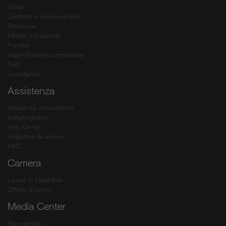
Storia
Certificati e riconoscimenti
Referenze
Filmato sull’azienda
Fornitori
Export/Partner commerciale
Sedi
Compliance
Assistenza
Assistenza d’eccellenza
edibyhagleitner
Help Center
Hagleitner Academy
FAQ
Carriera
Lavora in Hagleitner
Offerte di lavoro
Media Center
Panoramica