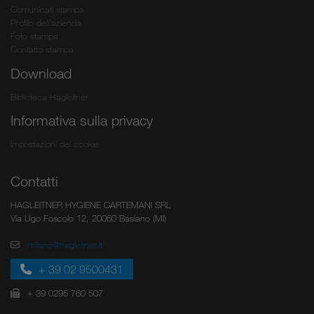
Comunicati stampa
Profilo dell'azienda
Foto stampa
Contatto stampa
Download
Biblioteca Hagleitner
Informativa sulla privacy
Impostazioni dei cookie
Contatti
HAGLEITNER HYGIENE CARTEMANI SRL
Via Ugo Foscolo 12, 20060 Basiano (MI)
milano@hagleitner.it
+ 39 02 9500431
+ 39 0295 760 507