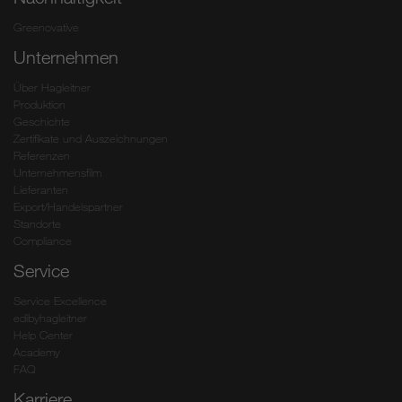
Greenovative
Unternehmen
Über Hagleitner
Produktion
Geschichte
Zertifikate und Auszeichnungen
Referenzen
Unternehmensfilm
Lieferanten
Export/Handelspartner
Standorte
Compliance
Service
Service Excellence
edibyhagleitner
Help Center
Academy
FAQ
Karriere