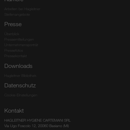
Arbeiten bei Hagleitner
Stellenangebote
Presse
Überblick
Pressemitteilungen
Unternehmensporträt
Pressefotos
Pressekontakt
Downloads
Hagleitner Bibliothek
Datenschutz
Cookie-Einstellungen
Kontakt
HAGLEITNER HYGIENE CARTEMANI SRL
Via Ugo Foscolo 12, 20060 Basiano (MI)