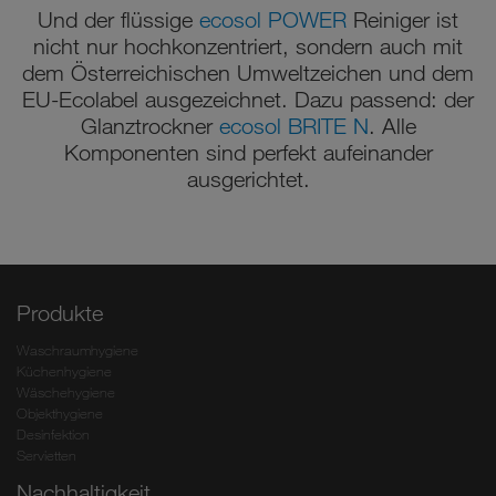
Und der flüssige
ecosol POWER
Reiniger ist
nicht nur hochkonzentriert, sondern auch mit
dem Österreichischen Umweltzeichen und dem
EU-Ecolabel ausgezeichnet. Dazu passend: der
Glanztrockner
ecosol BRITE N
. Alle
Komponenten sind perfekt aufeinander
ausgerichtet.
Produkte
Waschraumhygiene
Küchenhygiene
Wäschehygiene
Objekthygiene
Desinfektion
Servietten
Nachhaltigkeit