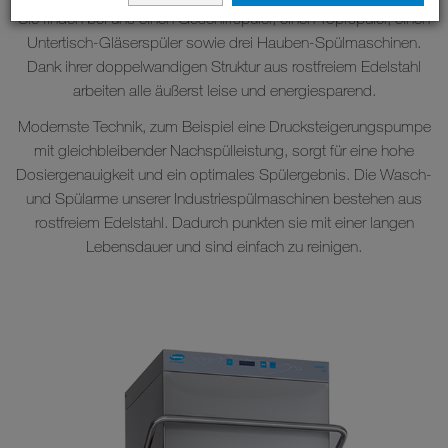
Sie finden bei uns einen Geschirrspüler, einen Topfspüler, einen
Untertisch-Gläserspüler sowie drei Hauben-Spülmaschinen.
Dank ihrer doppelwandigen Struktur aus rostfreiem Edelstahl
arbeiten alle äußerst leise und energiesparend.
Modernste Technik, zum Beispiel eine Drucksteigerungspumpe
mit gleichbleibender Nachspülleistung, sorgt für eine hohe
Dosiergenauigkeit und ein optimales Spülergebnis. Die Wasch-
und Spülarme unserer Industriespülmaschinen bestehen aus
rostfreiem Edelstahl. Dadurch punkten sie mit einer langen
Lebensdauer und sind einfach zu reinigen.