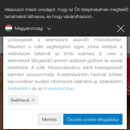
Válasszon másik országot, hogy az Ön telephelyének megfelelő
Tájékoztató a sütikről
tartalmakat láthassa, és hogy vásárolhasson.
Magyarország
A weboldalunk sütiket használ. Két feladatuk van: Egyrészt
szükségesek a webhelyünk alapvető működéséhez.
Másrészt a sütik segítségével egyre jobbá tehetjük a
webhelyünk tartalmát az önök számára. E célra a
webhelyünk látogatóitól anonim adatokat gyűjtünk és azokat
kiértékeljük. A sütik felhasználásához adott beleegyezését
bármikor visszavonhatja. A webhelyünkön használt sütikkel
kapcsolatban további információk találhatók az adatvédelmi
Adatvédelmi
és az
Impresszumban
.
Beállítások
Mentés
Összes cookie elfogadása