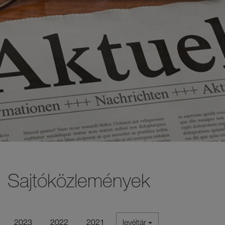
Sajtóközlemények
2023
2022
2021
levéltár