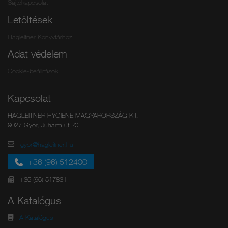
Sajtókapcsolat
Letöltések
Hagleitner Könyvtárhoz
Adat védelem
Cookie-beállítások
Kapcsolat
HAGLEITNER HYGIENE MAGYARORSZÁG Kft.
9027 Gyor, Juharfa út 20
gyor@hagleitner.hu
+36 (96) 512400
+36 (96) 517831
A Katalógus
A Katalógus