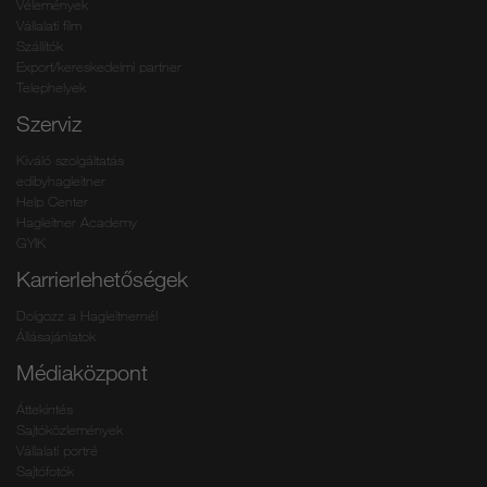
Vélemények
Vállalati film
Szállítók
Export/kereskedelmi partner
Telephelyek
Szerviz
Kiváló szolgáltatás
edibyhagleitner
Help Center
Hagleitner Academy
GYIK
Karrierlehetőségek
Dolgozz a Hagleitnernél
Állásajánlatok
Médiaközpont
Áttekintés
Sajtóközlemények
Vállalati portré
Sajtófotók