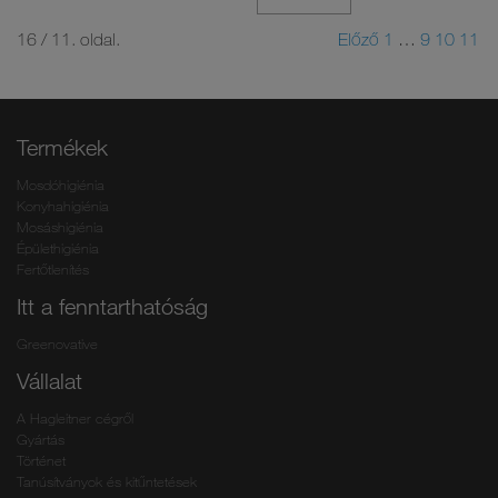
16 / 11. oldal.
Előző
1
…
9
10
11
Termékek
Mosdóhigiénia
Konyhahigiénia
Mosáshigiénia
Épülethigiénia
Fertőtlenítés
Itt a fenntarthatóság
Greenovative
Vállalat
A Hagleitner cégről
Gyártás
Történet
Tanúsítványok és kitűntetések