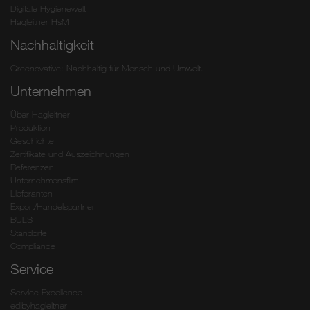
Digitale Hygienewelt
Hagleitner HsM
Nachhaltigkeit
Greenovative: Nachhaltig für Mensch und Umwelt.
Unternehmen
Über Hagleitner
Produktion
Geschichte
Zertifikate und Auszeichnungen
Referenzen
Unternehmensfilm
Lieferanten
Export/Handelspartner
BULS
Standorte
Compliance
Service
Service Excellence
edibyhagleitner