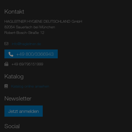
Kontakt
HAGLEITNER HYGIENE DEUTSCHLAND GmbH
82054 Sauerlach bei München
Robert-Bosch-Straße 12
info@hagleitner.de
+49 800/3366943
+49 69/795151999
Katalog
Katalog online ansehen
Newsletter
Jetzt anmelden
Social