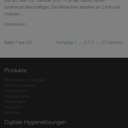
Zell am See, 22. Oktober 2021 – „In der Gastro fehlen
rundherum Beschäftigte: Die Menschen arbeiten am Limit und
müssen...
Weiterlesen
Seite 7 von 23.
Vorherige
1
…
6
7
8
…
23
Nächste
Produkte
Alle Produkte im Überblick
Waschraumhygiene
Küchenhygiene
Wäschehygiene
Objekthygiene
Desinfektion
Servietten
Digitale Hygienelösungen