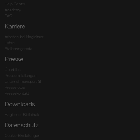
Help Center
Academy
FAQ
Karriere
Arbeiten bei Hagleitner
Lehre
Stellenangebote
Presse
Überblick
Pressemitteilungen
Unternehmensporträt
Pressefotos
Pressekontakt
Downloads
Hagleitner Bibliothek
Datenschutz
Cookie-Einstellungen