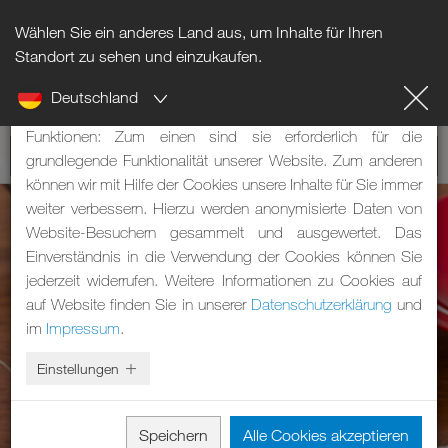
Wählen Sie ein anderes Land aus, um Inhalte für Ihren
Hinweis zu Cookies
Standort zu sehen und einzukaufen.
Deutschland
Unsere Webseite verwendet Cookies. Diese haben zwei
Funktionen: Zum einen sind sie erforderlich für die
grundlegende Funktionalität unserer Website. Zum anderen
können wir mit Hilfe der Cookies unsere Inhalte für Sie immer
weiter verbessern. Hierzu werden anonymisierte Daten von
Website-Besuchern gesammelt und ausgewertet. Das
Einverständnis in die Verwendung der Cookies können Sie
jederzeit widerrufen. Weitere Informationen zu Cookies auf
auf Website finden Sie in unserer
Datenschutzerklärung
und
im
Impressum
.
Einstellungen
Speichern
Alle Cookies akzeptieren