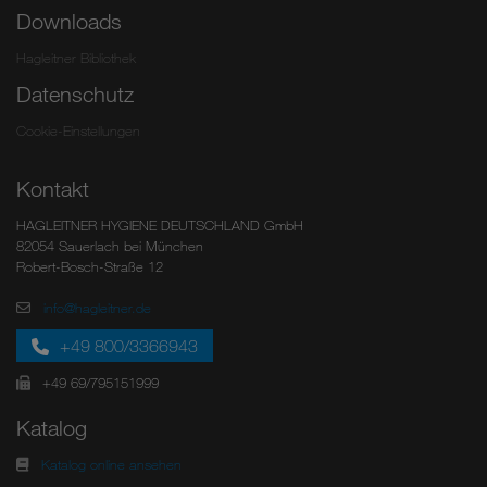
Downloads
Hagleitner Bibliothek
Datenschutz
Cookie-Einstellungen
Kontakt
HAGLEITNER HYGIENE DEUTSCHLAND GmbH
82054 Sauerlach bei München
Robert-Bosch-Straße 12
info@hagleitner.de
+49 800/3366943
+49 69/795151999
Katalog
Katalog online ansehen