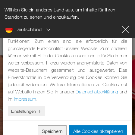
Wählen Sie ein anderes Land aus, um Inhalte für Ihren
Hinweis zu Cookies
Standort zu sehen und einzukaufen.
Deutschland
Unsere Webseite verwendet Cookies. Diese haben zwei
Funktionen: Zum einen sind sie erforderlich für die
grundlegende Funktionalität unserer Website. Zum anderen
können wir mit Hilfe der Cookies unsere Inhalte für Sie immer
weiter verbessern. Hierzu werden anonymisierte Daten von
Website-Besuchern gesammelt und ausgewertet. Das
Einverständnis in die Verwendung der Cookies können Sie
jederzeit widerrufen. Weitere Informationen zu Cookies auf
auf Website finden Sie in unserer
Datenschutzerklärung
und
im
Impressum
.
Einstellungen
Speichern
Alle Cookies akzeptieren