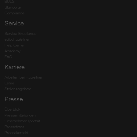
BULS
Standorte
Compliance
Service
Service Excellence
edibyhagleitner
Help Center
Academy
FAQ
Karriere
Arbeiten bei Hagleitner
Lehre
Stellenangebote
Presse
Überblick
Pressemitteilungen
Unternehmensporträt
Pressefotos
Pressekontakt