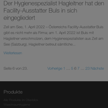
Der Hygienespezialist Hagleitner hat den
Facility-Ausstatter Buls in sich
eingegliedert
Zell am See, 1. April 2022 – Österreichs Facility-Ausstatter Buls
gibt es nicht mehr als Firma; am 1. April 2022 ist Buls mit
Hagleitner verschmolzen, dem Hygienespezialisten aus Zell am
See (Salzburg). Hagleitner betreut sämtliche...
Weiterlesen
Seite 6 von 23.
Vorherige
1
…
5
6
7
…
23
Nächste
Produkte
Alle Produkte im Überblick
Waschraumhygiene