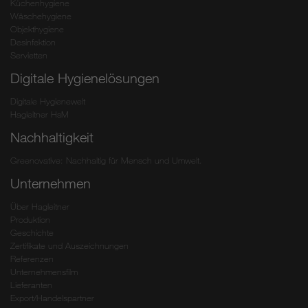
Küchenhygiene
Wäschehygiene
Objekthygiene
Desinfektion
Servietten
Digitale Hygienelösungen
Digitale Hygienewelt
Hagleitner HsM
Nachhaltigkeit
Greenovative: Nachhaltig für Mensch und Umwelt.
Unternehmen
Über Hagleitner
Produktion
Geschichte
Zertifikate und Auszeichnungen
Referenzen
Unternehmensfilm
Lieferanten
Export/Handelspartner