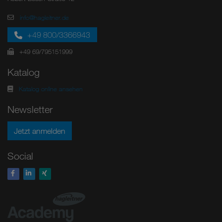
info@hagleitner.de
+49 800/3366943
+49 69/795151999
Katalog
Katalog online ansehen
Newsletter
Jetzt anmelden
Social