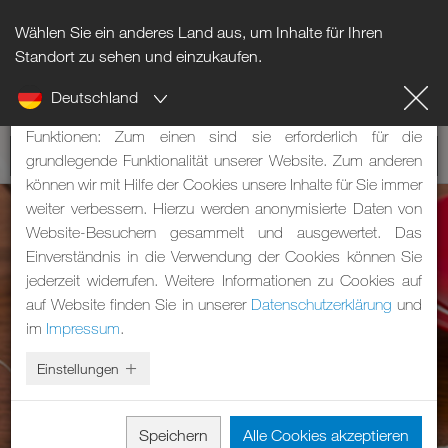
Wählen Sie ein anderes Land aus, um Inhalte für Ihren
Hinweis zu Cookies
Standort zu sehen und einzukaufen.
Deutschland
Unsere Webseite verwendet Cookies. Diese haben zwei
Funktionen: Zum einen sind sie erforderlich für die
grundlegende Funktionalität unserer Website. Zum anderen
können wir mit Hilfe der Cookies unsere Inhalte für Sie immer
weiter verbessern. Hierzu werden anonymisierte Daten von
Website-Besuchern gesammelt und ausgewertet. Das
Einverständnis in die Verwendung der Cookies können Sie
jederzeit widerrufen. Weitere Informationen zu Cookies auf
auf Website finden Sie in unserer
Datenschutzerklärung
und
im
Impressum
.
Einstellungen
Speichern
Alle Cookies akzeptieren