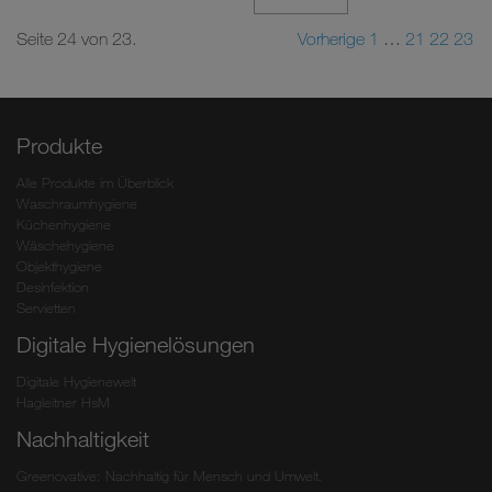
Seite 24 von 23.
Vorherige
1
…
21
22
23
Produkte
Alle Produkte im Überblick
Waschraumhygiene
Küchenhygiene
Wäschehygiene
Objekthygiene
Desinfektion
Servietten
Digitale Hygienelösungen
Digitale Hygienewelt
Hagleitner HsM
Nachhaltigkeit
Greenovative: Nachhaltig für Mensch und Umwelt.