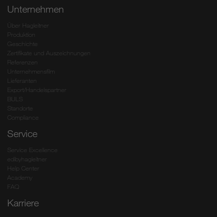
Unternehmen
Über Hagleitner
Produktion
Geschichte
Zertifikate und Auszeichnungen
Referenzen
Unternehmensfilm
Lieferanten
Export/Handelspartner
BULS
Standorte
Compliance
Service
Service Excellence
edibyhagleitner
Help Center
Academy
FAQ
Karriere