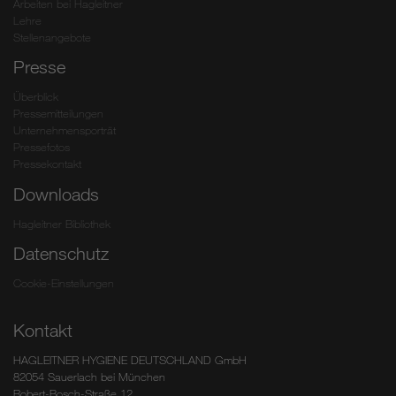
Arbeiten bei Hagleitner
Lehre
Stellenangebote
Presse
Überblick
Pressemitteilungen
Unternehmensporträt
Pressefotos
Pressekontakt
Downloads
Hagleitner Bibliothek
Datenschutz
Cookie-Einstellungen
Kontakt
HAGLEITNER HYGIENE DEUTSCHLAND GmbH
82054 Sauerlach bei München
Robert-Bosch-Straße 12