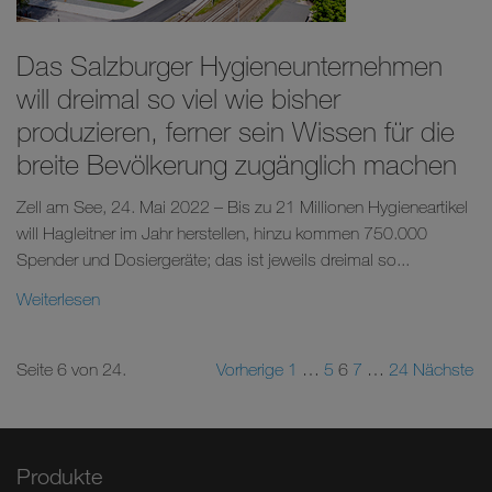
Das Salzburger Hygieneunternehmen
will dreimal so viel wie bisher
produzieren, ferner sein Wissen für die
breite Bevölkerung zugänglich machen
Zell am See, 24. Mai 2022 – Bis zu 21 Millionen Hygieneartikel
will Hagleitner im Jahr herstellen, hinzu kommen 750.000
Spender und Dosiergeräte; das ist jeweils dreimal so...
Weiterlesen
Seite 6 von 24.
Vorherige
1
…
5
6
7
…
24
Nächste
Produkte