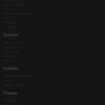
Referenzen
Unternehmensfilm
Lieferanten
Export/Handelspartner
BULS
Standorte
Compliance
Service
Service Excellence
edibyhagleitner
Help Center
Academy
FAQ
Karriere
Arbeiten bei Hagleitner
Lehre
Stellenangebote
Presse
Überblick