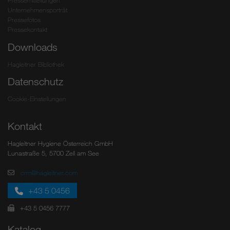
Pressemitteilungen
Unternehmensporträt
Pressefotos
Pressekontakt
Downloads
Hagleitner Bibliothek
Datenschutz
Cookie-Einstellungen
Kontakt
Hagleitner Hygiene Österreich GmbH
Lunastraße 5, 5700 Zell am See
crm@hagleitner.com
+43 5 0456
+43 5 0456 7777
Katalog