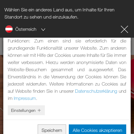
Wählen Sie ein anderes Land aus, um Inhalte für Ihren
Hinweis zu Cookies
Standort zu sehen und einzukaufen.
Österreich
Unsere Webseite verwendet Cookies. Diese haben zwei
Funktionen: Zum einen sind sie erforderlich für die
grundlegende Funktionalität unserer Website. Zum anderen
können wir mit Hilfe der Cookies unsere Inhalte für Sie immer
weiter verbessern. Hierzu werden anonymisierte Daten von
Website-Besuchern gesammelt und ausgewertet. Das
Einverständnis in die Verwendung der Cookies können Sie
jederzeit widerrufen. Weitere Informationen zu Cookies auf
auf Website finden Sie in unserer
Datenschutzerklärung
und
im
Impressum
.
Einstellungen
Speichern
Alle Cookies akzeptieren