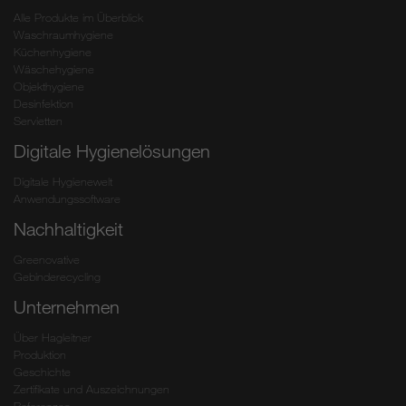
Alle Produkte im Überblick
Waschraumhygiene
Küchenhygiene
Wäschehygiene
Objekthygiene
Desinfektion
Servietten
Digitale Hygienelösungen
Digitale Hygienewelt
Anwendungssoftware
Nachhaltigkeit
Greenovative
Gebinderecycling
Unternehmen
Über Hagleitner
Produktion
Geschichte
Zertifikate und Auszeichnungen