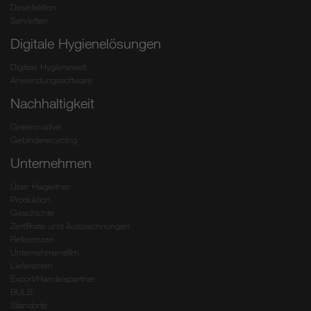
Desinfektion
Servietten
Digitale Hygienelösungen
Digitale Hygienewelt
Anwendungssoftware
Nachhaltigkeit
Greenovative
Gebinderecycling
Unternehmen
Über Hagleitner
Produktion
Geschichte
Zertifikate und Auszeichnungen
Referenzen
Unternehmensfilm
Lieferanten
Export/Handelspartner
BULS
Standorte