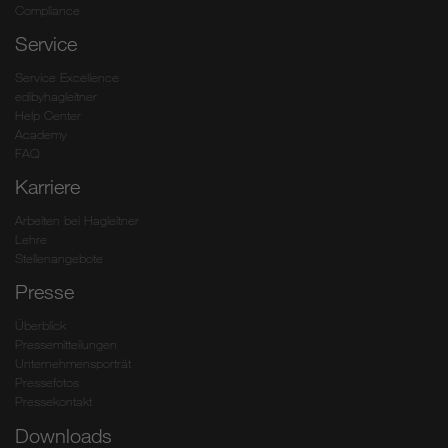
Compliance
Service
Service Excellence
edibyhagleitner
Help Center
Academy
FAQ
Karriere
Arbeiten bei Hagleitner
Lehre
Stellenangebote
Presse
Überblick
Pressemitteilungen
Unternehmensporträt
Pressefotos
Pressekontakt
Downloads