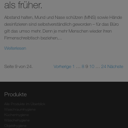
als früher.
Abstand halten, Mund und Nase schützen (MNS) sowie Hände
desinfizieren sind selbstverständlich geworden – für das Büro
gilt das umso mehr. Denn je mehr Menschen wieder ihren
Firmenschreibtisch beziehen,...
Weiterlesen
Seite 9 von 24.
Vorherige
1
…
8
9
10
…
24
Nächste
Produkte
Alle Produkte im Überblick
Waschraumhygiene
Küchenhygiene
Wäschehygiene
Objekthygiene