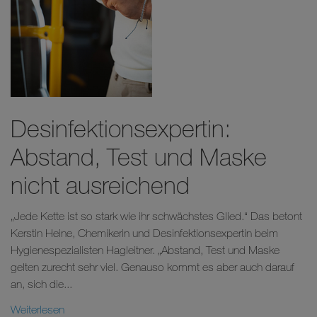
Desinfektionsexpertin:
Abstand, Test und Maske
nicht ausreichend
„Jede Kette ist so stark wie ihr schwächstes Glied.“ Das betont
Kerstin Heine, Chemikerin und Desinfektionsexpertin beim
Hygienespezialisten Hagleitner. „Abstand, Test und Maske
gelten zurecht sehr viel. Genauso kommt es aber auch darauf
an, sich die...
Weiterlesen