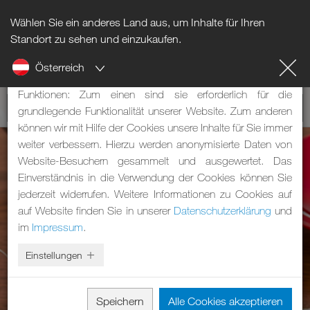
Wählen Sie ein anderes Land aus, um Inhalte für Ihren
Hinweis zu Cookies
Standort zu sehen und einzukaufen.
Österreich
Unsere Webseite verwendet Cookies. Diese haben zwei
Funktionen: Zum einen sind sie erforderlich für die
grundlegende Funktionalität unserer Website. Zum anderen
können wir mit Hilfe der Cookies unsere Inhalte für Sie immer
weiter verbessern. Hierzu werden anonymisierte Daten von
Website-Besuchern gesammelt und ausgewertet. Das
Einverständnis in die Verwendung der Cookies können Sie
jederzeit widerrufen. Weitere Informationen zu Cookies auf
auf Website finden Sie in unserer
Datenschutzerklärung
und
im
Impressum
.
Einstellungen
Speichern
Alle Cookies akzeptieren