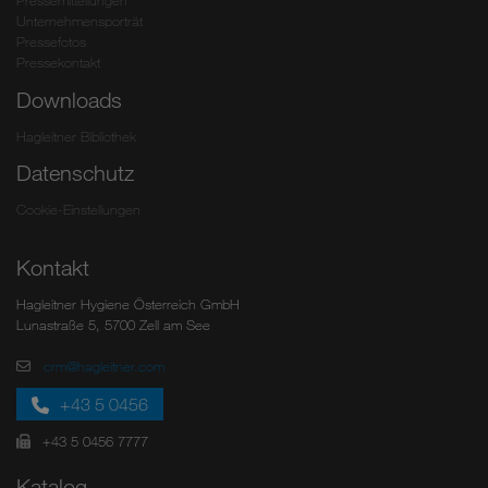
Pressemitteilungen
Unternehmensporträt
Pressefotos
Pressekontakt
Downloads
Hagleitner Bibliothek
Datenschutz
Cookie-Einstellungen
Kontakt
Hagleitner Hygiene Österreich GmbH
Lunastraße 5, 5700 Zell am See
crm@hagleitner.com
+43 5 0456
+43 5 0456 7777
Katalog