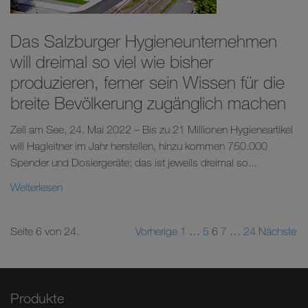
Das Salzburger Hygieneunternehmen
will dreimal so viel wie bisher
produzieren, ferner sein Wissen für die
breite Bevölkerung zugänglich machen
Zell am See, 24. Mai 2022 – Bis zu 21 Millionen Hygieneartikel
will Hagleitner im Jahr herstellen, hinzu kommen 750.000
Spender und Dosiergeräte; das ist jeweils dreimal so...
Weiterlesen
Seite 6 von 24.
Vorherige
1
…
5
6
7
…
24
Nächste
Produkte