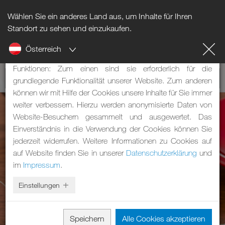
Wählen Sie ein anderes Land aus, um Inhalte für Ihren
Hinweis zu Cookies
Standort zu sehen und einzukaufen.
Österreich
Unsere Webseite verwendet Cookies. Diese haben zwei
Funktionen: Zum einen sind sie erforderlich für die
grundlegende Funktionalität unserer Website. Zum anderen
können wir mit Hilfe der Cookies unsere Inhalte für Sie immer
weiter verbessern. Hierzu werden anonymisierte Daten von
Website-Besuchern gesammelt und ausgewertet. Das
Einverständnis in die Verwendung der Cookies können Sie
jederzeit widerrufen. Weitere Informationen zu Cookies auf
auf Website finden Sie in unserer
Datenschutzerklärung
und
im
Impressum
.
Einstellungen
Speichern
Alle Cookies akzeptieren