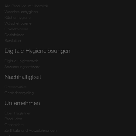
Alle Produkte im Überblick
Waschraumhygiene
Küchenhygiene
Wäschehygiene
Objekthygiene
Desinfektion
Servietten
Digitale Hygienelösungen
Digitale Hygienewelt
Anwendungssoftware
Nachhaltigkeit
Greenovative
Gebinderecycling
Unternehmen
Über Hagleitner
Produktion
Geschichte
Zertifikate und Auszeichnungen