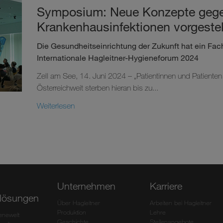
Symposium: Neue Konzepte geg
Krankenhausinfektionen vorgestel
Die Gesundheitseinrichtung der Zukunft hat ein Fac
Internationale Hagleitner-Hygieneforum 2024
Zell am See, 14. Juni 2024 – „Patientinnen und Patienten 
Österreichweit sterben hieran bis zu...
Weiterlesen
Unternehmen
Karriere
lösungen
Über Hagleitner
Arbeiten bei Hagleitner
Produktion
Lehre
ienewelt
Geschichte
Stellenangebote