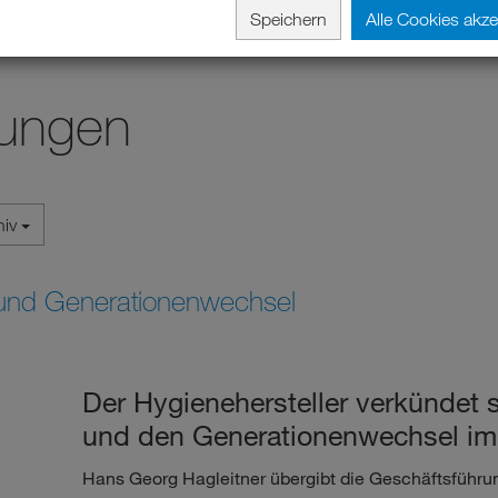
Speichern
Alle Cookies akze
lungen
hiv
und Generationenwechsel
Der Hygienehersteller verkündet 
und den Generationenwechsel im 
Hans Georg Hagleitner übergibt die Geschäftsführun