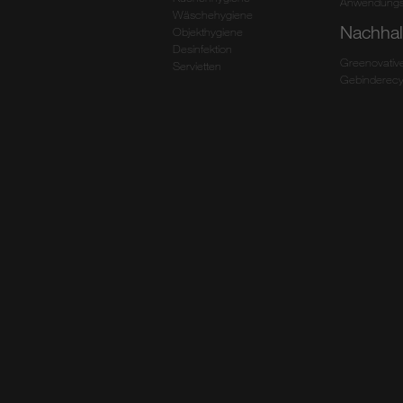
Anwendungs
Wäschehygiene
Nachhalt
Objekthygiene
Desinfektion
Greenovativ
Servietten
Gebinderecy