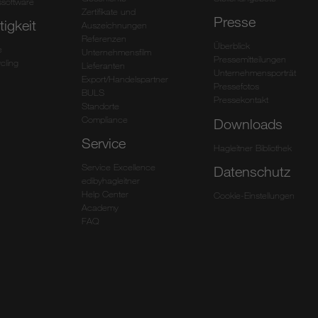
software
Zertifikate und
Presse
igkeit
Auszeichnungen
Referenzen
Überblick
e
Unternehmensfilm
Pressemitteilungen
cling
Lieferanten
Unternehmensporträt
Export/Handelspartner
Pressefotos
BULS
Pressekontakt
Standorte
Compliance
Downloads
Service
Hagleitner Bibliothek
Service Excellence
Datenschutz
edibyhagleitner
Help Center
Cookie-Einstellungen
Academy
FAQ