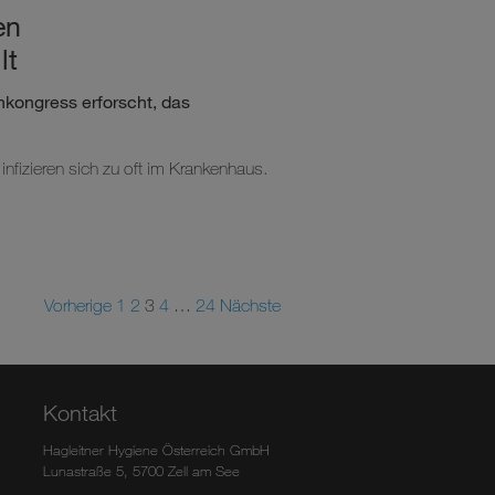
en
lt
hkongress erforscht, das
infizieren sich zu oft im Krankenhaus.
Vorherige
1
2
3
4
…
24
Nächste
Kontakt
Hagleitner Hygiene Österreich GmbH
Lunastraße 5, 5700 Zell am See