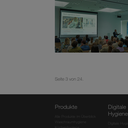
Seite 3 von 24.
Produkte
Digitale
Hygiene
Alle Produkte im Überblick
Waschraumhygiene
Digitale Hyg
Küchenhygiene