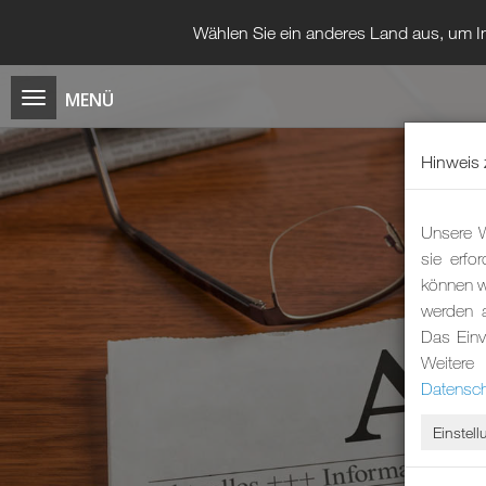
Wählen Sie ein anderes Land aus, um In
Hinweis 
Unsere W
sie erfo
können wi
werden 
Das Einv
Weitere
Datensch
Einstel