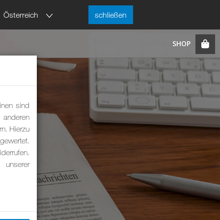
Österreich
schließen
inen sind
m anderen
rn. Hierzu
ewertet.
derrufen.
 unserer