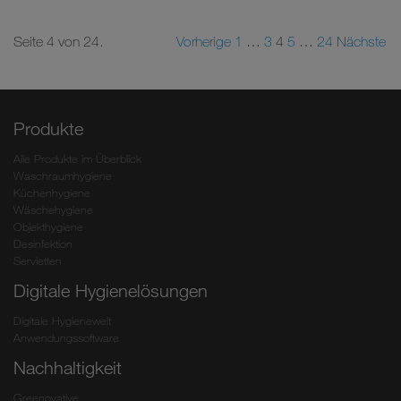
Seite 4 von 24.
Vorherige
1
…
3
4
5
…
24
Nächste
Produkte
Alle Produkte im Überblick
Waschraumhygiene
Küchenhygiene
Wäschehygiene
Objekthygiene
Desinfektion
Servietten
Digitale Hygienelösungen
Digitale Hygienewelt
Anwendungssoftware
Nachhaltigkeit
Greenovative