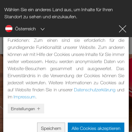
Wählen Sie ein anderes Land aus, um Inhalte für Ihren
Hinweis zu Cookies
Standort zu sehen und einzukaufen.
Österreich
Unsere Webseite verwendet Cookies. Diese haben zwei
Funktionen: Zum einen sind sie erforderlich für die
grundlegende Funktionalität unserer Website. Zum anderen
können wir mit Hilfe der Cookies unsere Inhalte für Sie immer
weiter verbessern. Hierzu werden anonymisierte Daten von
Website-Besuchern gesammelt und ausgewertet. Das
Einverständnis in die Verwendung der Cookies können Sie
jederzeit widerrufen. Weitere Informationen zu Cookies auf
auf Website finden Sie in unserer
Datenschutzerklärung
und
im
Impressum
.
Einstellungen
Speichern
Alle Cookies akzeptieren