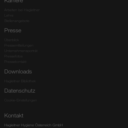
Karriere
Arbeiten bei Hagleitner
Lehre
Stellenangebote
Presse
Überblick
Pressemitteilungen
Unternehmensporträt
Pressefotos
Pressekontakt
Downloads
Hagleitner Bibliothek
Datenschutz
Cookie-Einstellungen
Kontakt
Hagleitner Hygiene Österreich GmbH