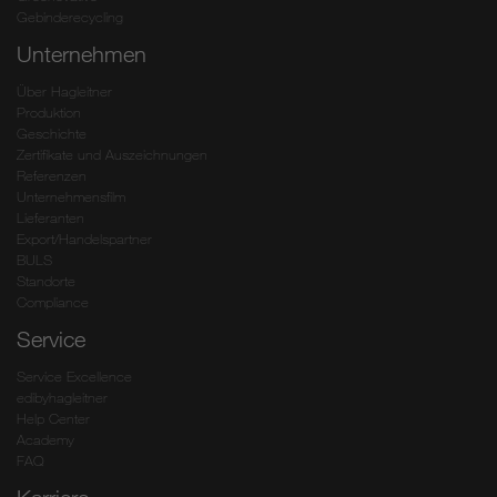
Gebinderecycling
Unternehmen
Über Hagleitner
Produktion
Geschichte
Zertifikate und Auszeichnungen
Referenzen
Unternehmensfilm
Lieferanten
Export/Handelspartner
BULS
Standorte
Compliance
Service
Service Excellence
edibyhagleitner
Help Center
Academy
FAQ