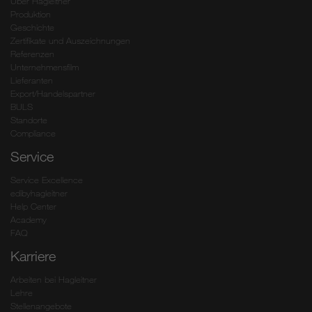
Über Hagleitner
Produktion
Geschichte
Zertifikate und Auszeichnungen
Referenzen
Unternehmensfilm
Lieferanten
Export/Handelspartner
BULS
Standorte
Compliance
Service
Service Excellence
edibyhagleitner
Help Center
Academy
FAQ
Karriere
Arbeiten bei Hagleitner
Lehre
Stellenangebote