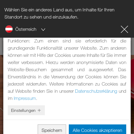
Wählen Sie ein anderes Land aus, um Inhalte für Ihren
Hinweis zu Cookies
Standort zu sehen und einzukaufen.
Österreich
Unsere Webseite verwendet Cookies. Diese haben zwei
Funktionen: Zum einen sind sie erforderlich für die
grundlegende Funktionalität unserer Website. Zum anderen
können wir mit Hilfe der Cookies unsere Inhalte für Sie immer
weiter verbessern. Hierzu werden anonymisierte Daten von
Website-Besuchern gesammelt und ausgewertet. Das
Einverständnis in die Verwendung der Cookies können Sie
jederzeit widerrufen. Weitere Informationen zu Cookies auf
auf Website finden Sie in unserer
Datenschutzerklärung
und
im
Impressum
.
Einstellungen
Speichern
Alle Cookies akzeptieren