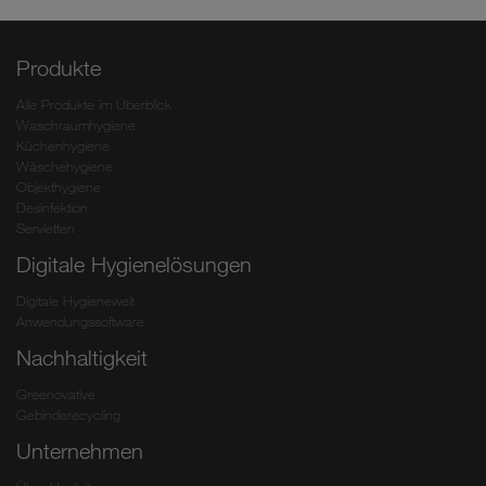
Produkte
Alle Produkte im Überblick
Waschraumhygiene
Küchenhygiene
Wäschehygiene
Objekthygiene
Desinfektion
Servietten
Digitale Hygienelösungen
Digitale Hygienewelt
Anwendungssoftware
Nachhaltigkeit
Greenovative
Gebinderecycling
Unternehmen