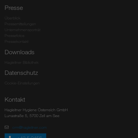
Presse
Überblick
Pressemitteilungen
Unternehmensporträt
Pressefotos
Pressekontakt
Downloads
Hagleitner Bibliothek
Datenschutz
Cookie-Einstellungen
Kontakt
Hagleitner Hygiene Österreich GmbH
Lunastraße 5, 5700 Zell am See
crm@hagleitner.com