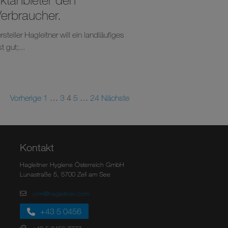
Verbraucher.
eller Hagleitner will ein landläufiges
 gut;...
Vorherige
1
…
3
4
5
…
24
Nächste
Kontakt
Hagleitner Hygiene Österreich GmbH
Lunastraße 5, 5700 Zell am See
crm@hagleitner.com
+43 5 0456