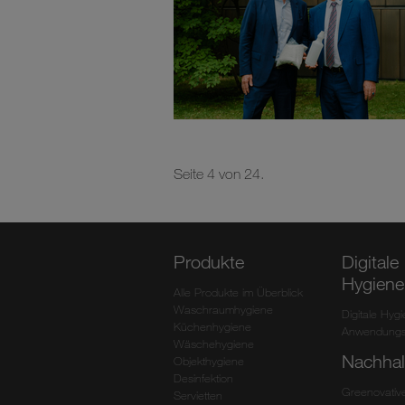
Seite 4 von 24.
Produkte
Digitale
Hygiene
Alle Produkte im Überblick
Waschraumhygiene
Digitale Hyg
Küchenhygiene
Anwendungs
Wäschehygiene
Nachhalt
Objekthygiene
Desinfektion
Greenovativ
Servietten