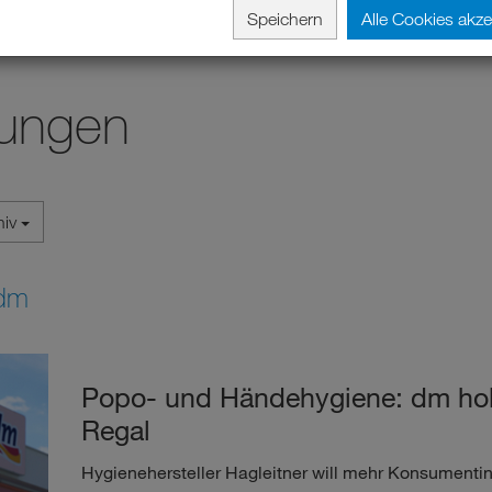
Speichern
Alle Cookies akze
lungen
hiv
 dm
Popo- und Händehygiene: dm holt
Regal
Hygienehersteller Hagleitner will mehr Konsument