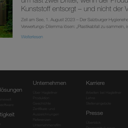
Kunststoff entsorgt – und nicht der 
Zell am See, 1. August 2023 – Der Salzburger Hygieneherst
Verwertungs-Dilemma lösen: „Plastikabfall zu sammeln, ist
Weiterlesen
Unternehmen
Karriere
lösungen
Über Hagleitner
Arbeiten bei Hagleitner
Produktion
Lehre
ienewelt
Geschichte
Stellenangebote
software
Zertifikate und
Presse
igkeit
Auszeichnungen
Referenzen
Überblick
e
Unternehmensfilm
Pressemitteilungen