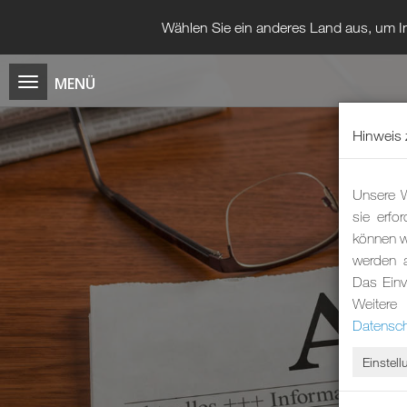
Wählen Sie ein anderes Land aus, um In
Hinweis 
Unsere W
sie erfo
können wi
werden 
Das Einv
Weitere
Datensch
Einstel