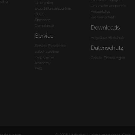
cling
Lieferanten
Unternehmensporträt
Export/Handelspartner
Pressefotos
BULS
Pressekontakt
Standorte
Compliance
Downloads
Service
Hagleitner Bibliothek
Service Excellence
Datenschutz
edibyhagleitner
Help Center
Cookie-Einstellungen
Academy
FAQ
bedingungen
© 2026 Hagleitner Hygiene International GmbH