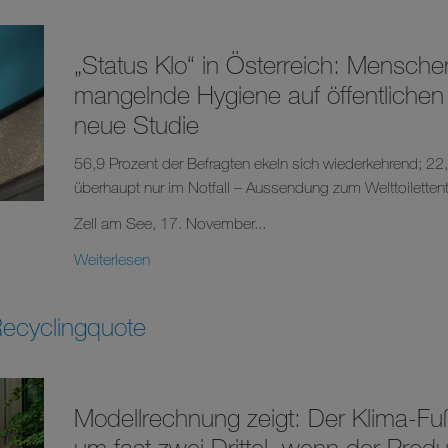
„Status Klo“ in Österreich: Mensche
mangelnde Hygiene auf öffentlichen T
neue Studie
56,9 Prozent der Befragten ekeln sich wiederkehrend; 22
überhaupt nur im Notfall – Aussendung zum Welttoilett
Zell am See, 17. November...
Weiterlesen
 Recyclingquote
Modellrechnung zeigt: Der Klima-Fu
um fast zwei Drittel, wenn der Prod