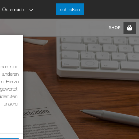
Österreich
schließen
inen sind
m anderen
rn. Hierzu
ewertet.
derrufen.
 unserer