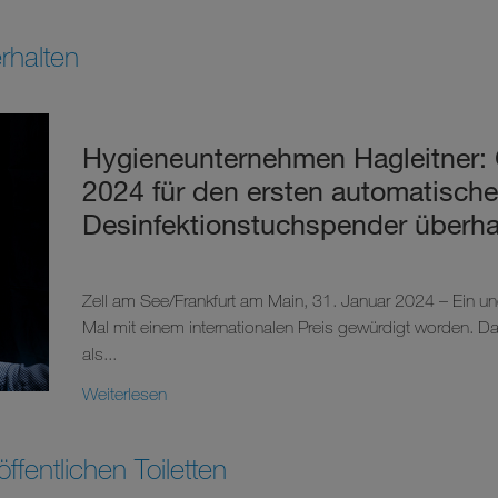
rhalten
Hygieneunternehmen Hagleitner:
2024 für den ersten automatisch
Desinfektionstuchspender überh
Zell am See/Frankfurt am Main, 31. Januar 2024 – Ein un
Mal mit einem internationalen Preis gewürdigt worden. D
als...
Weiterlesen
fentlichen Toiletten