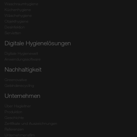
Waschraumhygiene
Küchenhygiene
Wäschehygiene
Objekthygiene
Desinfektion
Servietten
Digitale Hygienelösungen
Digitale Hygienewelt
Anwendungssoftware
Nachhaltigkeit
Greenovative
Gebinderecycling
Unternehmen
Über Hagleitner
Produktion
Geschichte
Zertifikate und Auszeichnungen
Referenzen
Unternehmensfilm