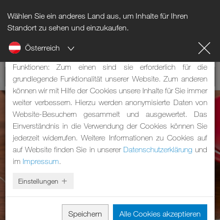
Wählen Sie ein anderes Land aus, um Inhalte für Ihren
Hinweis zu Cookies
Standort zu sehen und einzukaufen.
Österreich
Unsere Webseite verwendet Cookies. Diese haben zwei
Funktionen: Zum einen sind sie erforderlich für die
grundlegende Funktionalität unserer Website. Zum anderen
können wir mit Hilfe der Cookies unsere Inhalte für Sie immer
weiter verbessern. Hierzu werden anonymisierte Daten von
Website-Besuchern gesammelt und ausgewertet. Das
Einverständnis in die Verwendung der Cookies können Sie
jederzeit widerrufen. Weitere Informationen zu Cookies auf
auf Website finden Sie in unserer
Datenschutzerklärung
und
im
Impressum
.
Einstellungen
Speichern
Alle Cookies akzeptieren