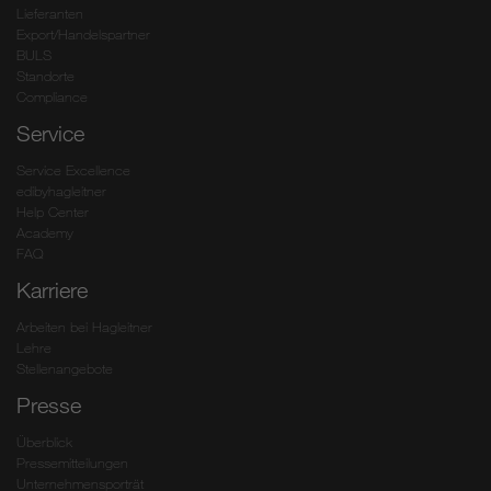
Lieferanten
Export/Handelspartner
BULS
Standorte
Compliance
Service
Service Excellence
edibyhagleitner
Help Center
Academy
FAQ
Karriere
Arbeiten bei Hagleitner
Lehre
Stellenangebote
Presse
Überblick
Pressemitteilungen
Unternehmensporträt