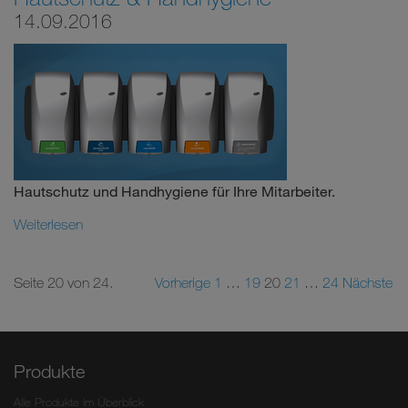
14.09.2016
Hautschutz und Handhygiene für Ihre Mitarbeiter.
Weiterlesen
Seite 20 von 24.
Vorherige
1
…
19
20
21
…
24
Nächste
Produkte
Alle Produkte im Überblick