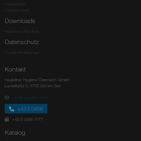
Pressefotos
Pressekontakt
Downloads
Hagleitner Bibliothek
Datenschutz
Cookie-Einstellungen
Kontakt
Hagleitner Hygiene Österreich GmbH
Lunastraße 5, 5700 Zell am See
crm@hagleitner.com
+43 5 0456
+43 5 0456 7777
Katalog