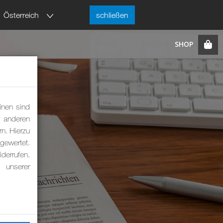
Österreich
schließen
inen sind
m anderen
rn. Hierzu
ewertet.
derrufen.
 unserer