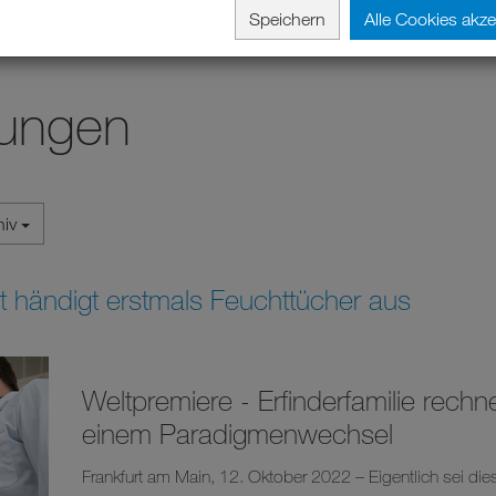
Speichern
Alle Cookies akze
lungen
hiv
 händigt erstmals Feuchttücher aus
Weltpremiere - Erfinderfamilie rechn
einem Paradigmenwechsel
Frankfurt am Main, 12. Oktober 2022 – Eigentlich sei dies