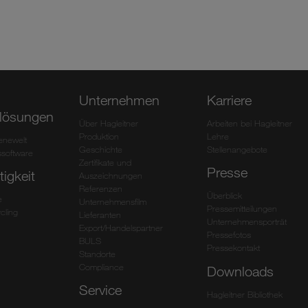
Unternehmen
Karriere
lösungen
Über Hagleitner
Arbeiten bei Hagleitner
Produktion
Lehre
ienewelt
Geschichte
Stellenangebote
software
Zertifikate und
Presse
igkeit
Auszeichnungen
Referenzen
Überblick
e
Unternehmensfilm
Pressemitteilungen
cling
Lieferanten
Unternehmensporträt
Export/Handelspartner
Pressefotos
BULS
Pressekontakt
Standorte
Compliance
Downloads
Service
Hagleitner Bibliothek