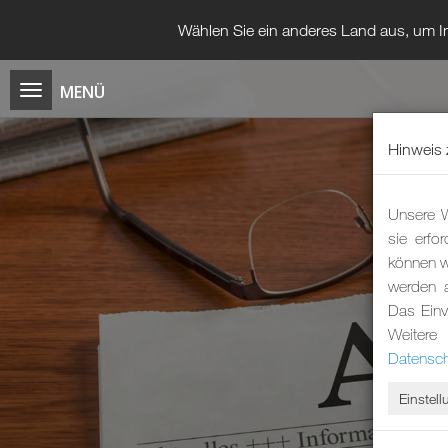
Wählen Sie ein anderes Land aus, um In
Hinweis 
Unsere W
sie erfo
können wi
werden 
Das Einv
Weitere
Datensch
Einstel