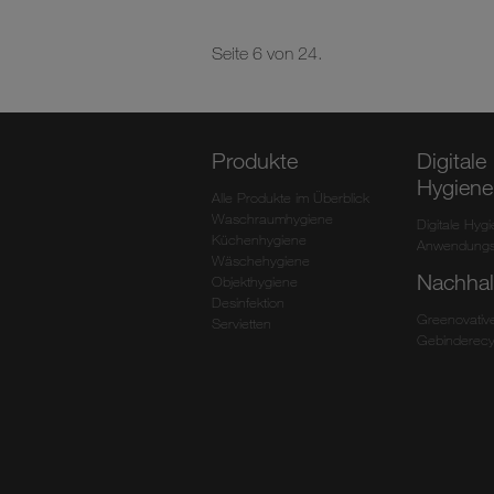
Seite 6 von 24.
Produkte
Digitale
Hygiene
Alle Produkte im Überblick
Waschraumhygiene
Digitale Hyg
Küchenhygiene
Anwendungs
Wäschehygiene
Nachhalt
Objekthygiene
Desinfektion
Greenovativ
Servietten
Gebinderecy