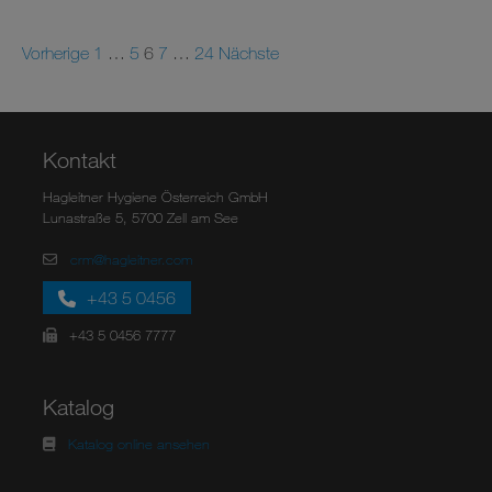
Vorherige
1
…
5
6
7
…
24
Nächste
Kontakt
Hagleitner Hygiene Österreich GmbH
Lunastraße 5, 5700 Zell am See
crm@hagleitner.com
+43 5 0456
+43 5 0456 7777
Katalog
Katalog online ansehen