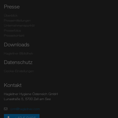
Presse
Überblick
Pressemitteilungen
Unternehmensporträt
Pressefotos
Pressekontakt
Downloads
Hagleitner Bibliothek
Datenschutz
Cookie-Einstellungen
Kontakt
Hagleitner Hygiene Österreich GmbH
Lunastraße 5, 5700 Zell am See
crm@hagleitner.com