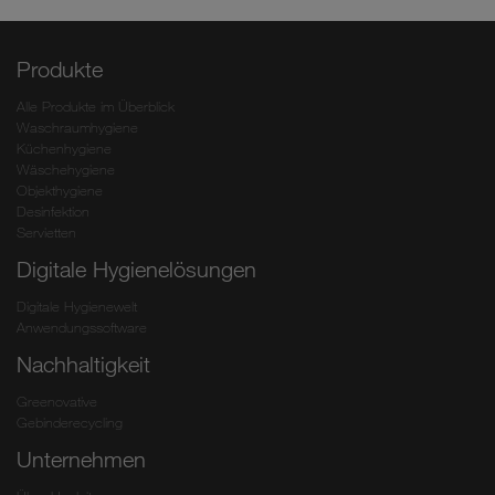
Produkte
Alle Produkte im Überblick
Waschraumhygiene
Küchenhygiene
Wäschehygiene
Objekthygiene
Desinfektion
Servietten
Digitale Hygienelösungen
Digitale Hygienewelt
Anwendungssoftware
Nachhaltigkeit
Greenovative
Gebinderecycling
Unternehmen