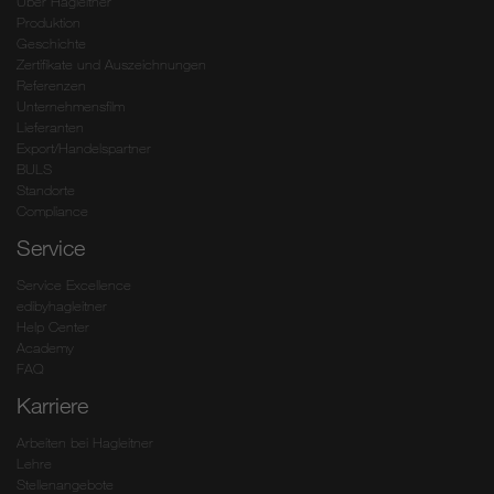
Über Hagleitner
Produktion
Geschichte
Zertifikate und Auszeichnungen
Referenzen
Unternehmensfilm
Lieferanten
Export/Handelspartner
BULS
Standorte
Compliance
Service
Service Excellence
edibyhagleitner
Help Center
Academy
FAQ
Karriere
Arbeiten bei Hagleitner
Lehre
Stellenangebote