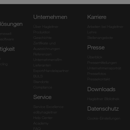
Unternehmen
Karriere
lösungen
Über Hagleitner
Arbeiten bei Hagleitner
Produktion
Lehre
ienewelt
Geschichte
Stellenangebote
software
Zertifikate und
Presse
igkeit
Auszeichnungen
Referenzen
Überblick
e
Unternehmensfilm
Pressemitteilungen
cling
Lieferanten
Unternehmensporträt
Export/Handelspartner
Pressefotos
BULS
Pressekontakt
Standorte
Compliance
Downloads
Service
Hagleitner Bibliothek
Service Excellence
Datenschutz
edibyhagleitner
Help Center
Cookie-Einstellungen
Academy
FAQ