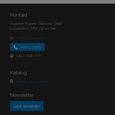
Kontakt
Hagleitner Hygiene Österreich GmbH
Lunastraße 5, 5700 Zell am See
crm@hagleitner.com
+43 5 0456
+43 5 0456 7777
Katalog
Katalog online ansehen
Newsletter
Jetzt anmelden