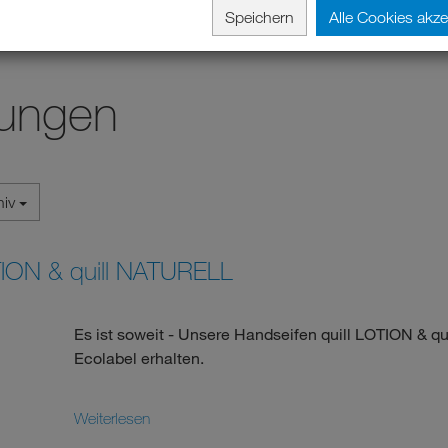
Speichern
Alle Cookies akze
lungen
hiv
OTION & quill NATURELL
Es ist soweit - Unsere Handseifen quill LOTION & 
Ecolabel erhalten.
Weiterlesen