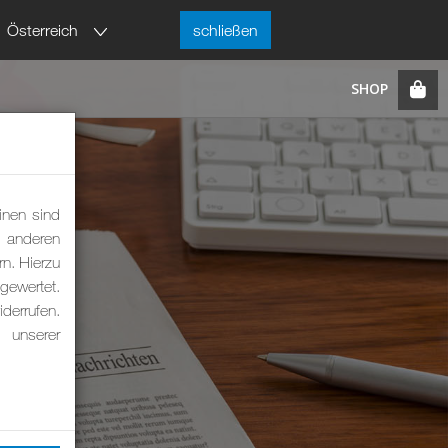
Österreich
schließen
inen sind
m anderen
rn. Hierzu
ewertet.
derrufen.
 unserer