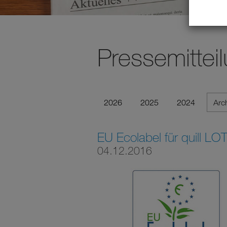
Pressemittei
2026
2025
2024
Arc
EU Ecolabel für quill L
04.12.2016