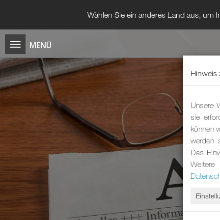
Wählen Sie ein anderes Land aus, um In
Hinweis 
Unsere W
sie erfo
können wi
werden 
Das Einv
Weitere
Datensch
Einstel