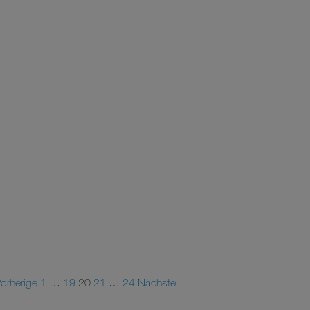
orherige
1
…
19
20
21
…
24
Nächste