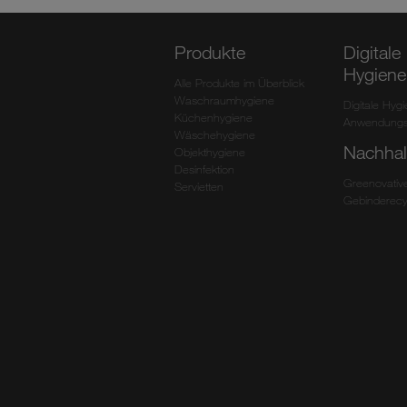
Produkte
Digitale
Hygiene
Alle Produkte im Überblick
Waschraumhygiene
Digitale Hyg
Küchenhygiene
Anwendungs
Wäschehygiene
Nachhalt
Objekthygiene
Desinfektion
Greenovativ
Servietten
Gebinderecy