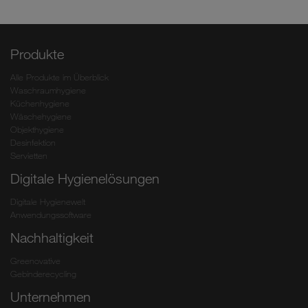
Produkte
Alle Produkte im Überblick
Waschraumhygiene
Küchenhygiene
Wäschehygiene
Objekthygiene
Desinfektion
Servietten
Digitale Hygienelösungen
Digitale Hygienewelt
Anwendungssoftware
Nachhaltigkeit
Greenovative
Gebinderecycling
Unternehmen