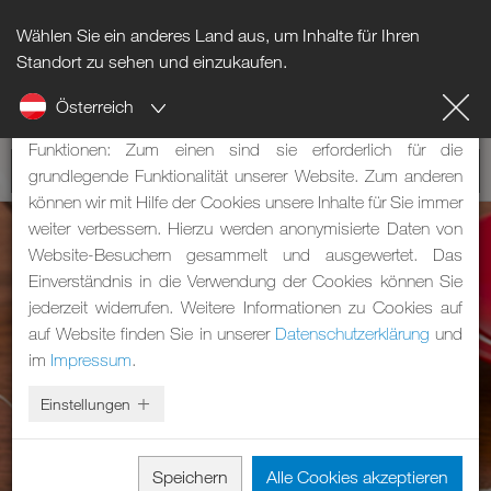
Wählen Sie ein anderes Land aus, um Inhalte für Ihren
Hinweis zu Cookies
Standort zu sehen und einzukaufen.
Österreich
Unsere Webseite verwendet Cookies. Diese haben zwei
Funktionen: Zum einen sind sie erforderlich für die
grundlegende Funktionalität unserer Website. Zum anderen
können wir mit Hilfe der Cookies unsere Inhalte für Sie immer
weiter verbessern. Hierzu werden anonymisierte Daten von
Website-Besuchern gesammelt und ausgewertet. Das
Einverständnis in die Verwendung der Cookies können Sie
jederzeit widerrufen. Weitere Informationen zu Cookies auf
auf Website finden Sie in unserer
Datenschutzerklärung
und
im
Impressum
.
Einstellungen
Speichern
Alle Cookies akzeptieren