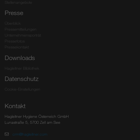
Stellenangebote
Presse
Überblick
Pressemitteilungen
Unternehmensporträt
Pressefotos
Pressekontakt
Downloads
Hagleitner Bibliothek
Datenschutz
Cookie-Einstellungen
Kontakt
Hagleitner Hygiene Österreich GmbH
Lunastraße 5, 5700 Zell am See
crm@hagleitner.com