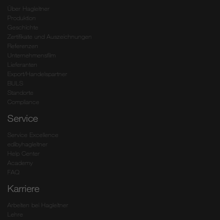
Über Hagleitner
Produktion
Geschichte
Zertifikate und Auszeichnungen
Referenzen
Unternehmensfilm
Lieferanten
Export/Handelspartner
BULS
Standorte
Compliance
Service
Service Excellence
edibyhagleitner
Help Center
Academy
FAQ
Karriere
Arbeiten bei Hagleitner
Lehre