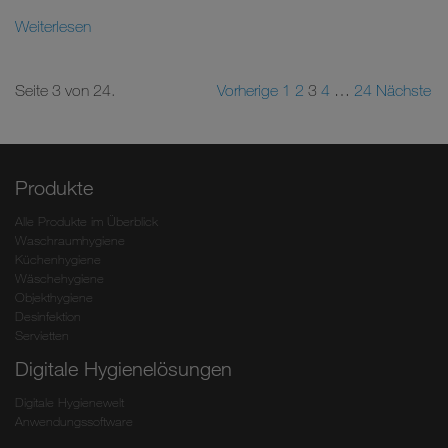
Weiterlesen
Seite 3 von 24.
Vorherige
1
2
3
4
…
24
Nächste
Produkte
Alle Produkte im Überblick
Waschraumhygiene
Küchenhygiene
Wäschehygiene
Objekthygiene
Desinfektion
Servietten
Digitale Hygienelösungen
Digitale Hygienewelt
Anwendungssoftware