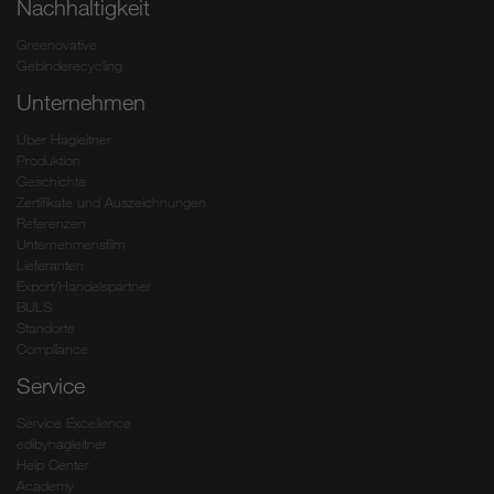
Nachhaltigkeit
Greenovative
Gebinderecycling
Unternehmen
Über Hagleitner
Produktion
Geschichte
Zertifikate und Auszeichnungen
Referenzen
Unternehmensfilm
Lieferanten
Export/Handelspartner
BULS
Standorte
Compliance
Service
Service Excellence
edibyhagleitner
Help Center
Academy