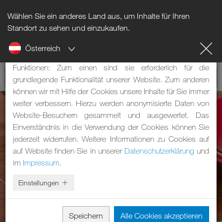
Wählen Sie ein anderes Land aus, um Inhalte für Ihren
Hinweis zu Cookies
Standort zu sehen und einzukaufen.
Österreich
Unsere Webseite verwendet Cookies. Diese haben zwei
Funktionen: Zum einen sind sie erforderlich für die
grundlegende Funktionalität unserer Website. Zum anderen
können wir mit Hilfe der Cookies unsere Inhalte für Sie immer
weiter verbessern. Hierzu werden anonymisierte Daten von
Website-Besuchern gesammelt und ausgewertet. Das
Einverständnis in die Verwendung der Cookies können Sie
jederzeit widerrufen. Weitere Informationen zu Cookies auf
auf Website finden Sie in unserer
Datenschutzerklärung
und
im
Impressum
.
Einstellungen
Speichern
Alle Cookies akzeptieren