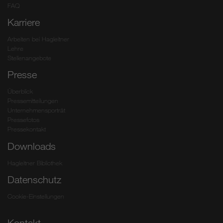
FAQ
Karriere
Arbeiten bei Hagleitner
Lehre
Stellenangebote
Presse
Überblick
Pressemitteilungen
Unternehmensporträt
Pressefotos
Pressekontakt
Downloads
Hagleitner Bibliothek
Datenschutz
Cookie-Einstellungen
Kontakt