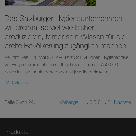
Das Salzburger Hygieneunternehmen
will dreimal so viel wie bisher
produzieren, ferner sein Wissen für die
breite Bevölkerung zugänglich machen
Zell am See, 24. Mai 2022 – Bis zu 21 Millionen Hygieneartikel
will Hagleitner im Jahr herstellen, hinzu kommen 750.000
Spender und Dosiergeräte; das ist jeweils dreimal so...
Weiterlesen
Seite 6 von 24.
Vorherige
1
…
5
6
7
…
24
Nächste
Produkte