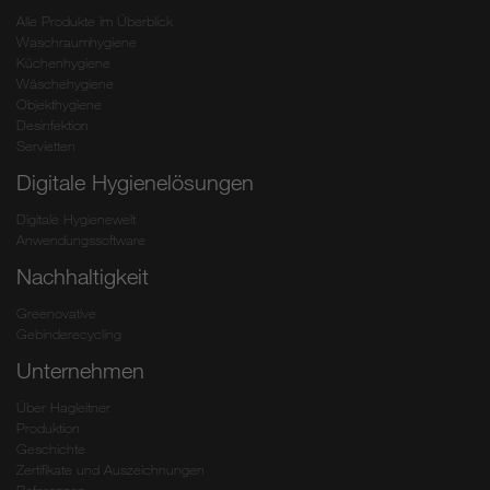
Alle Produkte im Überblick
Waschraumhygiene
Küchenhygiene
Wäschehygiene
Objekthygiene
Desinfektion
Servietten
Digitale Hygienelösungen
Digitale Hygienewelt
Anwendungssoftware
Nachhaltigkeit
Greenovative
Gebinderecycling
Unternehmen
Über Hagleitner
Produktion
Geschichte
Zertifikate und Auszeichnungen