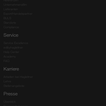
Referenzen
Unternehmensfilm
Lieferanten
Export/Handelspartner
BULS
Standorte
Compliance
Service
Service Excellence
edibyhagleitner
Help Center
Academy
FAQ
Karriere
Arbeiten bei Hagleitner
Lehre
Stellenangebote
Presse
Überblick