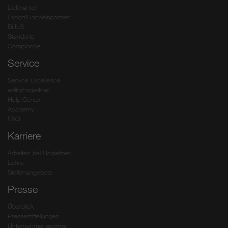
Lieferanten
Export/Handelspartner
BULS
Standorte
Compliance
Service
Service Excellence
edibyhagleitner
Help Center
Academy
FAQ
Karriere
Arbeiten bei Hagleitner
Lehre
Stellenangebote
Presse
Überblick
Pressemitteilungen
Unternehmensporträt