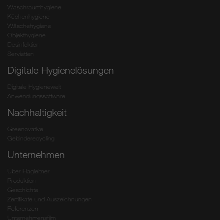
Waschraumhygiene
Küchenhygiene
Wäschehygiene
Objekthygiene
Desinfektion
Servietten
Digitale Hygienelösungen
Digitale Hygienewelt
Anwendungssoftware
Nachhaltigkeit
Greenovative
Gebinderecycling
Unternehmen
Über Hagleitner
Produktion
Geschichte
Zertifikate und Auszeichnungen
Referenzen
Unternehmensfilm