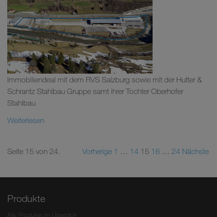
Immobiliendeal mit dem RVS Salzburg sowie mit der Hutter &
Schrantz Stahlbau Gruppe samt ihrer Tochter Oberhofer
Stahlbau
Weiterlesen
Seite 15 von 24.
Vorherige
1
…
14
15
16
…
24
Nächste
Produkte
Alle Produkte im Überblick