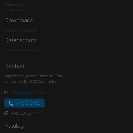
Pressefotos
Pressekontakt
Downloads
Hagleitner Bibliothek
Datenschutz
Cookie-Einstellungen
Kontakt
Hagleitner Hygiene Österreich GmbH
Lunastraße 5, 5700 Zell am See
crm@hagleitner.com
+43 5 0456
+43 5 0456 7777
Katalog