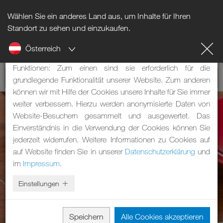
Wählen Sie ein anderes Land aus, um Inhalte für Ihren
Hinweis zu Cookies
Standort zu sehen und einzukaufen.
Österreich
Unsere Webseite verwendet Cookies. Diese haben zwei
Funktionen: Zum einen sind sie erforderlich für die
grundlegende Funktionalität unserer Website. Zum anderen
können wir mit Hilfe der Cookies unsere Inhalte für Sie immer
weiter verbessern. Hierzu werden anonymisierte Daten von
Website-Besuchern gesammelt und ausgewertet. Das
Einverständnis in die Verwendung der Cookies können Sie
jederzeit widerrufen. Weitere Informationen zu Cookies auf
auf Website finden Sie in unserer
Datenschutzerklärung
und
im
Impressum
.
Einstellungen
Speichern
Alle Cookies akzeptieren