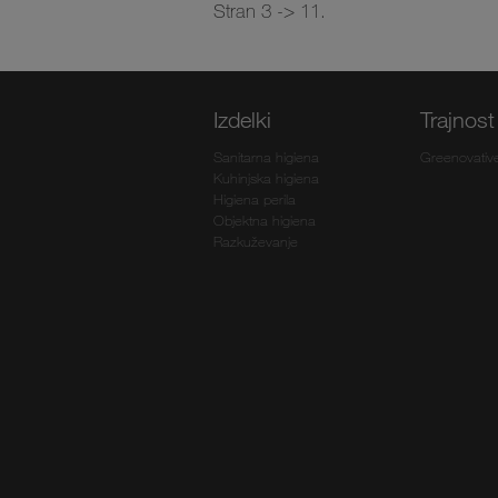
Stran 3 -> 11.
Izdelki
Trajnost
Sanitarna higiena
Greenovativ
Kuhinjska higiena
Higiena perila
Objektna higiena
Razkuževanje