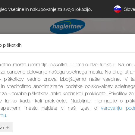
Slov
gled vsebine in nakupovanje za svojo lokacijo.
o piškotkih
etno mesto uporablja piškotke. Ti imajo dve funkciji: Na eni 
 za osnovno delovanje našega spletnega mesta. Na drugi stran
 piškotkov vedno znova izboljšujemo naše vsebine. V 
 in vrednotimo anonimizirane podatke obiskovalcev spletneg
ev za uporabo piškotkov lahko kadar koli prekličete. Privolitev z
ov lahko kadar koli prekličete. Nadaljnje informacije o pišk
spletnem mestu najdete v naši izjavi o
varovanju pod
umu
.
ve