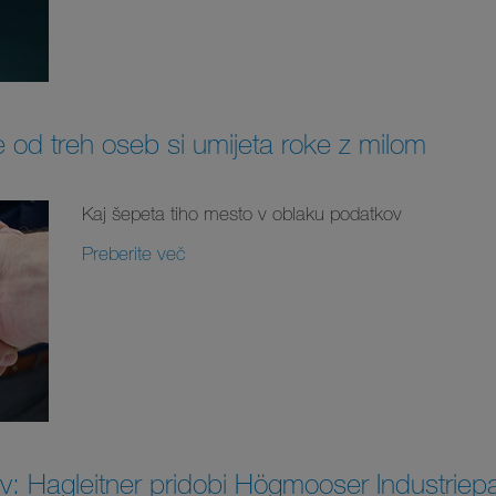
e od treh oseb si umijeta roke z milom
Kaj šepeta tiho mesto v oblaku podatkov
Preberite več
v: Hagleitner pridobi Högmooser Industriep