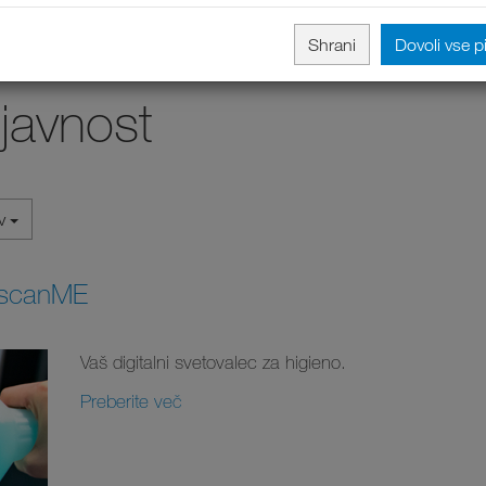
Shrani
Dovoli vse p
 javnost
iv
 scanME
Vaš digitalni svetovalec za higieno.
Preberite več