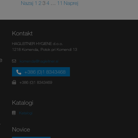
Nazaj
1
2
3
4
…
11
Naprej
Kontakt
HAGLEITNER HYGIENE d.o.o.
1218 Komenda, Potok pri Komendi 13
e
komenda@hagleitner.si
+386 (0)1 8343468
+386 (0)1 8343469
Katalogi
Katalogi
v
Novice