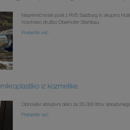
Nepremičninski posli z RVS Salzburg in skupino Hutt
hčerinsko družbo Oberhofer Stahlbau
Preberite več
 mikroplastiko iz kozmetike
Obnovljivi abrazivni delci za 35.000 litrov abrazivneg
Preberite več