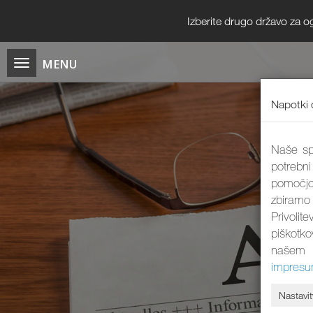
Izberite drugo državo za o
Napotki 
Naše spl
potrebni
pomočjo
zbiramo
Privolit
piškotk
našem 
impres
Nastavit