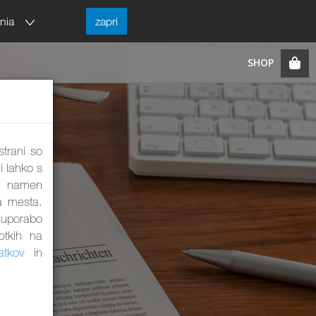
enia
zapri
strani so
i lahko s
ta namen
a mesta.
a uporabo
otkih na
atkov
in