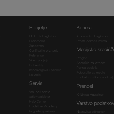
Podjetje
Kariera
e
O družbi Hagleitner
Arbeiten bei Hagleitner
Proizvodnja
Prosta delovna mesta
Zgodovina
Medijsko središč
Certifikati in priznanja
Reference
Pregled
Video podjetja
Sporočila za javnost
Dobavitelji
Portret podjetja
Izvozni/trgovski partner
Fotografije za medije
Lokacije
Kontakt za stike z novinarji
Servis
Prenosi
Vrhunski servis
Knjižnica Hagleitner
edibyhagleitner
Help Center
Varstvo podatko
Hagleitner Academy
Pogosta vprašanja
Nastavitve piškotkov