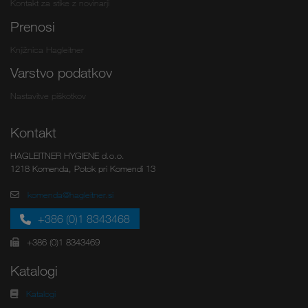
Kontakt za stike z novinarji
Prenosi
Knjižnica Hagleitner
Varstvo podatkov
Nastavitve piškotkov
Kontakt
HAGLEITNER HYGIENE d.o.o.
1218 Komenda, Potok pri Komendi 13
komenda@hagleitner.si
+386 (0)1 8343468
+386 (0)1 8343469
Katalogi
Katalogi