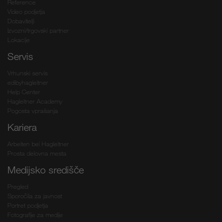
Reference
Video podjetja
Dobavitelji
Izvozni/trgovski partner
Lokacije
Servis
Vrhunski servis
edibyhagleitner
Help Center
Hagleitner Academy
Pogosta vprašanja
Kariera
Arbeiten bei Hagleitner
Prosta delovna mesta
Medijsko središče
Pregled
Sporočila za javnost
Portret podjetja
Fotografije za medije