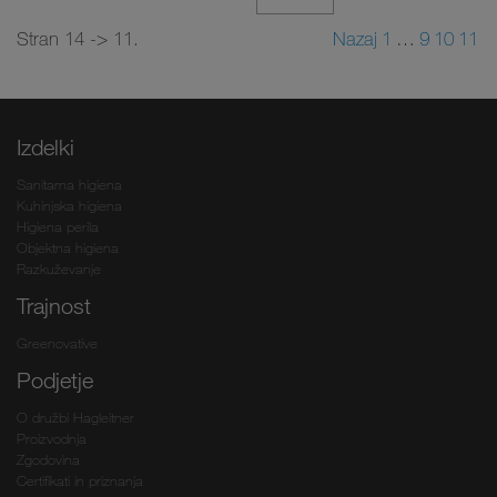
Stran 14 -> 11.
Nazaj
1
…
9
10
11
Izdelki
Sanitarna higiena
Kuhinjska higiena
Higiena perila
Objektna higiena
Razkuževanje
Trajnost
Greenovative
Podjetje
O družbi Hagleitner
Proizvodnja
Zgodovina
Certifikati in priznanja