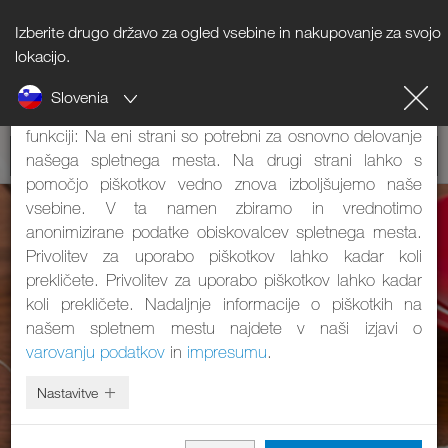
Izberite drugo državo za ogled vsebine in nakupovanje za svojo
Napotki o piškotkih
lokacijo.
Slovenia
Naše spletno mesto uporablja piškotke. Ti imajo dve
funkciji: Na eni strani so potrebni za osnovno delovanje
našega spletnega mesta. Na drugi strani lahko s
pomočjo piškotkov vedno znova izboljšujemo naše
vsebine. V ta namen zbiramo in vrednotimo
anonimizirane podatke obiskovalcev spletnega mesta.
Privolitev za uporabo piškotkov lahko kadar koli
prekličete. Privolitev za uporabo piškotkov lahko kadar
koli prekličete. Nadaljnje informacije o piškotkih na
našem spletnem mestu najdete v naši izjavi o
varovanju podatkov
in
impresumu
.
Nastavitve