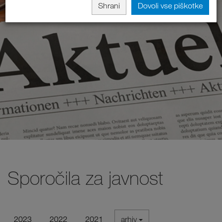
Shrani
Dovoli vse piškotke
Sporočila za javnost
2023
2022
2021
arhiv