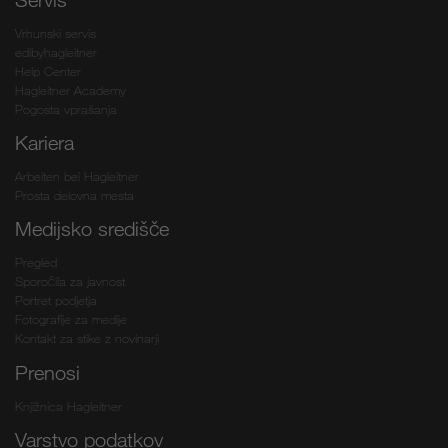
Vrhunski servis
edibyhagleitner
Help Center
Hagleitner Academy
Pogosta vprašanja
Kariera
Arbeiten bei Hagleitner
Prosta delovna mesta
Medijsko središče
Pregled
Sporočila za javnost
Portret podjetja
Fotografije za medije
Kontakt za stike z novinarji
Prenosi
Knjižnica Hagleitner
Varstvo podatkov