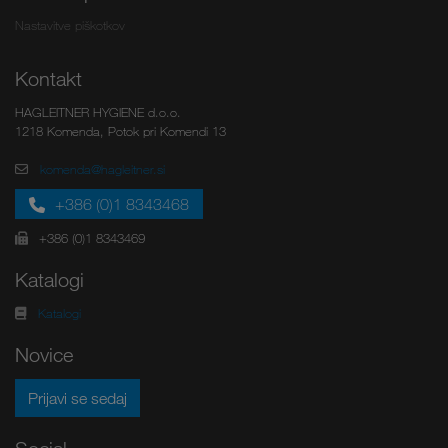
Nastavitve piškotkov
Kontakt
HAGLEITNER HYGIENE d.o.o.
1218 Komenda, Potok pri Komendi 13
komenda@hagleitner.si
+386 (0)1 8343468
+386 (0)1 8343469
Katalogi
Katalogi
Novice
Prijavi se sedaj