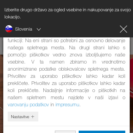
Izberite drugo državo za ogled vsebine in nakupovanje za svojo
Napotki o piškotkih
lokacijo.
Slovenia
Naše spletno mesto uporablja piškotke. Ti imajo dve
funkciji: Na eni strani so potrebni za osnovno delovanje
našega spletnega mesta. Na drugi strani lahko s
pomočjo piškotkov vedno znova izboljšujemo naše
vsebine. V ta namen zbiramo in vrednotimo
anonimizirane podatke obiskovalcev spletnega mesta.
Privolitev za uporabo piškotkov lahko kadar koli
prekličete. Privolitev za uporabo piškotkov lahko kadar
koli prekličete. Nadaljnje informacije o piškotkih na
našem spletnem mestu najdete v naši izjavi o
varovanju podatkov
in
impresumu
.
Nastavitve