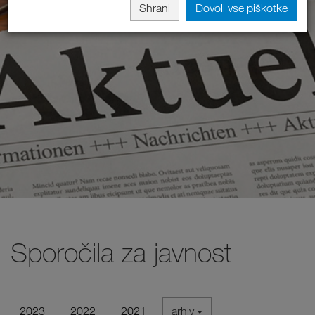
Shrani
Dovoli vse piškotke
Sporočila za javnost
2023
2022
2021
arhiv