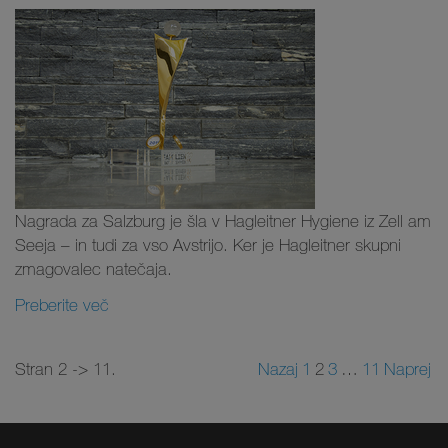
Nagrada za Salzburg je šla v Hagleitner Hygiene iz Zell am
Seeja – in tudi za vso Avstrijo. Ker je Hagleitner skupni
zmagovalec natečaja.
Preberite več
Stran 2 -> 11.
Nazaj
1
2
3
…
11
Naprej