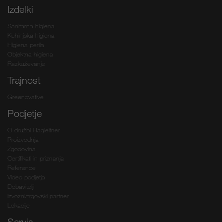
Izdelki
Sanitarna higiena
Kuhinjska higiena
Higiena perila
Objektna higiena
Razkuževanje
Trajnost
Greenovative
Podjetje
O družbi Hagleitner
Proizvodnja
Zgodovina
Certifikati in priznanja
Reference
Video podjetja
Dobavitelji
Izvozni/trgovski partner
Lokacije
Servis