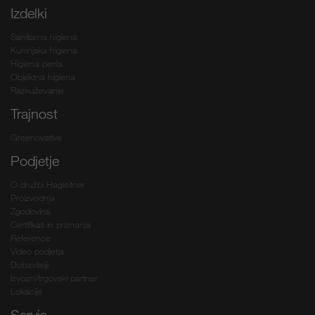
Izdelki
Sanitarna higiena
Kuhinjska higiena
Higiena perila
Objektna higiena
Razkuževanje
Trajnost
Greenovative
Podjetje
O družbi Hagleitner
Proizvodnja
Zgodovina
Certifikati in priznanja
Reference
Video podjetja
Dobavitelji
Izvozni/trgovski partner
Lokacije
Servis