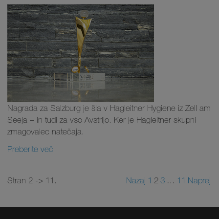
Nagrada za Salzburg je šla v Hagleitner Hygiene iz Zell am
Seeja – in tudi za vso Avstrijo. Ker je Hagleitner skupni
zmagovalec natečaja.
Preberite več
Stran 2 -> 11.
Nazaj
1
2
3
…
11
Naprej