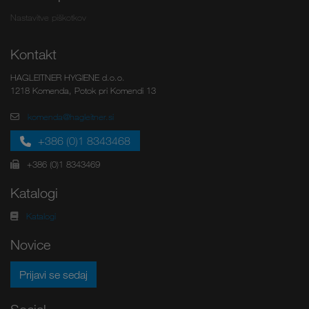
Nastavitve piškotkov
Kontakt
HAGLEITNER HYGIENE d.o.o.
1218 Komenda, Potok pri Komendi 13
komenda@hagleitner.si
+386 (0)1 8343468
+386 (0)1 8343469
Katalogi
Katalogi
Novice
Prijavi se sedaj