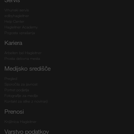
Vrhunski servis
edibyhagleitner
Help Center
Hagleitner Academy
Pogosta vprašanja
Kariera
Arbeiten bei Hagleitner
Prosta delovna mesta
Medijsko središče
Pregled
Sporočila za javnost
Portret podjetja
Fotografije za medije
Kontakt za stike z novinarji
Prenosi
Knjižnica Hagleitner
Varstvo podatkov