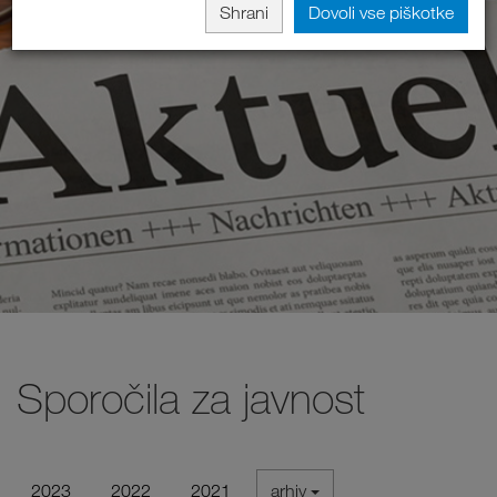
Shrani
Dovoli vse piškotke
Sporočila za javnost
2023
2022
2021
arhiv