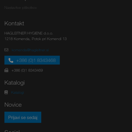
Nastavitve piškotkov
Kontakt
HAGLEITNER HYGIENE d.o.o.
1218 Komenda, Potok pri Komendi 13
komenda@hagleitner.si
+386 (0)1 8343468
+386 (0)1 8343469
Katalogi
Katalogi
Novice
Prijavi se sedaj