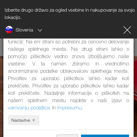
Izberite drugo državo za ogled vsebine in nakupovanje za svojo
Napotki o piškotkih
lokacijo.
Slovenia
Naše spletno mesto uporablja piškotke. Ti imajo dve
funkciji: Na eni strani so potrebni za osnovno delovanje
našega spletnega mesta. Na drugi strani lahko s
pomočjo piškotkov vedno znova izboljšujemo naše
vsebine. V ta namen zbiramo in vrednotimo
anonimizirane podatke obiskovalcev spletnega mesta.
Privolitev za uporabo piškotkov lahko kadar koli
prekličete. Privolitev za uporabo piškotkov lahko kadar
koli prekličete. Nadaljnje informacije o piškotkih na
našem spletnem mestu najdete v naši izjavi o
varovanju podatkov
in
impresumu
.
Nastavitve