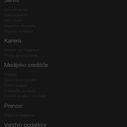
Vrhunski servis
edibyhagleitner
Help Center
Hagleitner Academy
Pogosta vprašanja
Kariera
Arbeiten bei Hagleitner
Prosta delovna mesta
Medijsko središče
Pregled
Sporočila za javnost
Portret podjetja
Fotografije za medije
Kontakt za stike z novinarji
Prenosi
Knjižnica Hagleitner
Varstvo podatkov