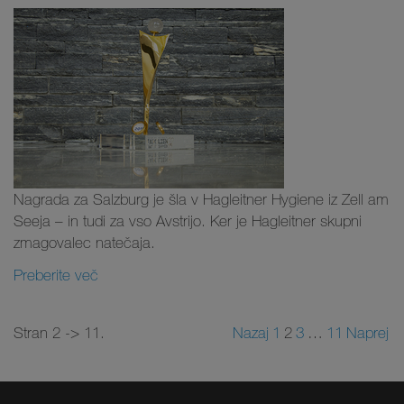
Nagrada za Salzburg je šla v Hagleitner Hygiene iz Zell am
Seeja – in tudi za vso Avstrijo. Ker je Hagleitner skupni
zmagovalec natečaja.
Preberite več
Stran 2 -> 11.
Nazaj
1
2
3
…
11
Naprej