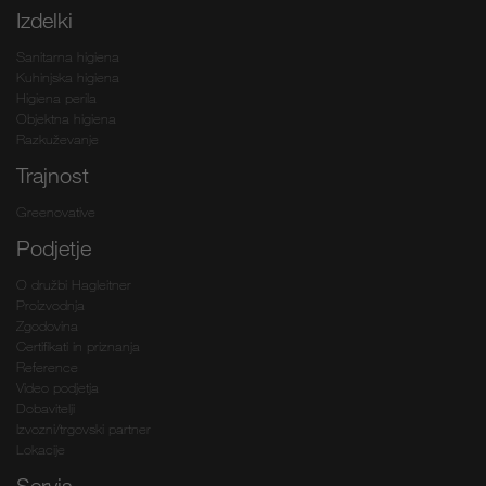
Izdelki
Sanitarna higiena
Kuhinjska higiena
Higiena perila
Objektna higiena
Razkuževanje
Trajnost
Greenovative
Podjetje
O družbi Hagleitner
Proizvodnja
Zgodovina
Certifikati in priznanja
Reference
Video podjetja
Dobavitelji
Izvozni/trgovski partner
Lokacije
Servis