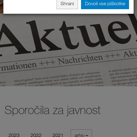
Shrani
Dovoli vse piškotke
Sporočila za javnost
2023
2022
2021
arhiv