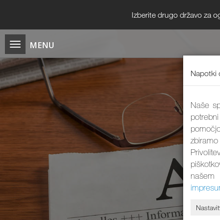
Izberite drugo državo za o
Napotki 
Naše spl
potrebni
pomočjo
zbiramo
Privolit
piškotk
našem 
impres
Nastavit