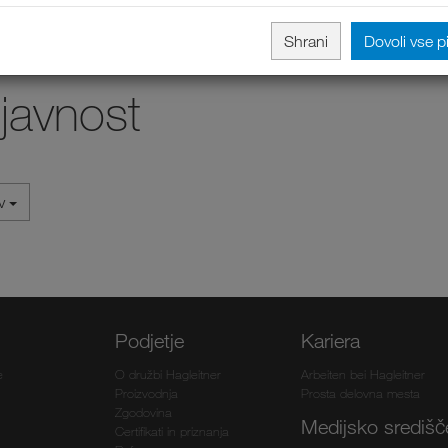
Shrani
Dovoli vse p
 javnost
iv
Podjetje
Kariera
e
O družbi Hagleitner
Arbeiten bei Hagleitner
Proizvodnja
Prosta delovna mesta
Zgodovina
Medijsko središč
Certifikati in priznanja