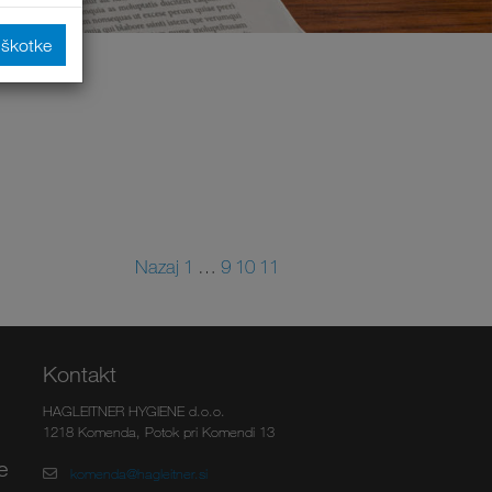
iškotke
Nazaj
1
…
9
10
11
Kontakt
HAGLEITNER HYGIENE d.o.o.
1218 Komenda, Potok pri Komendi 13
e
komenda@hagleitner.si