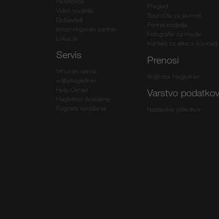
Reference
Pregled
Video podjetja
Sporočila za javnost
Dobavitelji
Portret podjetja
Izvozni/trgovski partner
Fotografije za medije
Lokacije
Kontakt za stike z novinarji
Servis
Prenosi
Vrhunski servis
Knjižnica Hagleitner
edibyhagleitner
Help Center
Varstvo podatko
Hagleitner Academy
Pogosta vprašanja
Nastavitve piškotkov