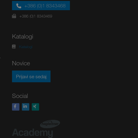
+386 (0)1 8343468
+386 (0)1 8343469
Katalogi
Katalogi
v
Novice
Prijavi se sedaj
Social