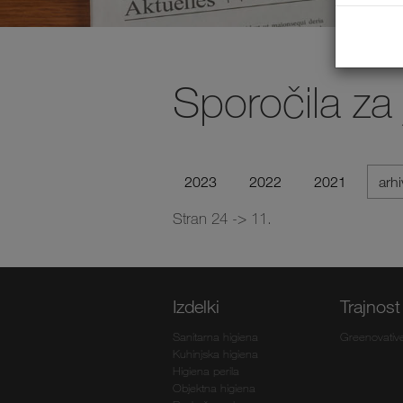
Sporočila za
2023
2022
2021
arh
Stran 24 -> 11.
Izdelki
Trajnost
Sanitarna higiena
Greenovativ
Kuhinjska higiena
Higiena perila
Objektna higiena