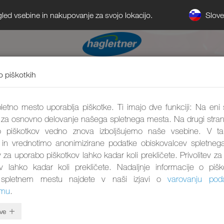
Slov
gled vsebine in nakupovanje za svojo lokacijo.
o piškotkih
etno mesto uporablja piškotke. Ti imajo dve funkciji: Na eni 
 za osnovno delovanje našega spletnega mesta. Na drugi stran
 piškotkov vedno znova izboljšujemo naše vsebine. V 
 in vrednotimo anonimizirane podatke obiskovalcev spletneg
ev za uporabo piškotkov lahko kadar koli prekličete. Privolitev z
ov lahko kadar koli prekličete. Nadaljnje informacije o pišk
spletnem mestu najdete v naši izjavi o
varovanju pod
umu
.
ve