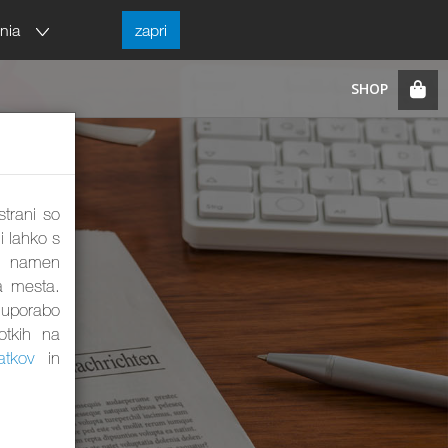
enia
zapri
strani so
i lahko s
ta namen
a mesta.
a uporabo
otkih na
atkov
in