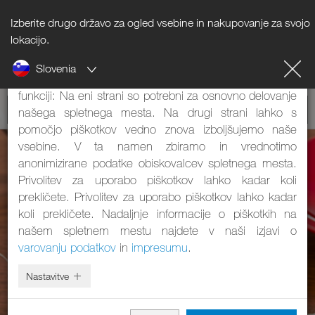
Izberite drugo državo za ogled vsebine in nakupovanje za svojo
Napotki o piškotkih
lokacijo.
Slovenia
Naše spletno mesto uporablja piškotke. Ti imajo dve
funkciji: Na eni strani so potrebni za osnovno delovanje
našega spletnega mesta. Na drugi strani lahko s
pomočjo piškotkov vedno znova izboljšujemo naše
vsebine. V ta namen zbiramo in vrednotimo
anonimizirane podatke obiskovalcev spletnega mesta.
Privolitev za uporabo piškotkov lahko kadar koli
prekličete. Privolitev za uporabo piškotkov lahko kadar
koli prekličete. Nadaljnje informacije o piškotkih na
našem spletnem mestu najdete v naši izjavi o
varovanju podatkov
in
impresumu
.
Nastavitve