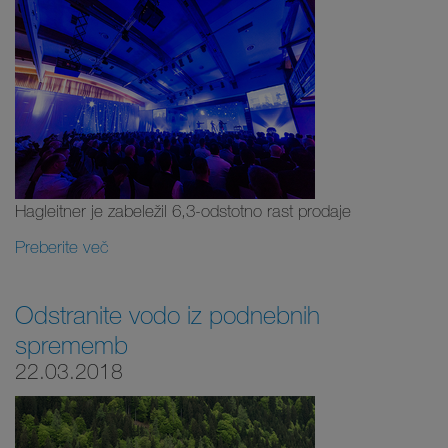
Hagleitner je zabeležil 6,3-odstotno rast prodaje
Preberite več
Odstranite vodo iz podnebnih
sprememb
22.03.2018