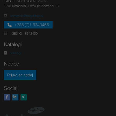
HAGLEITNER HYGIENE d.o.o.
1218 Komenda, Potok pri Komendi 13
komenda@hagleitner.si
+386 (0)1 8343468
+386 (0)1 8343469
Katalogi
Katalogi
Novice
Prijavi se sedaj
Social