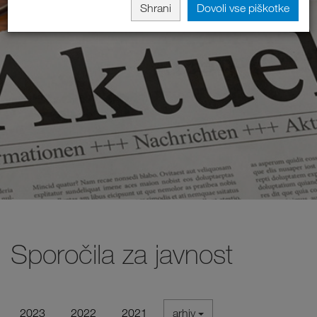
Shrani
Dovoli vse piškotke
Sporočila za javnost
2023
2022
2021
arhiv