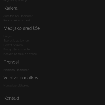
Pogosta vprašanja
Kariera
Arbeiten bei Hagleitner
Prosta delovna mesta
Medijsko središče
Pregled
Sporočila za javnost
Portret podjetja
Fotografije za medije
Kontakt za stike z novinarji
Prenosi
Knjižnica Hagleitner
Varstvo podatkov
Nastavitve piškotkov
Kontakt