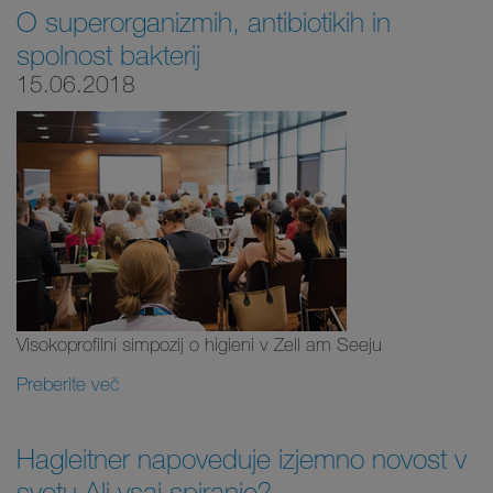
O superorganizmih, antibiotikih in
spolnost bakterij
15.06.2018
Visokoprofilni simpozij o higieni v Zell am Seeju
Preberite več
Hagleitner napoveduje izjemno novost v
svetu Ali vsaj spiranje?