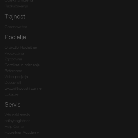
Objektna higiena
Razkuževanje
Trajnost
Greenovative
Podjetje
O družbi Hagleitner
Proizvodnja
Zgodovina
Certifikati in priznanja
Reference
Video podjetja
Dobavitelji
Izvozni/trgovski partner
Lokacije
Servis
Vrhunski servis
edibyhagleitner
Help Center
Hagleitner Academy