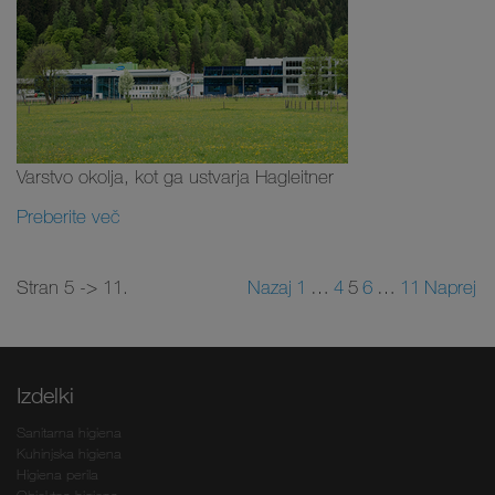
Varstvo okolja, kot ga ustvarja Hagleitner
Preberite več
Stran 5 -> 11.
Nazaj
1
…
4
5
6
…
11
Naprej
Izdelki
Sanitarna higiena
Kuhinjska higiena
Higiena perila