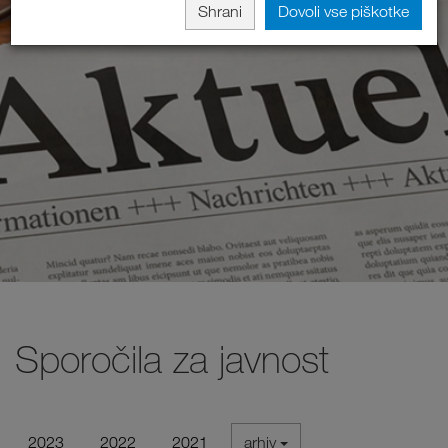
Shrani
Dovoli vse piškotke
Sporočila za javnost
2023
2022
2021
arhiv