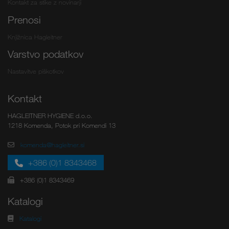
Kontakt za stike z novinarji
Prenosi
Knjižnica Hagleitner
Varstvo podatkov
Nastavitve piškotkov
Kontakt
HAGLEITNER HYGIENE d.o.o.
1218 Komenda, Potok pri Komendi 13
komenda@hagleitner.si
+386 (0)1 8343468
+386 (0)1 8343469
Katalogi
Katalogi