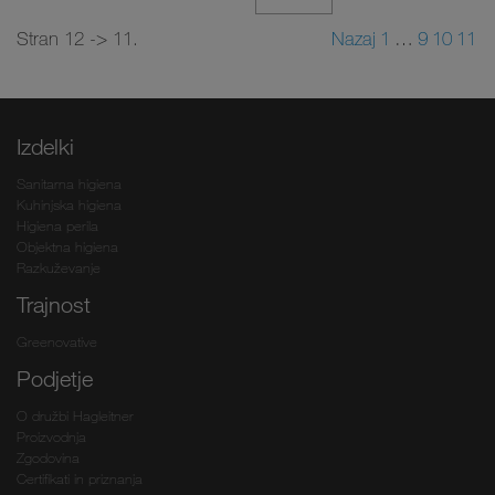
Stran 12 -> 11.
Nazaj
1
…
9
10
11
Izdelki
Sanitarna higiena
Kuhinjska higiena
Higiena perila
Objektna higiena
Razkuževanje
Trajnost
Greenovative
Podjetje
O družbi Hagleitner
Proizvodnja
Zgodovina
Certifikati in priznanja