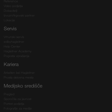
Reference
Video podjetja
Dobavitelji
Izvozni/trgovski partner
Lokacije
Servis
Vrhunski servis
edibyhagleitner
Help Center
Hagleitner Academy
Pogosta vprašanja
Kariera
Arbeiten bei Hagleitner
Prosta delovna mesta
Medijsko središče
Pregled
Sporočila za javnost
Portret podjetja
Fotografije za medije