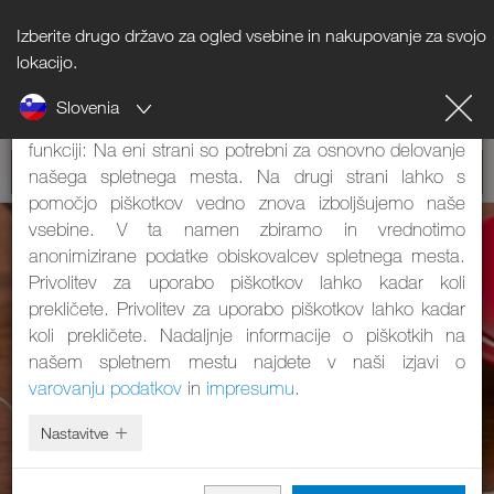
Izberite drugo državo za ogled vsebine in nakupovanje za svojo
Napotki o piškotkih
lokacijo.
Slovenia
Naše spletno mesto uporablja piškotke. Ti imajo dve
funkciji: Na eni strani so potrebni za osnovno delovanje
našega spletnega mesta. Na drugi strani lahko s
pomočjo piškotkov vedno znova izboljšujemo naše
vsebine. V ta namen zbiramo in vrednotimo
anonimizirane podatke obiskovalcev spletnega mesta.
Privolitev za uporabo piškotkov lahko kadar koli
prekličete. Privolitev za uporabo piškotkov lahko kadar
koli prekličete. Nadaljnje informacije o piškotkih na
našem spletnem mestu najdete v naši izjavi o
varovanju podatkov
in
impresumu
.
Nastavitve