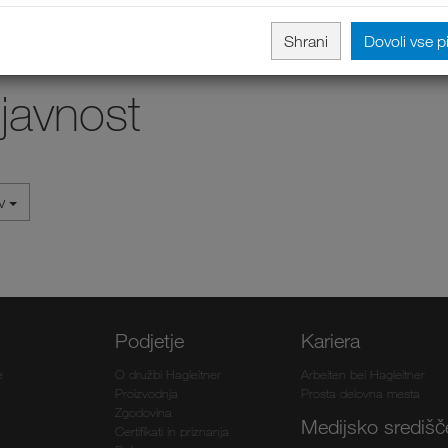
Shrani
Dovoli vse p
 javnost
iv
Podjetje
Kariera
e
O družbi Hagleitner
Arbeiten bei Hagleitner
Proizvodnja
Prosta delovna mesta
Zgodovina
Medijsko središč
Certifikati in priznanja