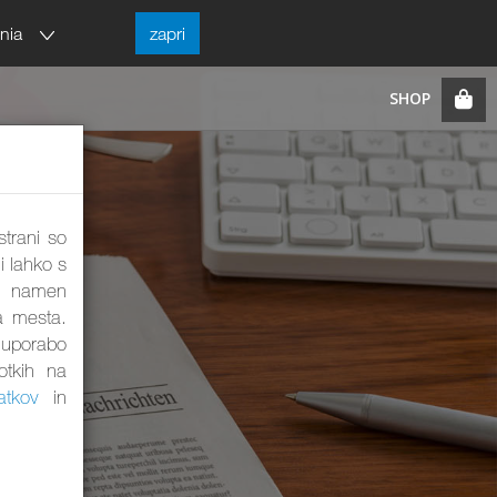
enia
zapri
strani so
i lahko s
ta namen
a mesta.
a uporabo
otkih na
atkov
in