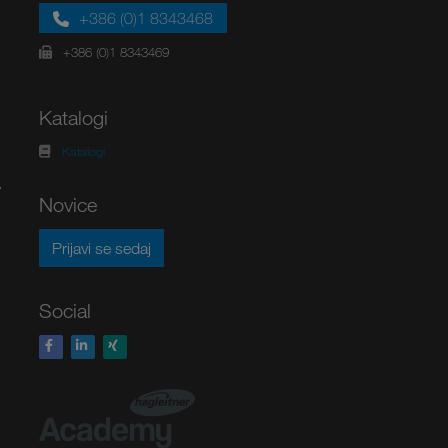
+386 (0)1 8343468
+386 (0)1 8343469
Katalogi
Katalogi
v
Novice
Prijavi se sedaj
Social