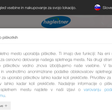
Slov
gled vsebine in nakupovanje za svojo lokacijo.
o piškotkih
etno mesto uporablja piškotke. Ti imajo dve funkciji: Na eni 
 za osnovno delovanje našega spletnega mesta. Na drugi stran
 piškotkov vedno znova izboljšujemo naše vsebine. V 
 in vrednotimo anonimizirane podatke obiskovalcev spletneg
ev za uporabo piškotkov lahko kadar koli prekličete. Privolitev z
ov lahko kadar koli prekličete. Nadaljnje informacije o pišk
spletnem mestu najdete v naši izjavi o
varovanju pod
umu
.
ve