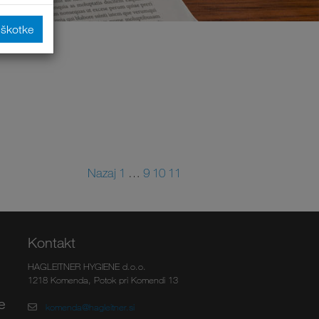
iškotke
Nazaj
1
…
9
10
11
Kontakt
HAGLEITNER HYGIENE d.o.o.
1218 Komenda, Potok pri Komendi 13
e
komenda@hagleitner.si