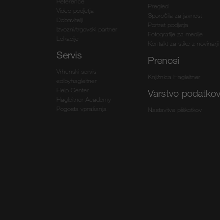
Reference
Pregled
Video podjetja
Sporočila za javnost
Dobavitelji
Portret podjetja
Izvozni/trgovski partner
Fotografije za medije
Lokacije
Kontakt za stike z novinarji
Servis
Prenosi
Vrhunski servis
Knjižnica Hagleitner
edibyhagleitner
Help Center
Varstvo podatko
Hagleitner Academy
Pogosta vprašanja
Nastavitve piškotkov