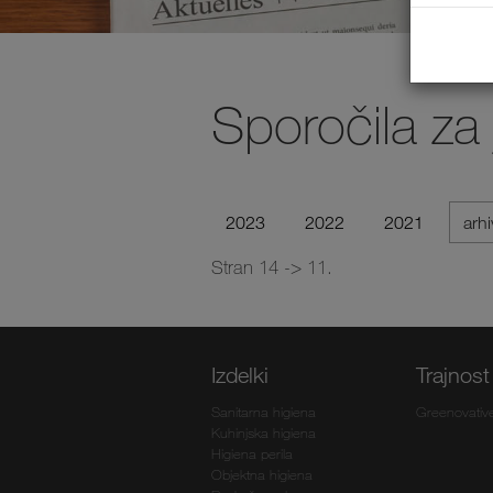
Sporočila za
2023
2022
2021
arh
Stran 14 -> 11.
Izdelki
Trajnost
Sanitarna higiena
Greenovativ
Kuhinjska higiena
Higiena perila
Objektna higiena