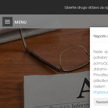
Izberite drugo državo za o
Napotki 
Naše spl
potrebni
pomočjo
zbiramo
Privolit
piškotk
našem 
impres
Nastavit