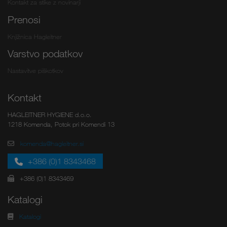
Kontakt za stike z novinarji
Prenosi
Knjižnica Hagleitner
Varstvo podatkov
Nastavitve piškotkov
Kontakt
HAGLEITNER HYGIENE d.o.o.
1218 Komenda, Potok pri Komendi 13
komenda@hagleitner.si
+386 (0)1 8343468
+386 (0)1 8343469
Katalogi
Katalogi