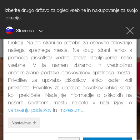
Izberite drugo državo za ogled vsebine in nakupovanje za svojo
Napotki o piškotkih
lokacijo.
Slovenia
Naše spletno mesto uporablja piškotke. Ti imajo dve
funkciji: Na eni strani so potrebni za osnovno delovanje
našega spletnega mesta. Na drugi strani lahko s
pomočjo piškotkov vedno znova izboljšujemo naše
vsebine. V ta namen zbiramo in vrednotimo
anonimizirane podatke obiskovalcev spletnega mesta.
Privolitev za uporabo piškotkov lahko kadar koli
prekličete. Privolitev za uporabo piškotkov lahko kadar
koli prekličete. Nadaljnje informacije o piškotkih na
našem spletnem mestu najdete v naši izjavi o
varovanju podatkov
in
impresumu
.
Nastavitve