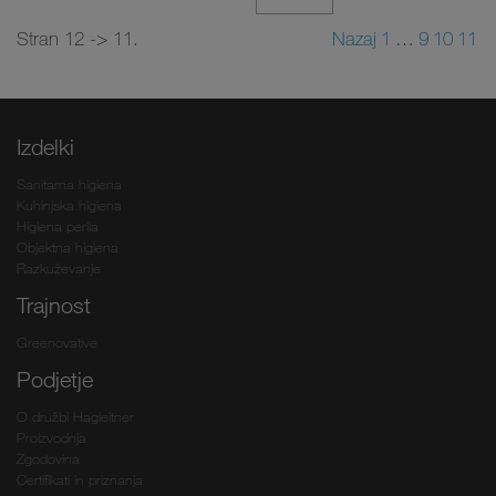
Stran 12 -> 11.
Nazaj
1
…
9
10
11
Izdelki
Sanitarna higiena
Kuhinjska higiena
Higiena perila
Objektna higiena
Razkuževanje
Trajnost
Greenovative
Podjetje
O družbi Hagleitner
Proizvodnja
Zgodovina
Certifikati in priznanja