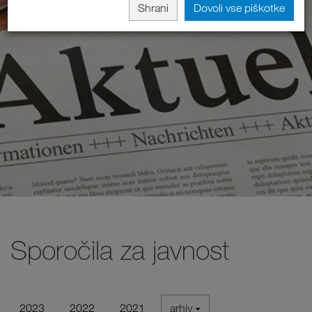
Shrani
Dovoli vse piškotke
Sporočila za javnost
2023
2022
2021
arhiv