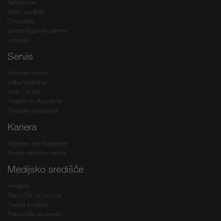
Reference
Video podjetja
Dobavitelji
Izvozni/trgovski partner
Lokacije
Servis
Vrhunski servis
edibyhagleitner
Help Center
Hagleitner Academy
Pogosta vprašanja
Kariera
Arbeiten bei Hagleitner
Prosta delovna mesta
Medijsko središče
Pregled
Sporočila za javnost
Portret podjetja
Fotografije za medije