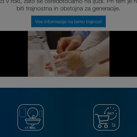
ko v roki, zato se osredotočamo na ljudi. Pri tem je 
biti trajnostna in obstojna za generacije.
Vse informacije na temo trajnost