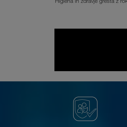
Higiena in zdravje gresta z ro