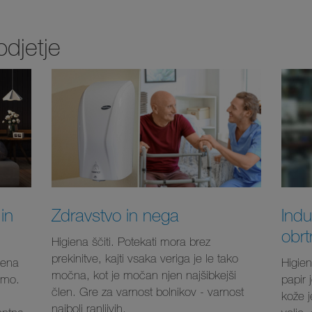
odjetje
in
Zdravstvo in nega
Indu
obrt
Higiena ščiti. Potekati mora brez
prekinitve, kajti vsaka veriga je le tako
iena
Higien
močna, kot je močan njen najšibkejši
emo.
papir 
člen. Gre za varnost bolnikov - varnost
kože j
najbolj ranljivih.