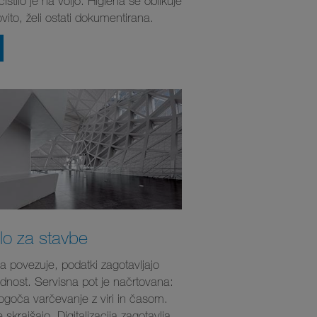
 čistilo je na voljo. Higiena se oblikuje
vito, želi ostati dokumentirana.
ilo za stavbe
a povezuje, podatki zagotavljajo
dnost. Servisna pot je načrtovana:
goča varčevanje z viri in časom.
e skrajšajo. Digitalizacija zagotavlja