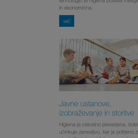
tehnologijo je higiena postala intelig
in ekonomična.
več
Javne ustanove,
izobraževanje in storitve
Higiena je celostno preverjena. Izde
učinkuje zanesljivo, kar je potrjeno z