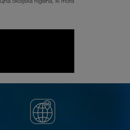
nujna okoljska higiena, ki mora