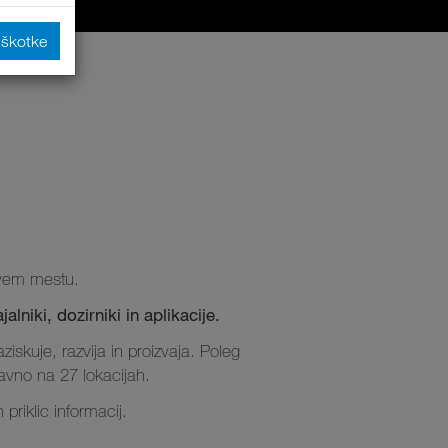
iškotke
ravem mestu.
lniki, dozirniki in aplikacije.
ziskuje, razvija in proizvaja. Poleg
javno na 27 lokacijah.
priklic informacij.