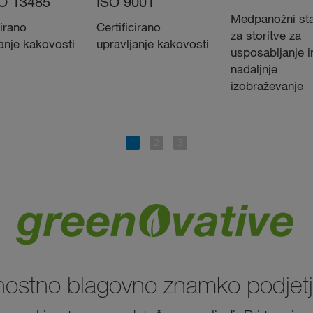
O 13485
ISO 9001
Medpanožni st
cirano
Certificirano
za storitve za
anje kakovosti
upravljanje kakovosti
usposabljanje i
nadaljnje
izobraževanje
ajnostno blagovno znamko podjetj