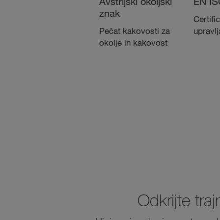
Avstrijski okoljski
EN IS
znak
Certifi
Pečat kakovosti za
upravlj
okolje in kakovost
Odkrijte tr