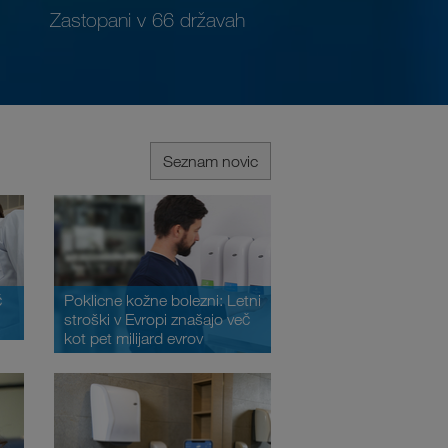
Zastopani v 66 državah
Seznam novic
Poklicne kožne bolezni: Letni
č
stroški v Evropi znašajo več
kot pet milijard evrov