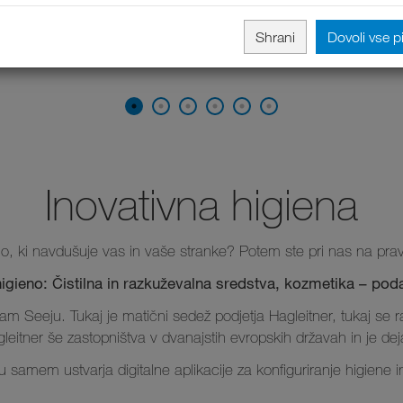
Shrani
Dovoli vse p
Inovativna higiena
eno, ki navdušuje vas in vaše stranke? Potem ste pri nas na p
igieno: Čistilna in razkuževalna sredstva, kozmetika – podaja
l am Seeju. Tukaj je matični sedež podjetja Hagleitner, tukaj se ra
leitner še zastopništva v dvanajstih evropskih državah in je de
u samem ustvarja digitalne aplikacije za konfiguriranje higiene in 