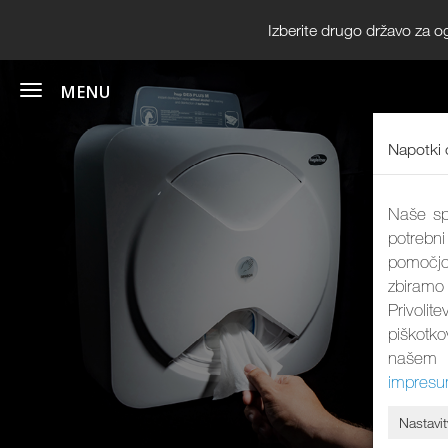
Izberite drugo državo za o
Napotki 
Naše spl
potrebni
pomočjo
zbiramo
Privolit
piškotk
našem 
impres
Nastavit