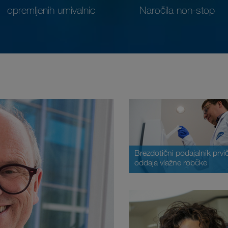
opremljenih umivalnic
Naročila non-stop
Brezdotični podajalnik prvi
oddaja vlažne robčke