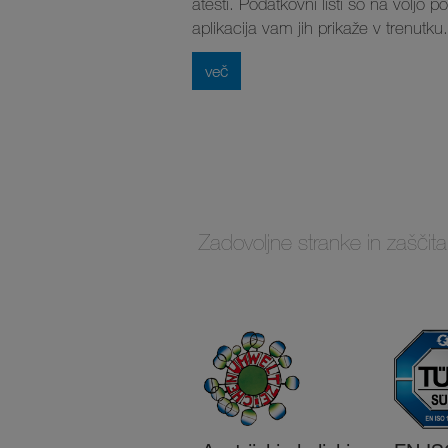
atesti. Podatkovni listi so na voljo p
aplikacija vam jih prikaže v trenutku.
več
Zadovoljne stranke in zaščit