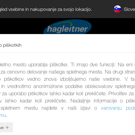
Slov
gled vsebine in nakupovanje za svojo lokacijo.
o piškotkih
etno mesto uporablja piškotke. Ti imajo dve funkciji: Na eni 
 za osnovno delovanje našega spletnega mesta. Na drugi stran
 piškotkov vedno znova izboljšujemo naše vsebine. V 
 in vrednotimo anonimizirane podatke obiskovalcev spletneg
ev za uporabo piškotkov lahko kadar koli prekličete. Privolitev z
ov lahko kadar koli prekličete. Nadaljnje informacije o pišk
spletnem mestu najdete v naši izjavi o
varovanju pod
umu
.
ve