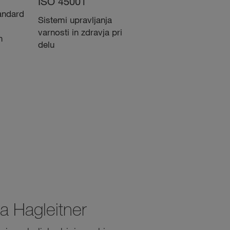
ISO 45001
ISO 14001
andard
Sistemi upravljanja
Certificirano okoljsko
varnosti in zdravja pri
upravljanje
n
delu
a Hagleitner