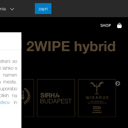
enia
zapri
strani so
i lahko s
ta namen
a mesta.
a uporabo
otkih na
atkov
in