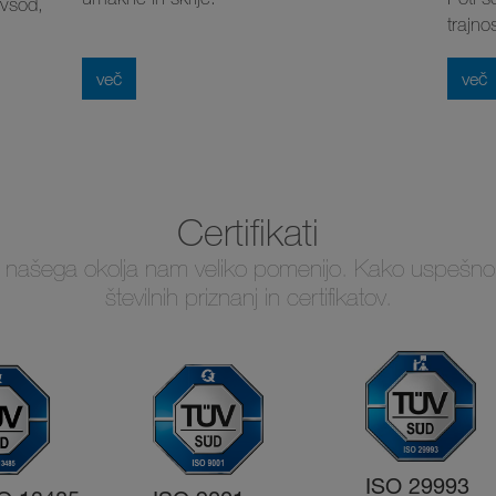
ovsod,
trajnos
več
več
Certifikati
a našega okolja nam veliko pomenijo. Kako uspešno to
številnih priznanj in certifikatov.
ISO 29993