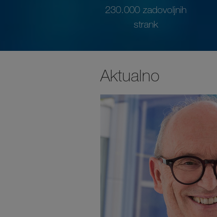
230.000 zadovoljnih
strank
Aktualno