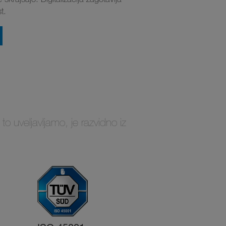
t.
 uveljavljamo, je razvidno iz