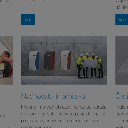
entna
voljo,
učinko
več
več
Načrtovalci in arhitekti
Čist
Higiena ima več obrazov: lahko se odraža
Higien
v pisanih barvah, pritegne poglede, nekaj
pregle
lek
predstavlja, se vključi, se prilagodi, se
to omo
umakne in skrije.
Poti s