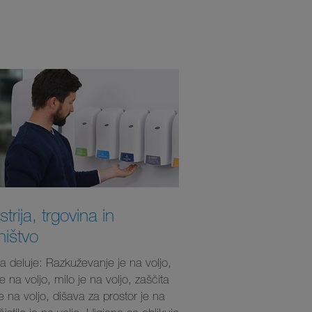
strija, trgovina in
ništvo
a deluje: Razkuževanje je na voljo,
je na voljo, milo je na voljo, zaščita
e na voljo, dišava za prostor je na