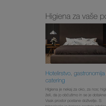
Higiena za vaše p
Hotelirstvo, gastronomija 
catering
Higiena je nekaj za oko, za nos; hig
želi, da jo občutimo in se je dotakn
Vsak prostor postane doživetje. S