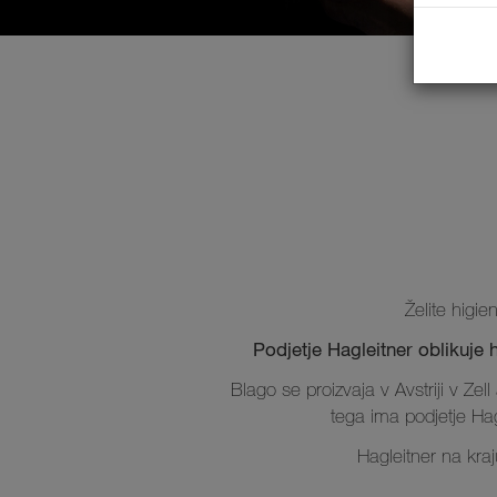
Želite higi
Podjetje Hagleitner oblikuje h
Blago se proizvaja v Avstriji v Zel
tega ima podjetje Hag
Hagleitner na kraj