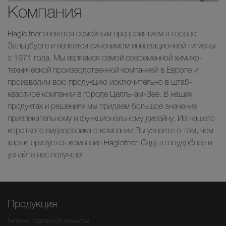
Компания
Hagleitner является семейным предприятием в городе
Зальцбурге и является синонимом инновационной гигиены
с 1971 года. Мы являемся самой современной химико-
технической производственной компанией в Европе и
производим всю продукцию исключительно в штаб-
квартире компании в городе Целль-ам-Зее. В наших
продуктах и решениях мы придаем большое значение
привлекательному и функциональному дизайну. Из нашего
короткого видеоролика о компании Вы узнаете о том, чем
характеризуется компания Hagleitner. Сядьте поудобнее и
узнайте нас получше!
Продукция
Гигиена туалетной комнаты