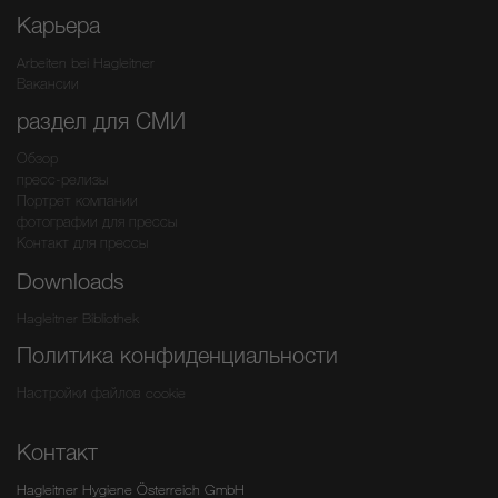
Карьера
Arbeiten bei Hagleitner
Вакансии
раздел для СМИ
Обзор
пресс-релизы
Портрет компании
фотографии для прессы
Контакт для прессы
Downloads
Hagleitner Bibliothek
Политика конфиденциальности
Настройки файлов cookie
Контакт
Hagleitner Hygiene Österreich GmbH