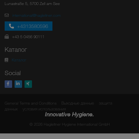
Lunastraße 5, 5700 Zell am See
international@hagleitner.com
+4313580596
+43 5 0456 90111
Каталог
Каталог
Social
General Terms and Conditions
Выходные данные
защита
данных
условия использования
Innovative Hygiene.
© 2026 Hagleitner Hygiene International GmbH