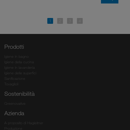
Prodotti
Igiene in bagno
Igiene della cucina
Igiene in lavanderia
Igiene delle superfici
Sanificazione
Tovaglioli
Sostenibilità
Greenovative
Azienda
A proposito di Hagleitner
Produzione