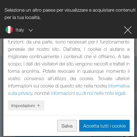
Seleziona un altro paese per visualizzare e acquistare contenuti
Nota sui cookie
per la tua località.
Italy
Il nostro sito web utilizza dei cookie. Questi svolgono due
funzioni: da una parte, sono necessari per il funzionamento
generale del nostro sito. Dall’altra, i cookie ci aiutano a
migliorare continuamente i contenuti che vi offriamo. A tale
scopo, i dati dei visitatori del sito vengono raccolti e trattati in
forma anonima. Potete revocare in qualunque momento il
vostro consenso all’utilizzo dei cookie. Trovate ulteriori
informazioni sui cookie di questo sito nella nostra
informativa
sulla privacy
, nonché
informazioni su di noi nelle note legali
.
Dispenser di
Impostazioni
asciugamani in
carta
Salva
Accetta tutti i cookie