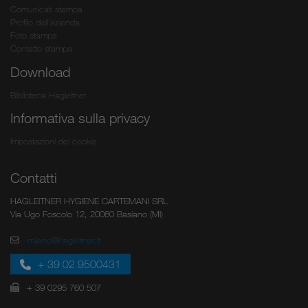
Comunicati stampa
Profilo dell'azienda
Foto stampa
Contatto stampa
Download
Biblioteca Hagleitner
Informativa sulla privacy
Impostazioni dei cookie
Contatti
HAGLEITNER HYGIENE CARTEMANI SRL
Via Ugo Foscolo 12, 20060 Basiano (MI)
milano@hagleitner.it
+ 39 02 9500431
+ 39 0295 760 507