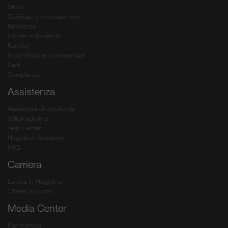
Storia
Certificati e riconoscimenti
Referenze
Filmato sull’azienda
Fornitori
Export/Partner commerciale
Sedi
Compliance
Assistenza
Assistenza d’eccellenza
edibyhagleitner
Help Center
Hagleitner Academy
FAQ
Carriera
Lavora in Hagleitner
Offerte di lavoro
Media Center
Panoramica