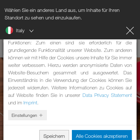
Wählen Sie ein anderes Land aus, um Inhalte für Ihren
Hinweis zu Cookies
Standort zu sehen und einzukaufen.
Italy
Unsere Webseite verwendet Cookies. Diese haben zwei
Funktionen: Zum einen sind sie erforderlich für die
grundlegende Funktionalität unserer Website. Zum anderen
können wir mit Hilfe der Cookies unsere Inhalte für Sie immer
weiter verbessern. Hierzu werden anonymisierte Daten von
Website-Besuchern gesammelt und ausgewertet. Das
Einverständnis in die Verwendung der Cookies können Sie
jederzeit widerrufen. Weitere Informationen zu Cookies auf
auf Website finden Sie in unserer
Data Privacy Statement
und im
Imprint
.
Einstellungen
Speichern
Alle Cookies akzeptieren