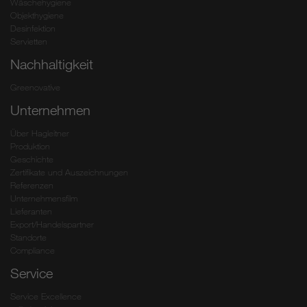
Wäschehygiene
Objekthygiene
Desinfektion
Servietten
Nachhaltigkeit
Greenovative
Unternehmen
Über Hagleitner
Produktion
Geschichte
Zertifikate und Auszeichnungen
Referenzen
Unternehmensfilm
Lieferanten
Export/Handelspartner
Standorte
Compliance
Service
Service Excellence