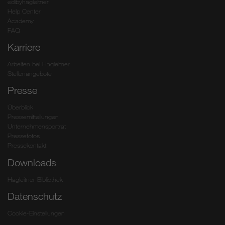
edibyhagleitner
Help Center
Academy
FAQ
Karriere
Arbeiten bei Hagleitner
Stellenangebote
Presse
Überblick
Pressemitteilungen
Unternehmensporträt
Pressefotos
Pressekontakt
Downloads
Hagleitner Bibliothek
Datenschutz
Cookie-Einstellungen