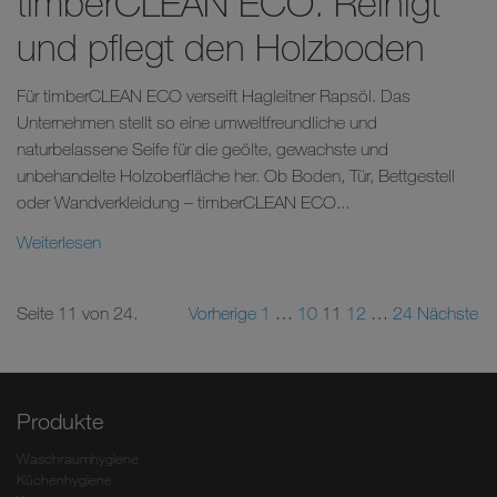
timberCLEAN ECO. Reinigt
und pflegt den Holzboden
Für timberCLEAN ECO verseift Hagleitner Rapsöl. Das
Unternehmen stellt so eine umweltfreundliche und
naturbelassene Seife für die geölte, gewachste und
unbehandelte Holzoberfläche her. Ob Boden, Tür, Bettgestell
oder Wandverkleidung – timberCLEAN ECO...
Weiterlesen
Seite 11 von 24.
Vorherige
1
…
10
11
12
…
24
Nächste
Produkte
Waschraumhygiene
Küchenhygiene