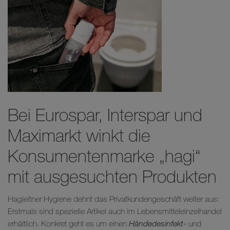
Bei Eurospar, Interspar und
Maximarkt winkt die
Konsumentenmarke „hagi“
mit ausgesuchten Produkten
Hagleitner Hygiene dehnt das Privatkundengeschäft weiter aus:
Erstmals sind spezielle Artikel auch im Lebensmitteleinzelhandel
erhältlich. Konkret geht es um einen
Händedesinfekt-
und