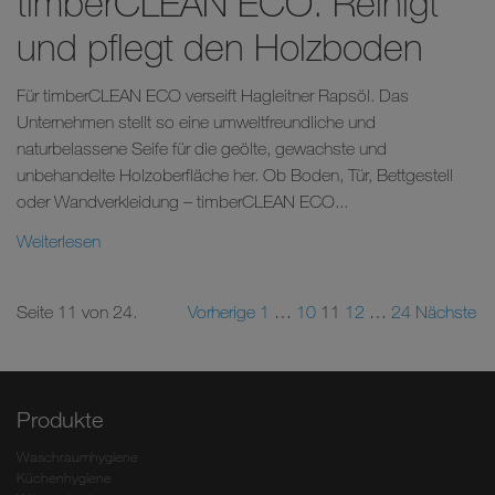
timberCLEAN ECO. Reinigt
und pflegt den Holzboden
Für timberCLEAN ECO verseift Hagleitner Rapsöl. Das
Unternehmen stellt so eine umweltfreundliche und
naturbelassene Seife für die geölte, gewachste und
unbehandelte Holzoberfläche her. Ob Boden, Tür, Bettgestell
oder Wandverkleidung – timberCLEAN ECO...
Weiterlesen
Seite 11 von 24.
Vorherige
1
…
10
11
12
…
24
Nächste
Produkte
Waschraumhygiene
Küchenhygiene