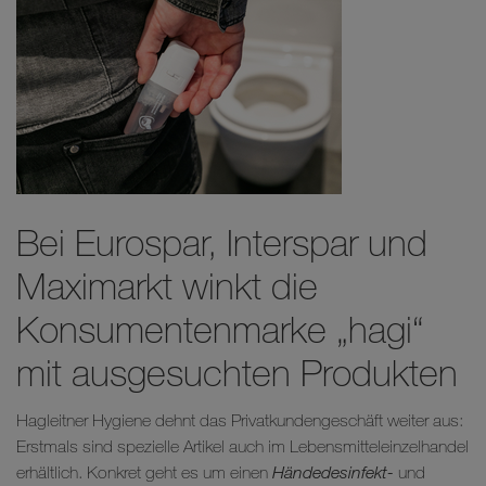
Bei Eurospar, Interspar und
Maximarkt winkt die
Konsumentenmarke „hagi“
mit ausgesuchten Produkten
Hagleitner Hygiene dehnt das Privatkundengeschäft weiter aus:
Erstmals sind spezielle Artikel auch im Lebensmitteleinzelhandel
erhältlich. Konkret geht es um einen
Händedesinfekt-
und