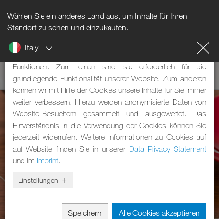
Wählen Sie ein anderes Land aus, um Inhalte für Ihren
Hinweis zu Cookies
Standort zu sehen und einzukaufen.
Italy
Unsere Webseite verwendet Cookies. Diese haben zwei
Funktionen: Zum einen sind sie erforderlich für die
grundlegende Funktionalität unserer Website. Zum anderen
können wir mit Hilfe der Cookies unsere Inhalte für Sie immer
weiter verbessern. Hierzu werden anonymisierte Daten von
Website-Besuchern gesammelt und ausgewertet. Das
Einverständnis in die Verwendung der Cookies können Sie
jederzeit widerrufen. Weitere Informationen zu Cookies auf
auf Website finden Sie in unserer
Data Privacy Statement
und im
Imprint
.
Einstellungen
Speichern
Alle Cookies akzeptieren