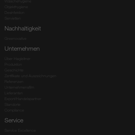
Wäschehygiene
Objekthygiene
Desinfektion
Servietten
Nachhaltigkeit
Greenovative
Unternehmen
Über Hagleitner
Produktion
Geschichte
Zertifikate und Auszeichnungen
Referenzen
Unternehmensfilm
Lieferanten
Export/Handelspartner
Standorte
Compliance
Service
Service Excellence