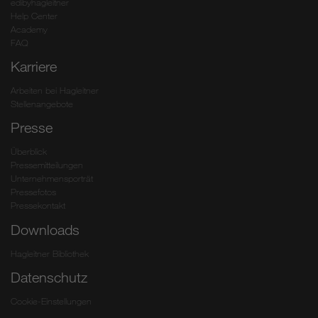
edibyhagleitner
Help Center
Academy
FAQ
Karriere
Arbeiten bei Hagleitner
Stellenangebote
Presse
Überblick
Pressemitteilungen
Unternehmensporträt
Pressefotos
Pressekontakt
Downloads
Hagleitner Bibliothek
Datenschutz
Cookie-Einstellungen