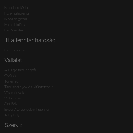
Mosdóhigiénia
Konyhahigiénia
Mosáshigiénia
Épülethigiénia
Fertőtlenítés
Itt a fenntarthatóság
Greenovative
Vállalat
A Hagleitner cégről
Gyártás
Történet
Tanúsítványok és kitűntetések
Vélemények
Vállalati film
Szállítók
Export/kereskedelmi partner
Telephelyek
Szerviz