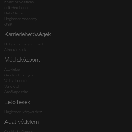
Kiváló szolgáltatás
edibyhagleitner
Help Center
Hagleitner Academy
GYIK
Karrierlehetőségek
Dolgozz a Hagleitnernél
Állásajánlatok
Médiaközpont
Áttekintés
Sajtóközlemények
Vállalati portré
Sajtófotók
Sajtókapcsolat
Letöltések
Hagleitner Könyvtárhoz
Adat védelem
Cookie-beállítások