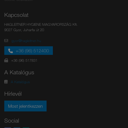
Kapcsolat
HAGLEITNER HYGIENE MAGYARORSZÁG Kft.
9027 Gyor, Juharfa út 20
gyor@hagleitner.hu
+36 (96) 512400
+36 (96) 517831
A Katalógus
A Katalógus
Hírlevél
Most jelentkezzen
Social