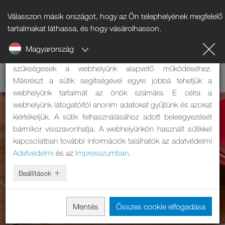
Válasszon másik országot, hogy az Ön telephelyének megfelelő
Tájékoztató a sütikről
tartalmakat láthassa, és hogy vásárolhasson.
Magyarország
A weboldalunk sütiket használ. Két feladatuk van: Egyrészt
szükségesek a webhelyünk alapvető működéséhez.
Másrészt a sütik segítségével egyre jobbá tehetjük a
webhelyünk tartalmát az önök számára. E célra a
webhelyünk látogatóitól anonim adatokat gyűjtünk és azokat
kiértékeljük. A sütik felhasználásához adott beleegyezését
bármikor visszavonhatja. A webhelyünkön használt sütikkel
kapcsolatban további információk találhatók az adatvédelmi
Adatvédelmi
és az
Impresszumban
.
Beállítások
Mentés
Összes cookie elfogadása