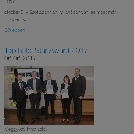
2017.
október 5. – Szófiában van, Milánóban van, és most már
Imstben is:...
Bővebben
Top hotel Star Award 2017
06.06.2017
Meggyőző innováció.