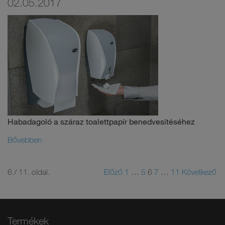
02.05.2017
Habadagoló a száraz toalettpapír benedvesítéséhez
Bővebben
6 / 11. oldal.
Előző
1
…
5
6
7
…
11
Következő
Termékek