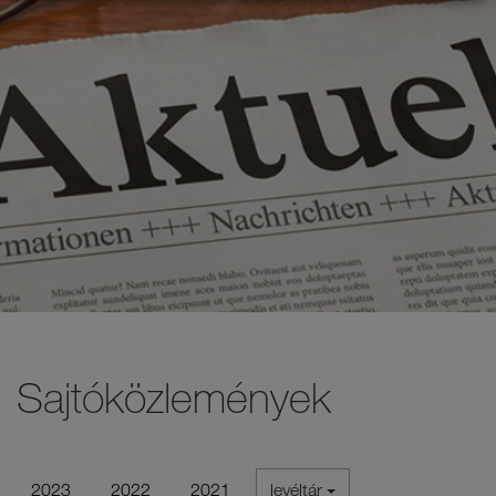
Sajtóközlemények
2023
2022
2021
levéltár