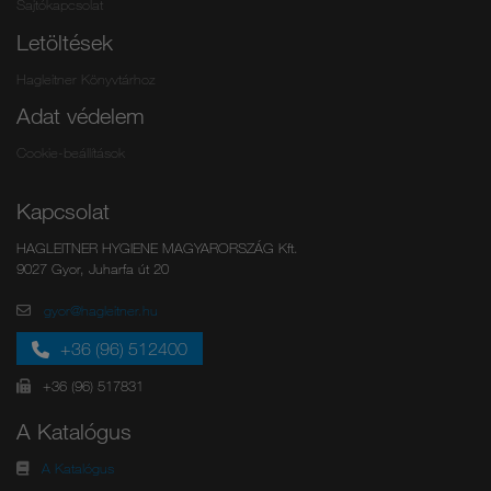
Sajtókapcsolat
Letöltések
Hagleitner Könyvtárhoz
Adat védelem
Cookie-beállítások
Kapcsolat
HAGLEITNER HYGIENE MAGYARORSZÁG Kft.
9027 Gyor, Juharfa út 20
gyor@hagleitner.hu
+36 (96) 512400
+36 (96) 517831
A Katalógus
A Katalógus