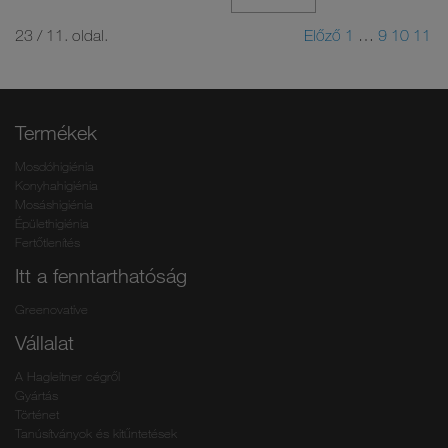
23 / 11. oldal.
Előző
1
…
9
10
11
Termékek
Mosdóhigiénia
Konyhahigiénia
Mosáshigiénia
Épülethigiénia
Fertőtlenítés
Itt a fenntarthatóság
Greenovative
Vállalat
A Hagleitner cégről
Gyártás
Történet
Tanúsítványok és kitűntetések