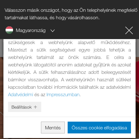
Válasszon másik országot, hogy az Ön telephelyének megfelelő
Tájékoztató a sütikről
tartalmakat láthassa, és hogy vásárolhasson.
Magyarország
A weboldalunk sütiket használ. Két feladatuk van: Egyrészt
szükségesek a webhelyünk alapvető működéséhez.
Másrészt a sütik segítségével egyre jobbá tehetjük a
webhelyünk tartalmát az önök számára. E célra a
webhelyünk látogatóitól anonim adatokat gyűjtünk és azokat
kiértékeljük. A sütik felhasználásához adott beleegyezését
bármikor visszavonhatja. A webhelyünkön használt sütikkel
kapcsolatban további információk találhatók az adatvédelmi
Adatvédelmi
és az
Impresszumban
.
Beállítások
Mentés
Összes cookie elfogadása