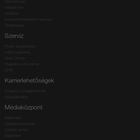
Vélemények
Vállalati film
Szállítók
Export/kereskedelmi partner
Telephelyek
Szerviz
Kiváló szolgáltatás
edibyhagleitner
Help Center
Hagleitner Academy
GYIK
Karrierlehetőségek
Dolgozz a Hagleitnernél
Állásajánlatok
Médiaközpont
Áttekintés
Sajtóközlemények
Vállalati portré
Sajtófotók