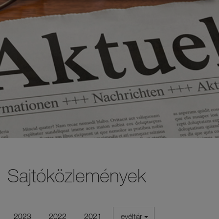
Sajtóközlemények
2023
2022
2021
levéltár