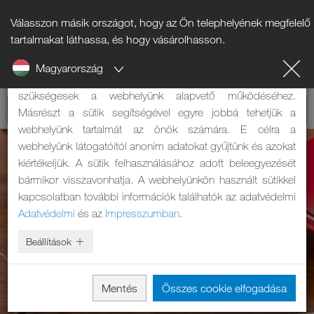
Válasszon másik országot, hogy az Ön telephelyének megfelelő
Tájékoztató a sütikről
tartalmakat láthassa, és hogy vásárolhasson.
Magyarország
A weboldalunk sütiket használ. Két feladatuk van: Egyrészt
szükségesek a webhelyünk alapvető működéséhez.
Másrészt a sütik segítségével egyre jobbá tehetjük a
webhelyünk tartalmát az önök számára. E célra a
webhelyünk látogatóitól anonim adatokat gyűjtünk és azokat
kiértékeljük. A sütik felhasználásához adott beleegyezését
bármikor visszavonhatja. A webhelyünkön használt sütikkel
kapcsolatban további információk találhatók az adatvédelmi
Adatvédelmi
és az
Impresszumban
.
Beállítások
Mentés
Összes cookie elfogadása