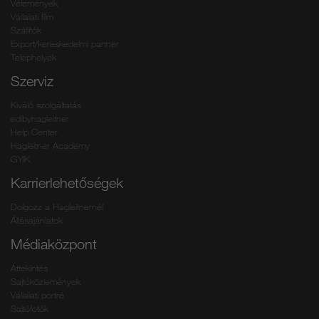
Vélemények
Vállalati film
Szállítók
Export/kereskedelmi partner
Telephelyek
Szerviz
Kiváló szolgáltatás
edibyhagleitner
Help Center
Hagleitner Academy
GYIK
Karrierlehetőségek
Dolgozz a Hagleitnernél
Állásajánlatok
Médiaközpont
Áttekintés
Sajtóközlemények
Vállalati portré
Sajtófotók