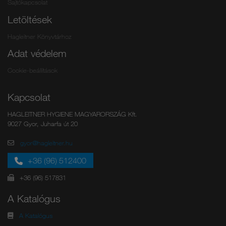
Sajtókapcsolat
Letöltések
Hagleitner Könyvtárhoz
Adat védelem
Cookie-beállítások
Kapcsolat
HAGLEITNER HYGIENE MAGYARORSZÁG Kft.
9027 Gyor, Juharfa út 20
gyor@hagleitner.hu
+36 (96) 512400
+36 (96) 517831
A Katalógus
A Katalógus