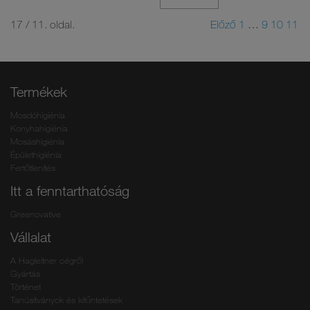
17 / 11. oldal.
Előző
1
…
9
10
11
Termékek
Mosdóhigiénia
Konyhahigiénia
Mosáshigiénia
Épülethigiénia
Fertőtlenítés
Itt a fenntarthatóság
Greenovative
Vállalat
A Hagleitner cégről
Gyártás
Történet
Tanúsítványok és kitűntetések