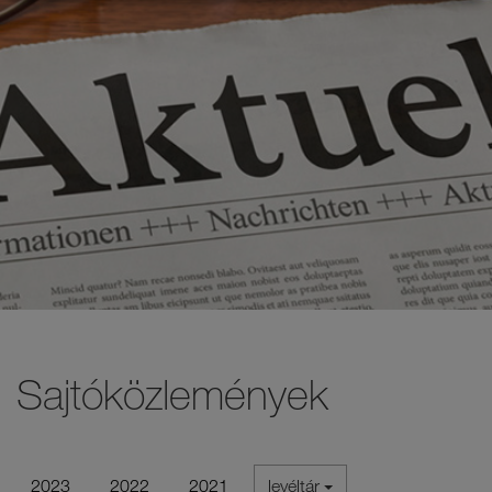
Sajtóközlemények
2023
2022
2021
levéltár