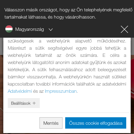
Válasszon másik országot, hogy az Ön telephelyének megfelelő
Tájékoztató a sütikről
tartalmakat láthassa, és hogy vásárolhasson.
Magyarország
A weboldalunk sütiket használ. Két feladatuk van: Egyrészt
szükségesek a webhelyünk alapvető működéséhez.
Másrészt a sütik segítségével egyre jobbá tehetjük a
webhelyünk tartalmát az önök számára. E célra a
webhelyünk látogatóitól anonim adatokat gyűjtünk és azokat
kiértékeljük. A sütik felhasználásához adott beleegyezését
bármikor visszavonhatja. A webhelyünkön használt sütikkel
kapcsolatban további információk találhatók az adatvédelmi
Adatvédelmi
és az
Impresszumban
.
Beállítások
Mentés
Összes cookie elfogadása