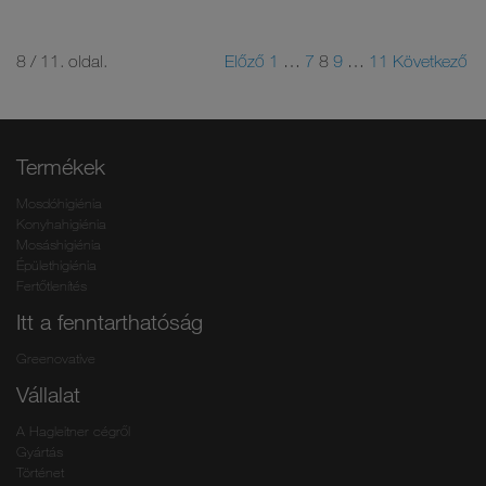
8 / 11. oldal.
Előző
1
…
7
8
9
…
11
Következő
Termékek
Mosdóhigiénia
Konyhahigiénia
Mosáshigiénia
Épülethigiénia
Fertőtlenítés
Itt a fenntarthatóság
Greenovative
Vállalat
A Hagleitner cégről
Gyártás
Történet