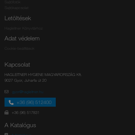
Sajtófotók
Sajtókapcsolat
Letöltések
Hagleitner Könyvtárhoz
Adat védelem
Cookie-beállítások
Kapcsolat
HAGLEITNER HYGIENE MAGYARORSZÁG Kft.
9027 Gyor, Juharfa út 20
gyor@hagleitner.hu
+36 (96) 512400
+36 (96) 517831
A Katalógus