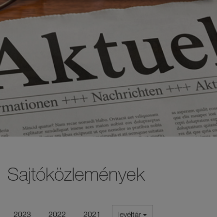
Sajtóközlemények
2023
2022
2021
levéltár