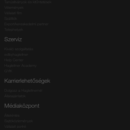
Tanúsítványok és kitűntetések
Vélemények
Vállalati film
Szállítók
Export/kereskedelmi partner
Telephelyek
Szerviz
Kiváló szolgáltatás
edibyhagleitner
Help Center
Hagleitner Academy
GYIK
Karrierlehetőségek
Dolgozz a Hagleitnernél
Állásajánlatok
Médiaközpont
Áttekintés
Sajtóközlemények
Vállalati portré