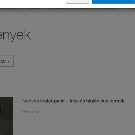
ények
ltár
Nedves toalettpapír – friss és higiénikus termék
Bővebben