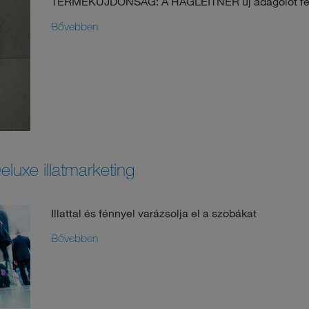
TERMÉKÚJDONSÁG: A HAGLEITNER új adagolót fejles
Bővebben
luxe illatmarketing
Illattal és fénnyel varázsolja el a szobákat
Bővebben