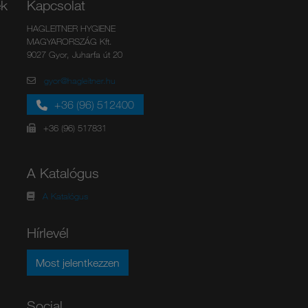
ek
Kapcsolat
HAGLEITNER HYGIENE
MAGYARORSZÁG Kft.
9027 Gyor, Juharfa út 20
gyor@hagleitner.hu
+36 (96) 512400
+36 (96) 517831
A Katalógus
A Katalógus
Hírlevél
Most jelentkezzen
Social