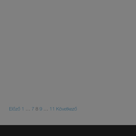
Előző
1
…
7
8
9
…
11
Következő