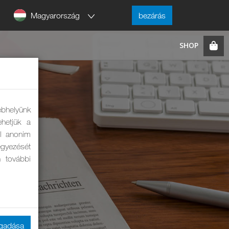
Magyarország
bezárás
ebhelyünk
hetjük a
ól anonim
eegyezését
n további
ogadása