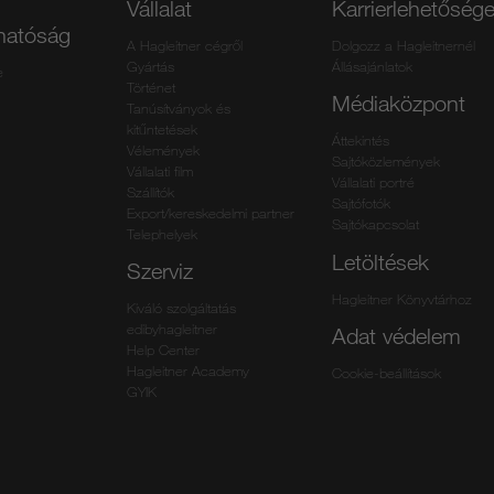
Vállalat
Karrierlehetőség
thatóság
A Hagleitner cégről
Dolgozz a Hagleitnernél
Gyártás
Állásajánlatok
e
Történet
Médiaközpont
Tanúsítványok és
kitűntetések
Áttekintés
Vélemények
Sajtóközlemények
Vállalati film
Vállalati portré
Szállítók
Sajtófotók
Export/kereskedelmi partner
Sajtókapcsolat
Telephelyek
Letöltések
Szerviz
Hagleitner Könyvtárhoz
Kiváló szolgáltatás
edibyhagleitner
Adat védelem
Help Center
Hagleitner Academy
Cookie-beállítások
GYIK