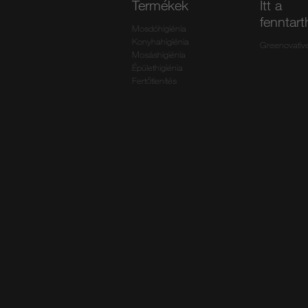
Termékek
Itt a
fenntar
Mosdóhigiénia
Konyhahigiénia
Greenovativ
Mosáshigiénia
Épülethigiénia
Fertőtlenítés