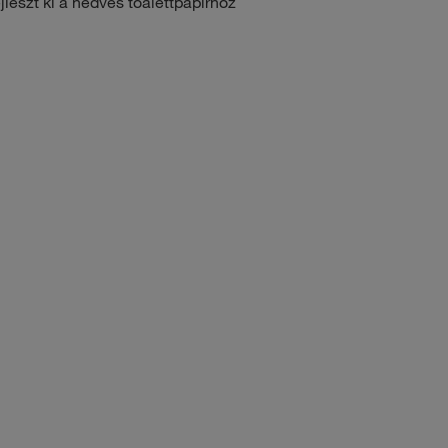
zt ki a nedves toalettpapírhoz