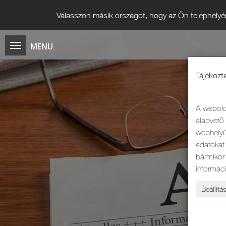
Válasszon másik országot, hogy az Ön telephelyé
Tájékozta
A webold
alapvet
webhelyü
adatokat 
bármikor
informác
Beállítá