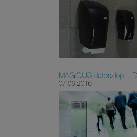
MAGICUS illatoszlop – De
07.09.2016