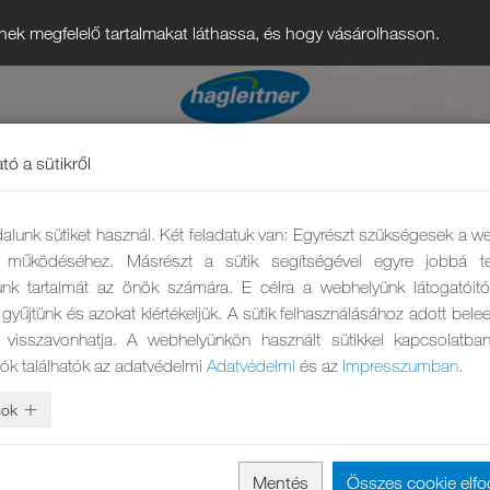
nek megfelelő tartalmakat láthassa, és hogy vásárolhasson.
tó a sütikről
alunk sütiket használ. Két feladatuk van: Egyrészt szükségesek a w
ő működéséhez. Másrészt a sütik segítségével egyre jobbá te
nk tartalmát az önök számára. E célra a webhelyünk látogatóit
gyűjtünk és azokat kiértékeljük. A sütik felhasználásához adott bel
 visszavonhatja. A webhelyünkön használt sütikkel kapcsolatba
iók találhatók az adatvédelmi
Adatvédelmi
és az
Impresszumban
.
sok
Mentés
Összes cookie elf