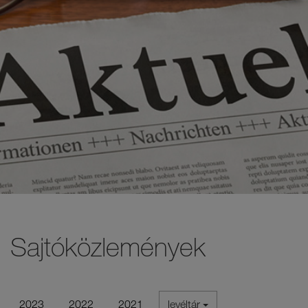
Sajtóközlemények
2023
2022
2021
levéltár