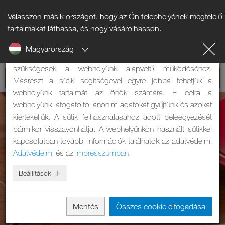
Válasszon másik országot, hogy az Ön telephelyének megfelelő
Tájékoztató a sütikről
tartalmakat láthassa, és hogy vásárolhasson.
Magyarország
A weboldalunk sütiket használ. Két feladatuk van: Egyrészt
szükségesek a webhelyünk alapvető működéséhez.
Másrészt a sütik segítségével egyre jobbá tehetjük a
webhelyünk tartalmát az önök számára. E célra a
webhelyünk látogatóitól anonim adatokat gyűjtünk és azokat
kiértékeljük. A sütik felhasználásához adott beleegyezését
bármikor visszavonhatja. A webhelyünkön használt sütikkel
kapcsolatban további információk találhatók az adatvédelmi
Adatvédelmi
és az
Impresszumban
.
Beállítások
Mentés
Összes cookie elfogadása