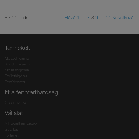
8 / 11. oldal.
Előző
1
…
7
8
9
…
11
Következő
Termékek
Mosdóhigiénia
Konyhahigiénia
Mosáshigiénia
Épülethigiénia
Fertőtlenítés
Itt a fenntarthatóság
Greenovative
Vállalat
A Hagleitner cégről
Gyártás
Történet