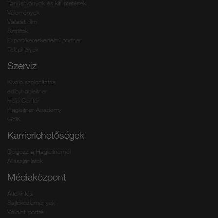
Tanúsítványok és kitűntetések
Vélemények
Vállalati film
Szállítók
Export/kereskedelmi partner
Telephelyek
Szerviz
Kiváló szolgáltatás
edibyhagleitner
Help Center
Hagleitner Academy
GYIK
Karrierlehetőségek
Dolgozz a Hagleitnernél
Állásajánlatok
Médiaközpont
Áttekintés
Sajtóközlemények
Vállalati portré