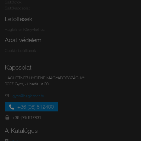
Sajtófotók
Sajtókapcsolat
Letöltések
Hagleitner Könyvtárhoz
Adat védelem
Cookie-beállítások
Kapcsolat
HAGLEITNER HYGIENE MAGYARORSZÁG Kft.
9027 Gyor, Juharfa út 20
gyor@hagleitner.hu
+36 (96) 512400
+36 (96) 517831
A Katalógus