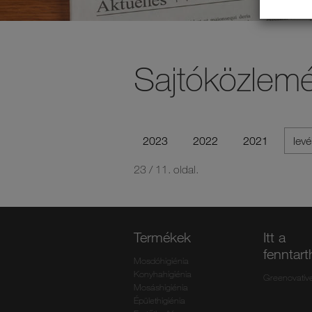
Sajtóközlem
2023
2022
2021
levé
23 / 11. oldal.
Termékek
Itt a
fenntar
Mosdóhigiénia
Konyhahigiénia
Greenovativ
Mosáshigiénia
Épülethigiénia