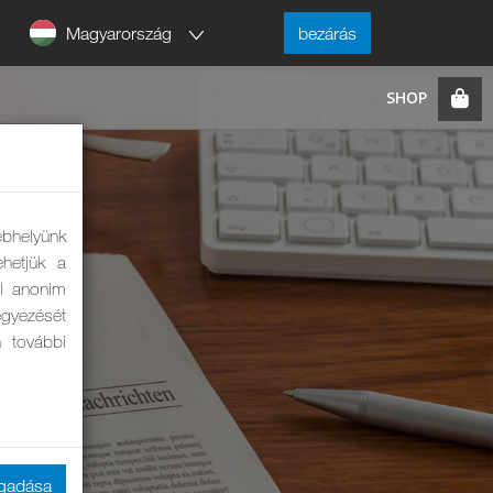
Magyarország
bezárás
ebhelyünk
hetjük a
ól anonim
eegyezését
n további
ogadása