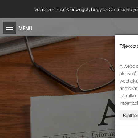
Válasszon másik országot, hogy az Ön telephelyé
Tájékozta
A webold
alapvet
webhelyü
adatokat 
bármikor
informác
Beállítá