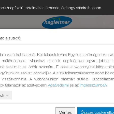
nek megfelelő tartalmakat láthassa, és hogy vásárolhasson.
tó a sütikről
alunk sütiket használ. Két feladatuk van: Egyrészt szükségesek a w
ő működéséhez. Másrészt a sütik segítségével egyre jobbá te
nk tartalmát az önök számára. E célra a webhelyünk látogatóit
gyűjtünk és azokat kiértékeljük. A sütik felhasználásához adott bel
 visszavonhatja. A webhelyünkön használt sütikkel kapcsolatba
iók találhatók az adatvédelmi
Adatvédelmi
és az
Impresszumban
.
sok
Mentés
Összes cookie elf