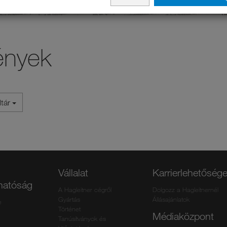
ények
ltár
Vállalat
Karrierlehetőség
thatóság
A Hagleitner cégről
Dolgozz a Hagleitnernél
Gyártás
Állásajánlatok
e
Történet
Médiaközpont
Tanúsítványok és