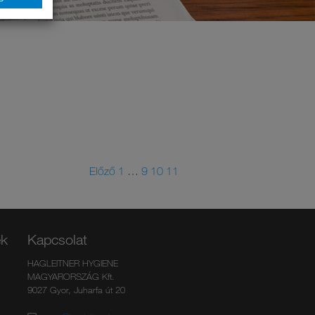
Előző
1
…
9
10
11
ek
Kapcsolat
HAGLEITNER HYGIENE
MAGYARORSZÁG Kft.
9027 Gyor, Juharfa út 20