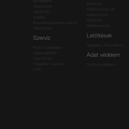
kitűntetések
Áttekintés
Vélemények
Sajtóközlemények
Vállalati film
Vállalati portré
Szállítók
Sajtófotók
Export/kereskedelmi partner
Sajtókapcsolat
Telephelyek
Letöltések
Szerviz
Hagleitner Könyvtárhoz
Kiváló szolgáltatás
edibyhagleitner
Adat védelem
Help Center
Hagleitner Academy
Cookie-beállítások
GYIK