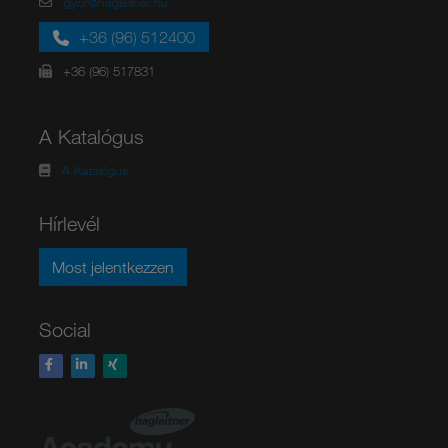
gyor@hagleitner.hu
+36 (96) 512400
+36 (96) 517831
A Katalógus
A Katalógus
Hírlevél
Most jelentkezzen
Social