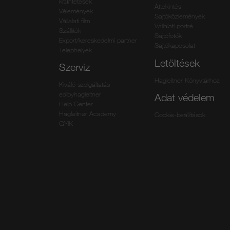
kitűntetések
Áttekintés
Vélemények
Sajtóközlemények
Vállalati film
Vállalati portré
Szállítók
Sajtófotók
Export/kereskedelmi partner
Sajtókapcsolat
Telephelyek
Letöltések
Szerviz
Hagleitner Könyvtárhoz
Kiváló szolgáltatás
edibyhagleitner
Adat védelem
Help Center
Hagleitner Academy
Cookie-beállítások
GYIK