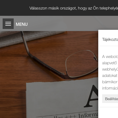
Válasszon másik országot, hogy az Ön telephelyé
Tájékozta
A webold
alapvet
webhelyü
adatokat 
bármikor
informác
Beállítá