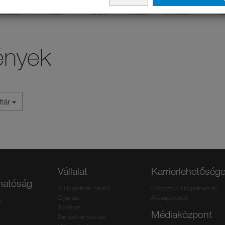
ények
ltár
Vállalat
Karrierlehetőség
thatóság
A Hagleitner cégről
Dolgozz a Hagleitnernél
Gyártás
Állásajánlatok
e
Történet
Médiaközpont
Tanúsítványok és