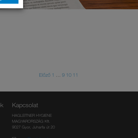
Előző
1
…
9
10
11
ek
Kapcsolat
HAGLEITNER HYGIENE
MAGYARORSZÁG Kft.
9027 Gyor, Juharfa út 20