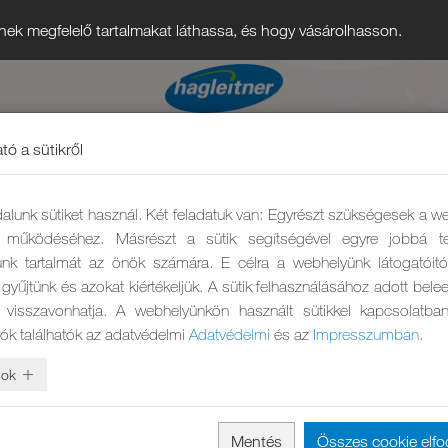
nek megfelelő tartalmakat láthassa, és hogy vásárolhasson.
tó a sütikről
alunk sütiket használ. Két feladatuk van: Egyrészt szükségesek a w
ő működéséhez. Másrészt a sütik segítségével egyre jobbá te
nk tartalmát az önök számára. E célra a webhelyünk látogatóit
gyűjtünk és azokat kiértékeljük. A sütik felhasználásához adott bel
 visszavonhatja. A webhelyünkön használt sütikkel kapcsolatba
iók találhatók az adatvédelmi
Adatvédelmi
és az
Impresszumban
.
sok
Mentés
Összes cookie elf