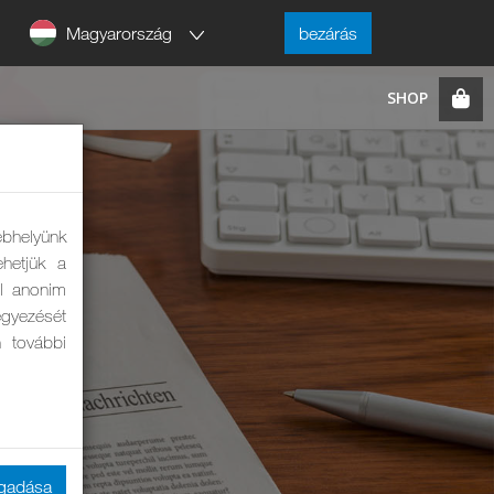
Magyarország
bezárás
ebhelyünk
hetjük a
ól anonim
eegyezését
n további
ogadása