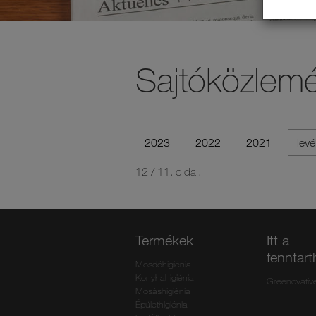
Sajtóközlem
2023
2022
2021
levé
12 / 11. oldal.
Termékek
Itt a
fenntar
Mosdóhigiénia
Konyhahigiénia
Greenovativ
Mosáshigiénia
Épülethigiénia