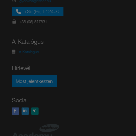
gyor@hagleitner.hu
+36 (96) 512400
+36 (96) 517831
A Katalógus
A Katalógus
Hírlevél
Most jelentkezzen
Social