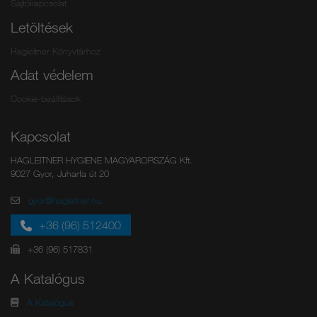
Sajtókapcsolat
Letöltések
Hagleitner Könyvtárhoz
Adat védelem
Cookie-beállítások
Kapcsolat
HAGLEITNER HYGIENE MAGYARORSZÁG Kft.
9027 Gyor, Juharfa út 20
gyor@hagleitner.hu
+36 (96) 512400
+36 (96) 517831
A Katalógus
A Katalógus