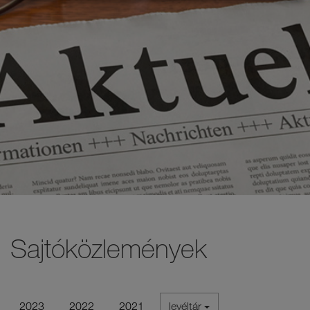
Sajtóközlemények
2023
2022
2021
levéltár