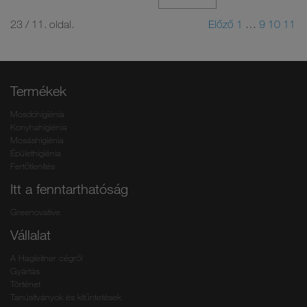
23 / 11. oldal.
Előző
1
…
9
10
11
Termékek
Mosdóhigiénia
Konyhahigiénia
Mosáshigiénia
Épülethigiénia
Fertőtlenítés
Itt a fenntarthatóság
Greenovative
Vállalat
A Hagleitner cégről
Gyártás
Történet
Tanúsítványok és kitűntetések