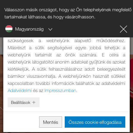
Válasszon másik országot, hogy az Ön telephelyének megfelelő
Tájékoztató a sütikről
tartalmakat láthassa, és hogy vásárolhasson.
Magyarország
A weboldalunk sütiket használ. Két feladatuk van: Egyrészt
szükségesek a webhelyünk alapvető működéséhez.
Másrészt a sütik segítségével egyre jobbá tehetjük a
webhelyünk tartalmát az önök számára. E célra a
webhelyünk látogatóitól anonim adatokat gyűjtünk és azokat
kiértékeljük. A sütik felhasználásához adott beleegyezését
bármikor visszavonhatja. A webhelyünkön használt sütikkel
kapcsolatban további információk találhatók az adatvédelmi
Adatvédelmi
és az
Impresszumban
.
Beállítások
Mentés
Összes cookie elfogadása