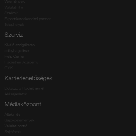
Vélemények
Vállalati film
Szállítók
Export/kereskedelmi partner
Telephelyek
Szerviz
Kiváló szolgáltatás
edibyhagleitner
Help Center
Hagleitner Academy
GYIK
Karrierlehetőségek
Dolgozz a Hagleitnernél
Állásajánlatok
Médiaközpont
Áttekintés
Sajtóközlemények
Vállalati portré
Sajtófotók