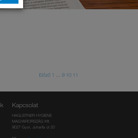
Előző
1
…
9
10
11
ek
Kapcsolat
HAGLEITNER HYGIENE
MAGYARORSZÁG Kft.
9027 Gyor, Juharfa út 20