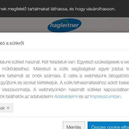
nek megfelelő tartalmakat láthassa, és hogy vásárolhasson.
tó a sütikről
alunk sütiket használ. Két feladatuk van: Egyrészt szükségesek a w
ő működéséhez. Másrészt a sütik segítségével egyre jobbá te
nk tartalmát az önök számára. E célra a webhelyünk látogatóit
gyűjtünk és azokat kiértékeljük. A sütik felhasználásához adott bel
 visszavonhatja. A webhelyünkön használt sütikkel kapcsolatba
iók találhatók az adatvédelmi
Adatvédelmi
és az
Impresszumban
.
sok
Mentés
Összes cookie elf