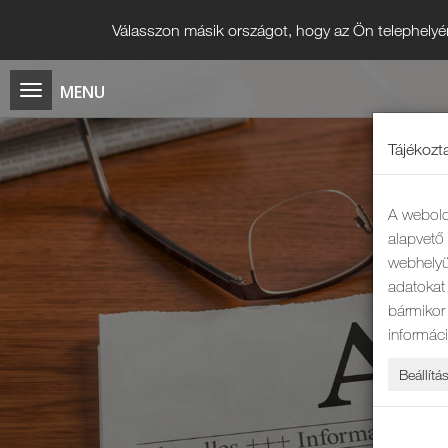
Válasszon másik országot, hogy az Ön telephelyé
Tájékozta
A webold
alapvet
webhelyü
adatokat 
bármikor
informác
Beállítá