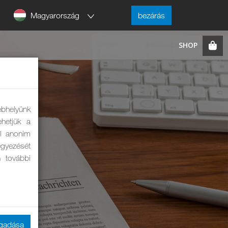
Magyarország
bezárás
ebhelyünk
hetjük a
ól anonim
eegyezését
n további
ogadása