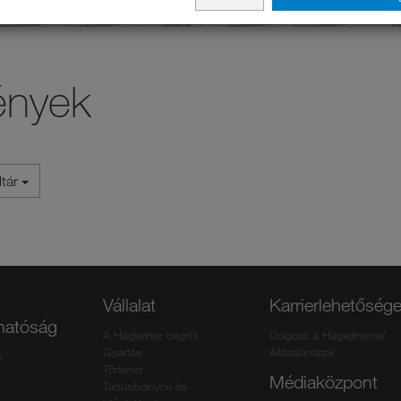
ények
ltár
Vállalat
Karrierlehetőség
thatóság
A Hagleitner cégről
Dolgozz a Hagleitnernél
Gyártás
Állásajánlatok
e
Történet
Médiaközpont
Tanúsítványok és