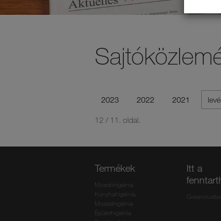
Sajtóközlem
2023
2022
2021
levé
12 / 11. oldal.
Termékek
Itt a
fenntar
Mosdóhigiénia
Konyhahigiénia
Greenovativ
Mosáshigiénia
Épülethigiénia