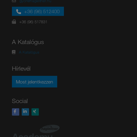
gyor@hagleitner.hu
+36 (96) 512400
+36 (96) 517831
A Katalógus
A Katalógus
Hírlevél
Most jelentkezzen
Social