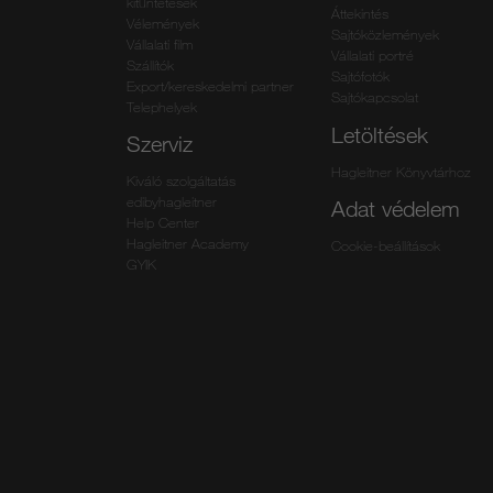
kitűntetések
Áttekintés
Vélemények
Sajtóközlemények
Vállalati film
Vállalati portré
Szállítók
Sajtófotók
Export/kereskedelmi partner
Sajtókapcsolat
Telephelyek
Letöltések
Szerviz
Hagleitner Könyvtárhoz
Kiváló szolgáltatás
edibyhagleitner
Adat védelem
Help Center
Hagleitner Academy
Cookie-beállítások
GYIK