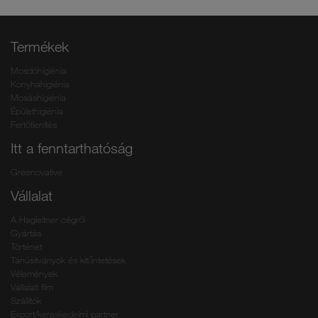
Termékek
Mosdóhigiénia
Konyhahigiénia
Mosáshigiénia
Épülethigiénia
Fertőtlenítés
Itt a fenntarthatóság
Greenovative
Vállalat
A Hagleitner cégről
Gyártás
Történet
Tanúsítványok és kitűntetések
Vélemények
Vállalati film
Szállítók
Export/kereskedelmi partner