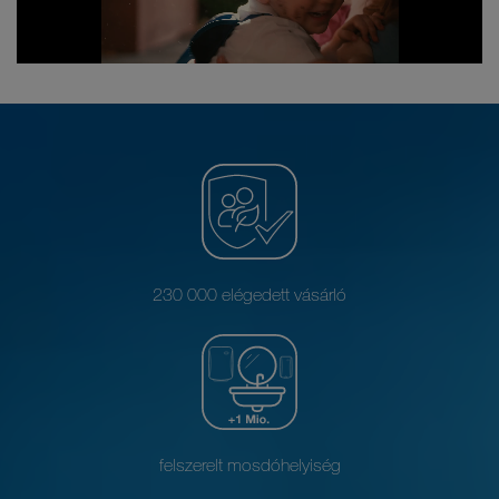
230 000 elégedett vásárló
felszerelt mosdóhelyiség