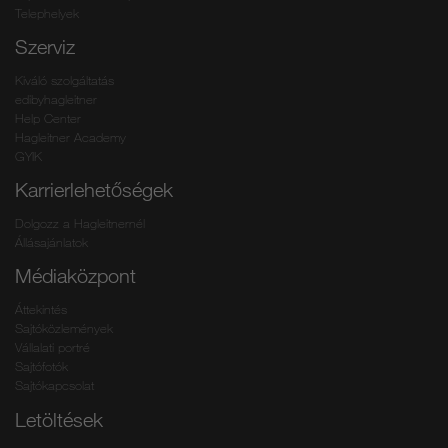
Telephelyek
Szerviz
Kiváló szolgáltatás
edibyhagleitner
Help Center
Hagleitner Academy
GYIK
Karrierlehetőségek
Dolgozz a Hagleitnernél
Állásajánlatok
Médiaközpont
Áttekintés
Sajtóközlemények
Vállalati portré
Sajtófotók
Sajtókapcsolat
Letöltések