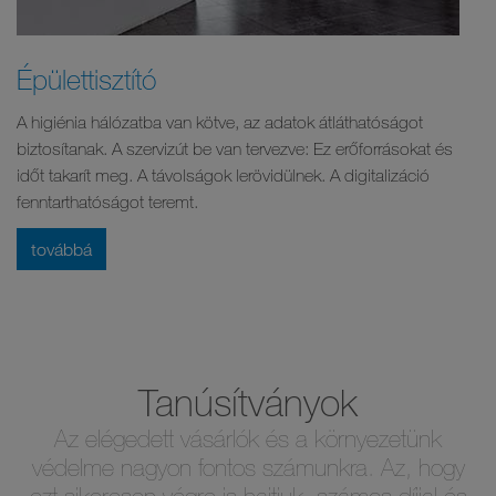
Épülettisztító
A higiénia hálózatba van kötve, az adatok átláthatóságot
biztosítanak. A szervizút be van tervezve: Ez erőforrásokat és
időt takarít meg. A távolságok lerövidülnek. A digitalizáció
fenntarthatóságot teremt.
továbbá
Tanúsítványok
Az elégedett vásárlók és a környezetünk
védelme nagyon fontos számunkra. Az, hogy