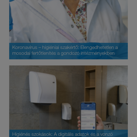
Koronavírus – higiéniai szakértő: Elengedhetetlen a
mosodai fertőtlenítés a gondozó intézményekben
Higiénés szokások: A digitális adatok és a vonzó