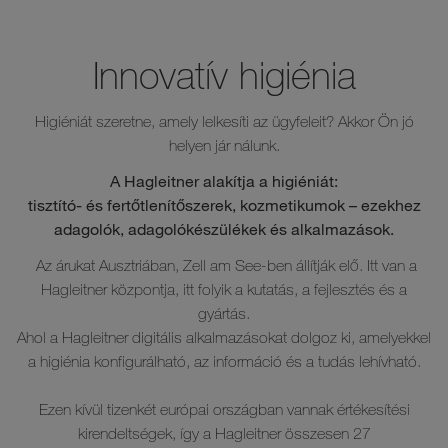
Innovatív higiénia
Higiéniát szeretne, amely lelkesíti az ügyfeleit? Akkor Ön jó
helyen jár nálunk.
A Hagleitner alakítja a higiéniát:
tisztító- és fertőtlenítőszerek, kozmetikumok – ezekhez
adagolók, adagolókészülékek és alkalmazások.
Az árukat Ausztriában, Zell am See-ben állítják elő. Itt van a
Hagleitner központja, itt folyik a kutatás, a fejlesztés és a
gyártás.
Ahol a Hagleitner digitális alkalmazásokat dolgoz ki, amelyekkel
a higiénia konfigurálható, az információ és a tudás lehívható.
Ezen kívül tizenkét európai országban vannak értékesítési
kirendeltségek, így a Hagleitner összesen 27