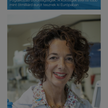
Foglalkozási bőrbetegségek: A költségek évente több
mint ötmilliárd eurót tesznek ki Európában