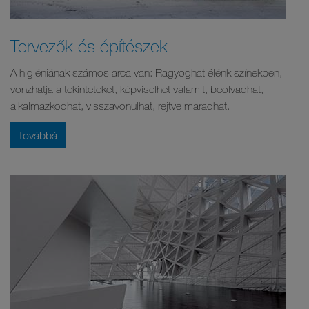
Tervezők és építészek
A higiéniának számos arca van: Ragyoghat élénk színekben,
vonzhatja a tekinteteket, képviselhet valamit, beolvadhat,
alkalmazkodhat, visszavonulhat, rejtve maradhat.
továbbá