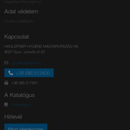
Hagleitner Könyvtárhoz
Adat védelem
Cookie-beállítások
Kapcsolat
HAGLEITNER HYGIENE MAGYARORSZÁG Kft.
9027 Gyor, Juharfa út 20
gyor@hagleitner.hu
+36 (96) 512400
+36 (96) 517831
A Katalógus
A Katalógus
Hírlevél
Most jelentkezzen