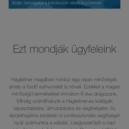
dizájn támogatja a kórokozók elleni küzdelmet
Ezt mondják ügyfeleink
l
Hagleitner magában hordoz egy olyan minőséget,
amely a fürdő színvonalát is növeli. Ezekkel a magas
minőségű termékekkel immáron 6 éve dolgozunk.
Mindig számíthatunk a Hagleitner-es kollégák
tapasztalatára, útmutatására és segítségére. Az
épülethigiénia területén is professzionális segítséget
nyújt számunkra a vállalat. Leegyszerűsíti a napi