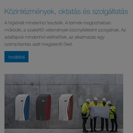
Közintézmények, oktatás és szolgáltatás
A higiéniát mindenhol tesztelik. A termék megbízhatóan
működik, a szakértői vélemények bizonyítékként szolgálnak. Az
adatlapok mindenhol elérhetőek, az alkalmazás egy
szempillantás alatt megjeleníti őket.
továbbá