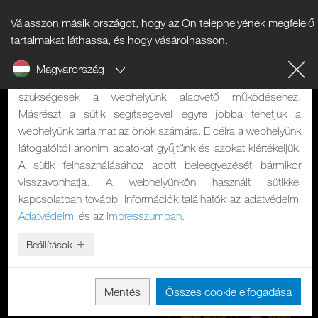
Válasszon másik országot, hogy az Ön telephelyének megfelelő
Tájékoztató a sütikről
tartalmakat láthassa, és hogy vásárolhasson.
Magyarország
A weboldalunk sütiket használ. Két feladatuk van: Egyrészt
szükségesek a webhelyünk alapvető működéséhez.
Másrészt a sütik segítségével egyre jobbá tehetjük a
webhelyünk tartalmát az önök számára. E célra a webhelyünk
látogatóitól anonim adatokat gyűjtünk és azokat kiértékeljük.
A sütik felhasználásához adott beleegyezését bármikor
visszavonhatja. A webhelyünkön használt sütikkel
kapcsolatban további információk találhatók az adatvédelmi
Adatvédelmi
és az
Impresszumban
.
Beállítások
Mentés
Összes cookie elfogadása