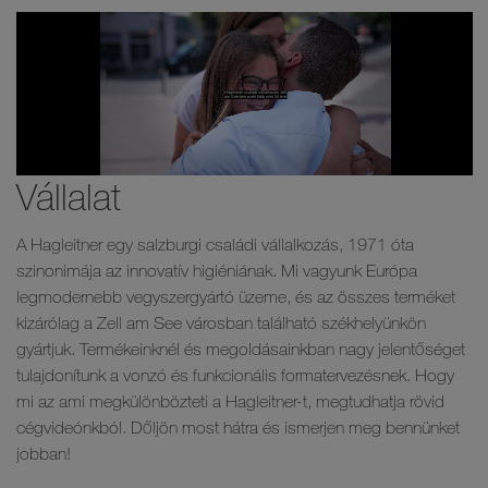
Vállalat
A Hagleitner egy salzburgi családi vállalkozás, 1971 óta
szinonimája az innovatív higiéniának. Mi vagyunk Európa
legmodernebb vegyszergyártó üzeme, és az összes terméket
kizárólag a Zell am See városban található székhelyünkön
gyártjuk. Termékeinknél és megoldásainkban nagy jelentőséget
tulajdonítunk a vonzó és funkcionális formatervezésnek. Hogy
mi az ami megkülönbözteti a Hagleitner-t, megtudhatja rövid
cégvideónkból. Dőljön most hátra és ismerjen meg bennünket
jobban!