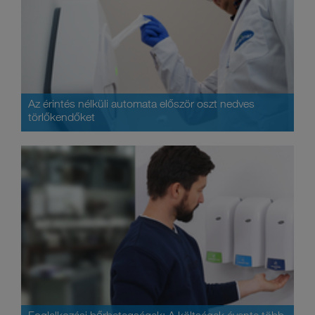
Az érintés nélküli automata először oszt nedves
törlőkendőket