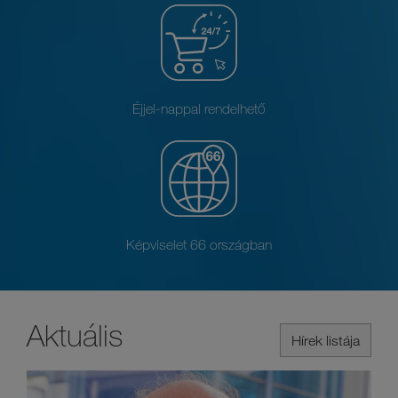
Éjjel-nappal rendelhető
Képviselet 66 országban
Aktuális
Hírek listája