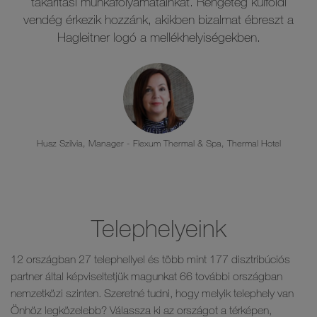
takarítási munkafolyamatainkat. Rengeteg külföldi
vendég érkezik hozzánk, akikben bizalmat ébreszt a
Hagleitner logó a mellékhelyiségekben.
Husz Szilvia, Manager - Flexum Thermal & Spa, Thermal Hotel
Telephelyeink
12 országban 27 telephellyel és több mint 177 disztribúciós
partner által képviseltetjük magunkat 66 további országban
nemzetközi szinten. Szeretné tudni, hogy melyik telephely van
Önhöz legközelebb? Válassza ki az országot a térképen,