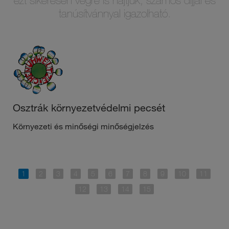
ezt sikeresen végre is hajtjuk, számos díjjal és
tanúsítvánnyal igazolható.
Osztrák környezetvédelmi pecsét
Környezeti és minőségi minőségjelzés