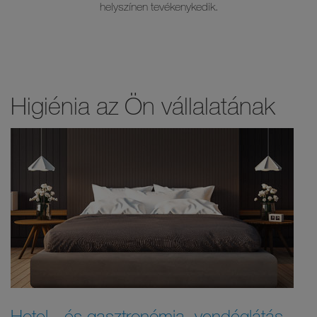
helyszínen tevékenykedik.
Higiénia az Ön vállalatának
Hotel - és gasztronómia, vendéglátás