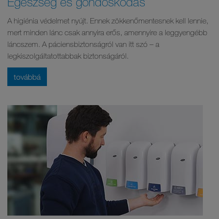
Egészség és gondoskodás
A higiénia védelmet nyújt. Ennek zökkenőmentesnek kell lennie,
mert minden lánc csak annyira erős, amennyire a leggyengébb
láncszem. A páciensbiztonságról van itt szó – a
legkiszolgáltatottabbak biztonságáról.
továbbá