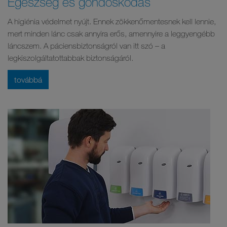
Egészség és gondoskodás
A higiénia védelmet nyújt. Ennek zökkenőmentesnek kell lennie,
mert minden lánc csak annyira erős, amennyire a leggyengébb
láncszem. A páciensbiztonságról van itt szó – a
legkiszolgáltatottabbak biztonságáról.
továbbá