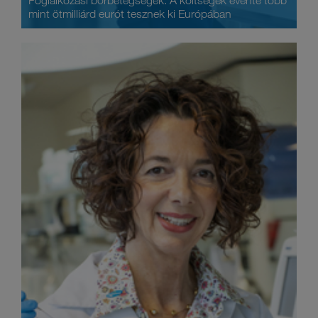
Foglalkozási bőrbetegségek: A költségek évente több
mint ötmilliárd eurót tesznek ki Európában