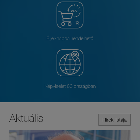
Éjjel-nappal rendelhető
Képviselet 66 országban
Aktuális
Hírek listája