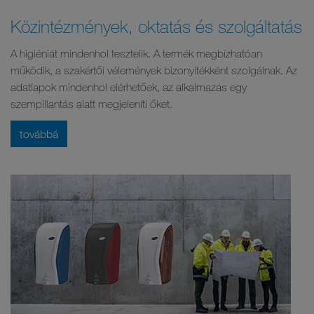
Közintézmények, oktatás és szolgáltatás
A higiéniát mindenhol tesztelik. A termék megbízhatóan
működik, a szakértői vélemények bizonyítékként szolgálnak. Az
adatlapok mindenhol elérhetőek, az alkalmazás egy
szempillantás alatt megjeleníti őket.
továbbá