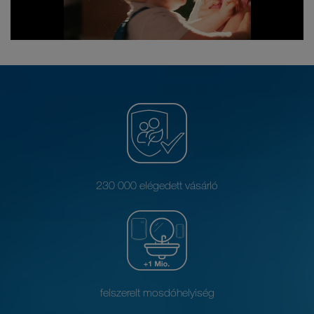
230 000 elégedett vásárló
felszerelt mosdóhelyiség