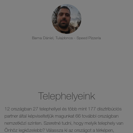
takarítási munkafolyamatainkat. Rengeteg külföldi
vendég érkezik hozzánk, akikben bizalmat ébreszt a
Hagleitner logó a mellékhelyiségekben.
Husz Szilvia, Manager - Flexum Thermal & Spa, Thermal Hotel
Telephelyeink
12 országban 27 telephellyel és több mint 177 disztribúciós
partner által képviseltetjük magunkat 66 további országban
nemzetközi szinten. Szeretné tudni, hogy melyik telephely van
Önhöz legközelebb? Válassza ki az országot a térképen,