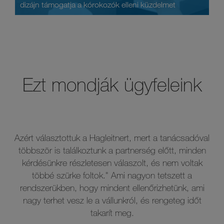
dizájn támogatja a kórokozók elleni küzdelmet
Ezt mondják ügyfeleink
l
Hagleitner magában hordoz egy olyan minőséget,
amely a fürdő színvonalát is növeli. Ezekkel a magas
minőségű termékekkel immáron 6 éve dolgozunk.
Mindig számíthatunk a Hagleitner-es kollégák
tapasztalatára, útmutatására és segítségére. Az
épülethigiénia területén is professzionális segítséget
nyújt számunkra a vállalat. Leegyszerűsíti a napi