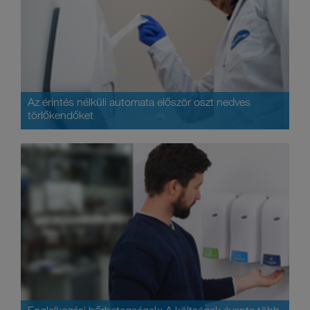
Az érintés nélküli automata először oszt nedves
törlőkendőket