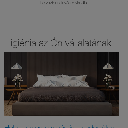
helyszínen tevékenykedik.
Higiénia az Ön vállalatának
Hotel - és gasztronómia, vendéglátás