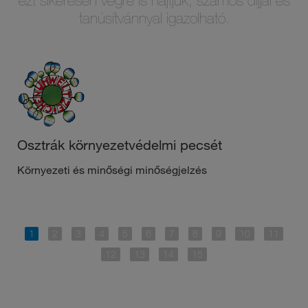
ezt sikeresen végre is hajtjuk, számos díjjal és
tanúsítvánnyal igazolható.
Osztrák környezetvédelmi pecsét
Környezeti és minőségi minőségjelzés