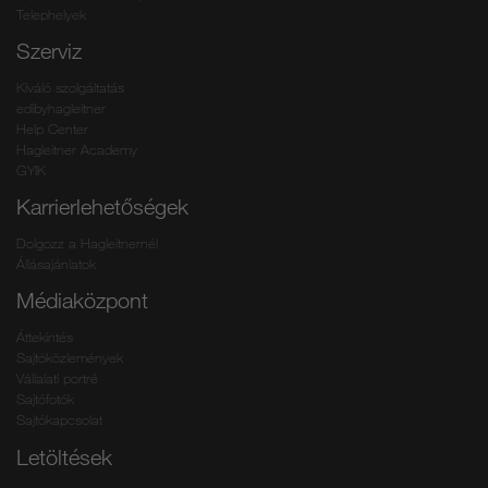
Telephelyek
Szerviz
Kiváló szolgáltatás
edibyhagleitner
Help Center
Hagleitner Academy
GYIK
Karrierlehetőségek
Dolgozz a Hagleitnernél
Állásajánlatok
Médiaközpont
Áttekintés
Sajtóközlemények
Vállalati portré
Sajtófotók
Sajtókapcsolat
Letöltések