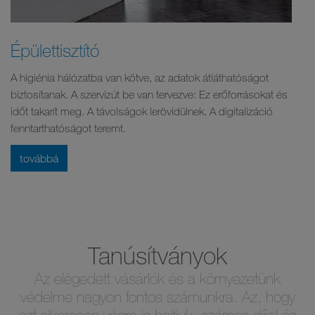
Épülettisztító
A higiénia hálózatba van kötve, az adatok átláthatóságot
biztosítanak. A szervizút be van tervezve: Ez erőforrásokat és
időt takarít meg. A távolságok lerövidülnek. A digitalizáció
fenntarthatóságot teremt.
továbbá
Tanúsítványok
Az elégedett vásárlók és a környezetünk
védelme nagyon fontos számunkra. Az, hogy