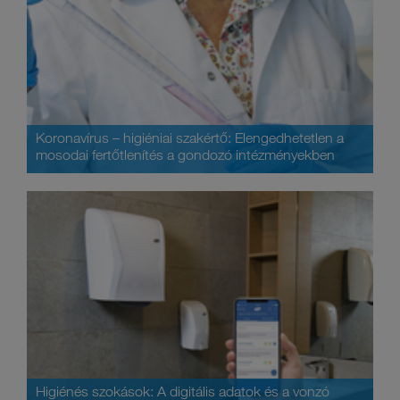
Koronavírus – higiéniai szakértő: Elengedhetetlen a
mosodai fertőtlenítés a gondozó intézményekben
Higiénés szokások: A digitális adatok és a vonzó