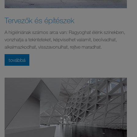
Tervezők és építészek
A higiéniának számos arca van: Ragyoghat élénk színekben,
vonzhatja a tekinteteket, képviselhet valamit, beolvadhat,
alkalmazkodhat, visszavonulhat, rejtve maradhat.
továbbá