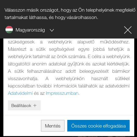
Válasszon másik országot, hogy az Ön telephelyének megfelelő
Tájékoztató a sütikről
tartalmakat láthassa, és hogy vásárolhasson.
Magyarország
A weboldalunk sütiket használ. Két feladatuk van: Egyrészt
szükségesek a webhelyünk alapvető működéséhez.
Másrészt a sütik segítségével egyre jobbá tehetjük a
webhelyünk tartalmát az önök számára. E célra a webhelyünk
látogatóitól anonim adatokat gyűjtünk és azokat kiértékeljük.
A sütik felhasználásához adott beleegyezését bármikor
visszavonhatja. A webhelyünkön használt sütikkel
kapcsolatban további információk találhatók az adatvédelmi
Adatvédelmi
és az
Impresszumban
.
Beállítások
Mentés
Összes cookie elfogadása