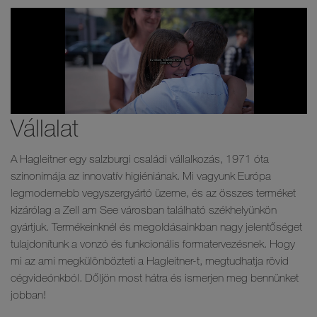
Vállalat
A Hagleitner egy salzburgi családi vállalkozás, 1971 óta
szinonimája az innovatív higiéniának. Mi vagyunk Európa
legmodernebb vegyszergyártó üzeme, és az összes terméket
kizárólag a Zell am See városban található székhelyünkön
gyártjuk. Termékeinknél és megoldásainkban nagy jelentőséget
tulajdonítunk a vonzó és funkcionális formatervezésnek. Hogy
mi az ami megkülönbözteti a Hagleitner-t, megtudhatja rövid
cégvideónkból. Dőljön most hátra és ismerjen meg bennünket
jobban!