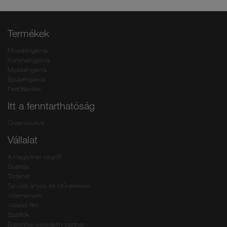
Termékek
Mosdóhigiénia
Konyhahigiénia
Mosáshigiénia
Épülethigiénia
Fertőtlenítés
Itt a fenntarthatóság
Greenovative
Vállalat
A Hagleitner cégről
Gyártás
Történet
Tanúsítványok és kitűntetések
Vélemények
Vállalati film
Szállítók
Export/kereskedelmi partner