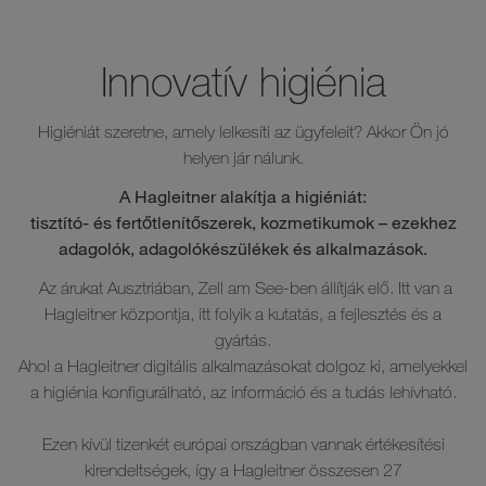
Innovatív higiénia
Higiéniát szeretne, amely lelkesíti az ügyfeleit? Akkor Ön jó
helyen jár nálunk.
A Hagleitner alakítja a higiéniát:
tisztító- és fertőtlenítőszerek, kozmetikumok – ezekhez
adagolók, adagolókészülékek és alkalmazások.
Az árukat Ausztriában, Zell am See-ben állítják elő. Itt van a
Hagleitner központja, itt folyik a kutatás, a fejlesztés és a
gyártás.
Ahol a Hagleitner digitális alkalmazásokat dolgoz ki, amelyekkel
a higiénia konfigurálható, az információ és a tudás lehívható.
Ezen kívül tizenkét európai országban vannak értékesítési
kirendeltségek, így a Hagleitner összesen 27