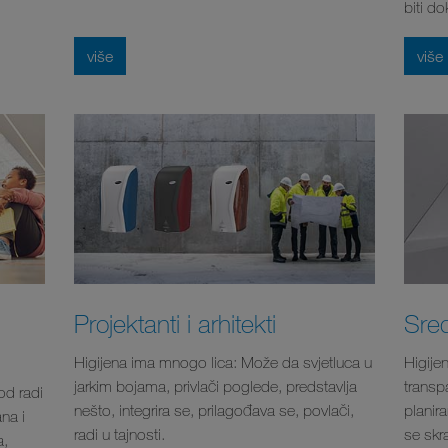
biti d
više
više
Projektanti i arhitekti
Sred
Higijena ima mnogo lica: Može da svjetluca u
Higije
jarkim bojama, privlači poglede, predstavlja
transpa
od radi
nešto, integrira se, prilagođava se, povlači,
planira
na i
radi u tajnosti.
se skra
a,