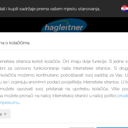
dali i kupili sadržaje prema vašem mjestu stanovanja.
a o kolačićima
rnetska stranica koristi kolačiće. Oni imaju dvije funkcije: S jedne s
bni za osnovno funkcioniranje naše internetske stranice. S drug
olačića možemo kontinuirano poboljšavati svoj sadržaj za Vas. U
ju se i ocjenjuju anonimni podaci posjetitelja internetske stranice. U 
 možete opozvati svoj pristanak na upotrebu kolačića. Više p
a možete pronaći na našoj internetskoj stranici u našoj politici
privat
impresumu
.
e