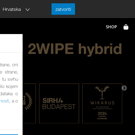
Hrvatska
zatvoriti
trane, oni
e strane,
 tu svrhu
bilo kojem
odataka o
nosti
, a o