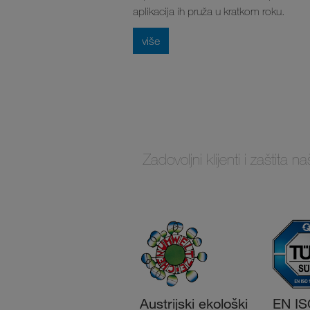
aplikacija ih pruža u kratkom roku.
više
Zadovoljni klijenti i zaštita
Austrijski ekološki
EN IS