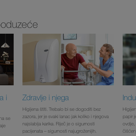
 poduzeće
a i
Zdravlje i njega
Indu
Higijena štiti. Trebalo bi se dogoditi bez
Higijen
zazora, jer je svaki lanac jak koliko i njegova
papir j
ena se
najslabija karika. Riječ je o sigurnosti
ovdje, 
aje
pacijenata – sigurnosti najugroženijih.
čišćenj