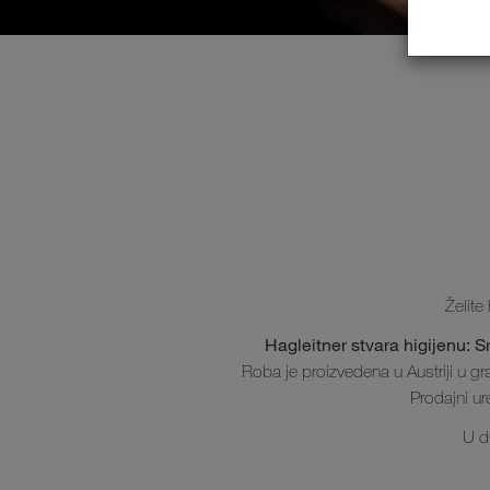
Želite
Hagleitner stvara higijenu: S
Roba je proizvedena u Austriji u gr
Prodajni ur
U d