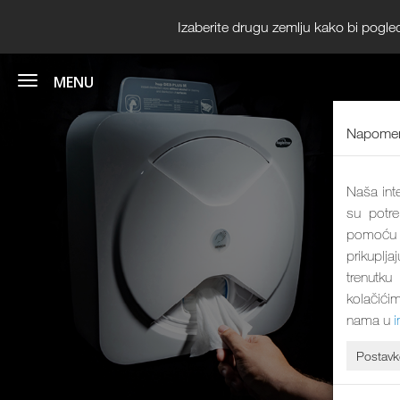
Izaberite drugu zemlju kako bi pogle
Napomen
Naša inte
su potre
pomoću k
prikuplja
trenutku
kolačićim
nama u
Postavk