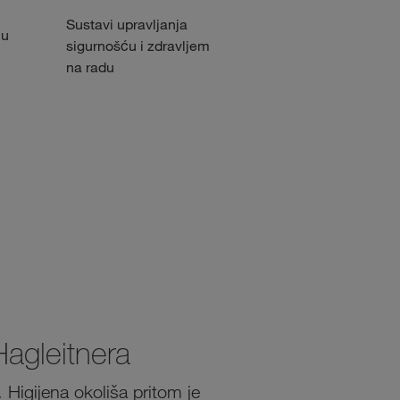
Sustavi upravljanja
Certificirano upravljanje
 u
sigurnošću i zdravljem
okolišem
na radu
Hagleitnera
 Higijena okoliša pritom je