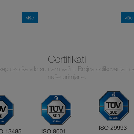
više
više
Certifikati
 našeg okoliša vrlo su nam važni. Brojna odlikovanja i c
naše primjene.
ISO 29993
O 13485
ISO 9001