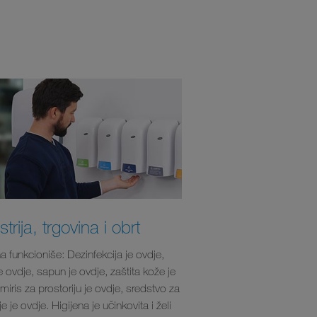
strija, trgovina i obrt
a funkcioniše: Dezinfekcija je ovdje,
e ovdje, sapun je ovdje, zaštita kože je
miris za prostoriju je ovdje, sredstvo za
e je ovdje. Higijena je učinkovita i želi