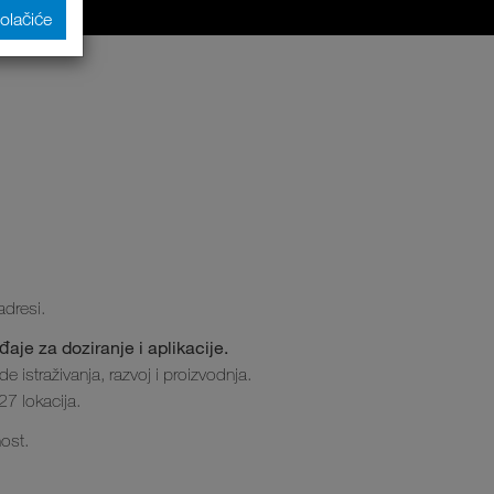
kolačiće
adresi.
aje za doziranje i aplikacije.
 istraživanja, razvoj i proizvodnja.
27 lokacija.
ost.