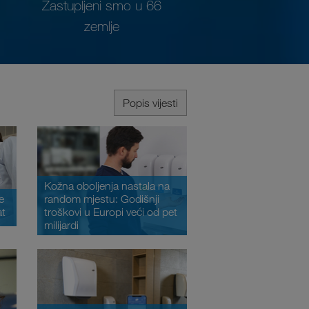
Zastupljeni smo u 66
zemlje
Popis vijesti
Kožna oboljenja nastala na
random mjestu: Godišnji
e
troškovi u Europi veći od pet
at
milijardi