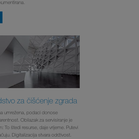
okumentirana.
stvo za čišćenje zgrada
na umrežena, podaci donose
rentnost. Obilazak za servisiranje je
n: To štedi resurse, daje vrijeme. Putevi
ćuju. Digitalizacija stvara održivost.