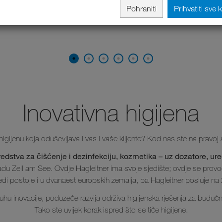
Pohraniti
Prihvatiti sve 
Inovativna higijena
 higijenu koja oduševljava i vas i vaše klijente? Kod nas ste na pravoj 
redstva za čišćenje i dezinfekciju, kozmetika – uz dozatore, uređ
adu Zell am See. Ovdje Hagleitner ima svoje sjedište; ovdje se provode
edi postoje i u dvanaest europskih zemalja, pa Hagleitner posluje na 
uhu inovacije, poduzeće razvija održiva higijenska rješenja za budućn
Tako ste uvijek korak ispred što se tiče higijene.