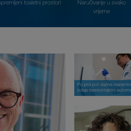
opremljeni toaletni prostori
Naručivanje u svako
vrijeme
Po prvi put vlažne maramic
izdaje beskontaktni autom