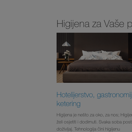
Higijena za Vaše
Hotelijerstvo, gastronomij
ketering
Higijena je nešto za oko, za nos; Higij
želi osjetiti i dodirnuti. Svaka soba post
doživljaj. Tehnologija čini higijenu