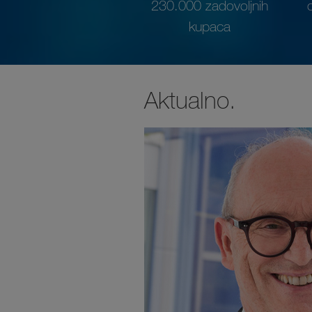
230.000 zadovoljnih
kupaca
Aktualno.