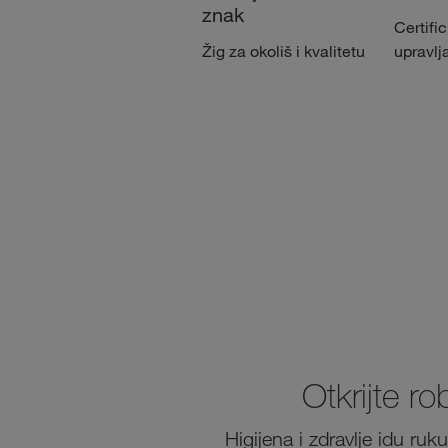
znak
Certific
Žig za okoliš i kvalitetu
upravlj
Otkrijte r
Higijena i zdravlje idu ru