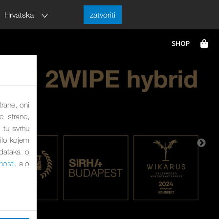
Hrvatska
zatvoriti
trane, oni
e strane,
 tu svrhu
bilo kojem
odataka o
nosti
, a o