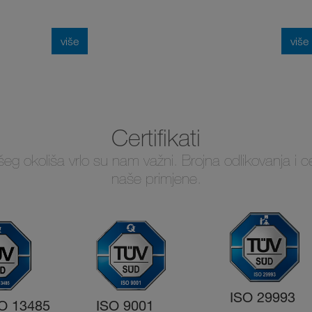
više
više
Certifikati
 našeg okoliša vrlo su nam važni. Brojna odlikovanja i c
naše primjene.
ISO 29993
O 13485
ISO 9001