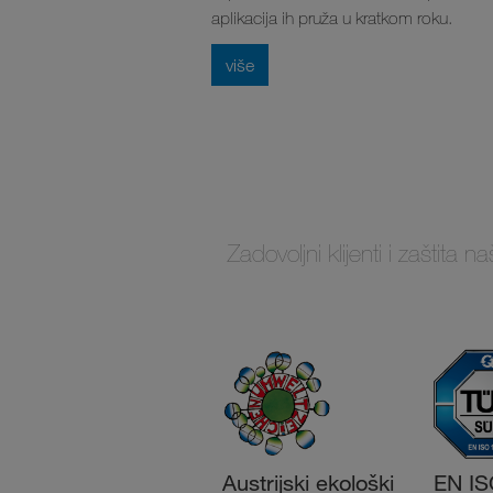
aplikacija ih pruža u kratkom roku.
više
Zadovoljni klijenti i zaštita
Austrijski ekološki
EN IS