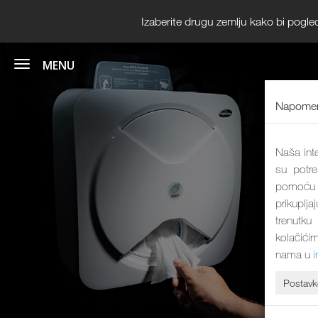
Izaberite drugu zemlju kako bi pogle
Napomen
Naša inte
su potre
pomoću k
prikuplja
trenutku
kolačićim
nama u
Postavk