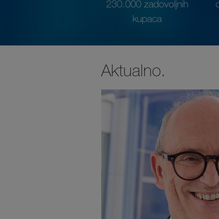
230.000 zadovoljnih
kupaca
Aktualno.