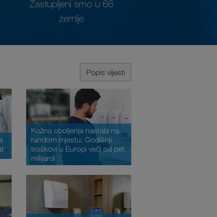
Zastupljeni smo u 66
zemlje
Popis vijesti
Kožna oboljenja nastala na
random mjestu: Godišnji
e
troškovi u Europi veći od pet
at
milijardi