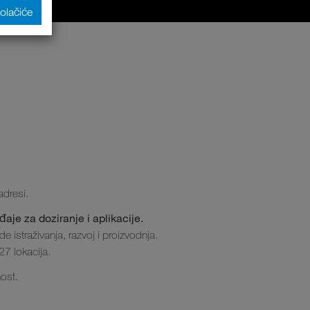
kolačiće
adresi.
aje za doziranje i aplikacije.
 istraživanja, razvoj i proizvodnja.
27 lokacija.
ost.