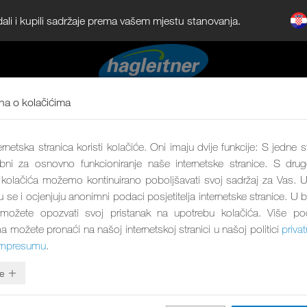
dali i kupili sadržaje prema vašem mjestu stanovanja.
a o kolačićima
rnetska stranica koristi kolačiće. Oni imaju dvije funkcije: S jedne s
bni za osnovno funkcioniranje naše internetske stranice. S drug
olačića možemo kontinuirano poboljšavati svoj sadržaj za Vas. U
ju se i ocjenjuju anonimni podaci posjetitelja internetske stranice. U 
 možete opozvati svoj pristanak na upotrebu kolačića. Više p
a možete pronaći na našoj internetskoj stranici u našoj politici
privat
impresumu
.
e