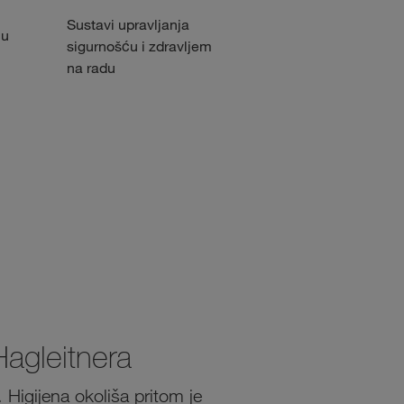
Sustavi upravljanja
Certificirano upravljanje
 u
sigurnošću i zdravljem
okolišem
na radu
Hagleitnera
 Higijena okoliša pritom je