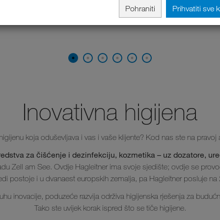
Pohraniti
Prihvatiti sve 
Inovativna higijena
 higijenu koja oduševljava i vas i vaše klijente? Kod nas ste na pravoj 
redstva za čišćenje i dezinfekciju, kozmetika – uz dozatore, uređ
adu Zell am See. Ovdje Hagleitner ima svoje sjedište; ovdje se provode
edi postoje i u dvanaest europskih zemalja, pa Hagleitner posluje na 
uhu inovacije, poduzeće razvija održiva higijenska rješenja za budućn
Tako ste uvijek korak ispred što se tiče higijene.