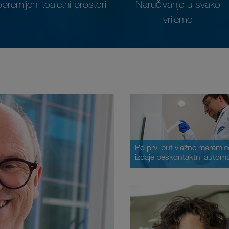
opremljeni toaletni prostori
Naručivanje u svako
vrijeme
Po prvi put vlažne maramic
izdaje beskontaktni autom