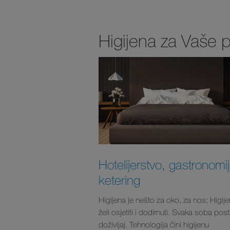
Higijena za Vaše
Hotelijerstvo, gastronomij
ketering
Higijena je nešto za oko, za nos; Higij
želi osjetiti i dodirnuti. Svaka soba post
doživljaj. Tehnologija čini higijenu