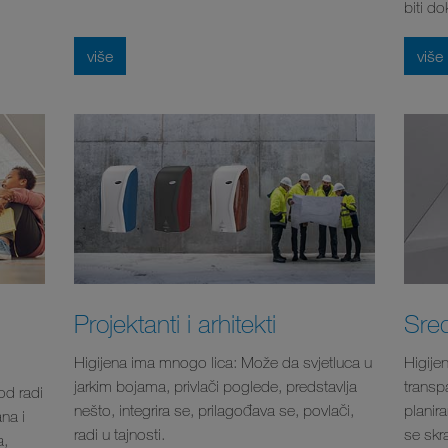
biti d
više
više
Projektanti i arhitekti
Sred
Higijena ima mnogo lica: Može da svjetluca u
Higije
jarkim bojama, privlači poglede, predstavlja
transpa
od radi
nešto, integrira se, prilagođava se, povlači,
planira
na i
radi u tajnosti.
se skra
a,