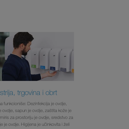
strija, trgovina i obrt
a funkcioniše: Dezinfekcija je ovdje,
e ovdje, sapun je ovdje, zaštita kože je
miris za prostoriju je ovdje, sredstvo za
e je ovdje. Higijena je učinkovita i želi