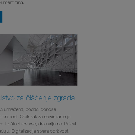
okumentirana.
stvo za čišćenje zgrada
na umrežena, podaci donose
rentnost. Obilazak za servisiranje je
n: To štedi resurse, daje vrijeme. Putevi
ćuju. Digitalizacija stvara održivost.