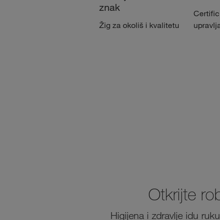
znak
Certific
Žig za okoliš i kvalitetu
upravlj
Otkrijte r
Higijena i zdravlje idu ru