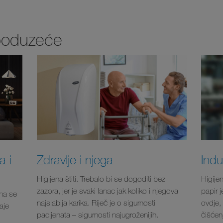
 poduzeće
a i
Zdravlje i njega
Indu
Higijena štiti. Trebalo bi se dogoditi bez
Higijen
zazora, jer je svaki lanac jak koliko i njegova
papir j
ena se
najslabija karika. Riječ je o sigurnosti
ovdje, 
aje
pacijenata – sigurnosti najugroženijih.
čišćenj