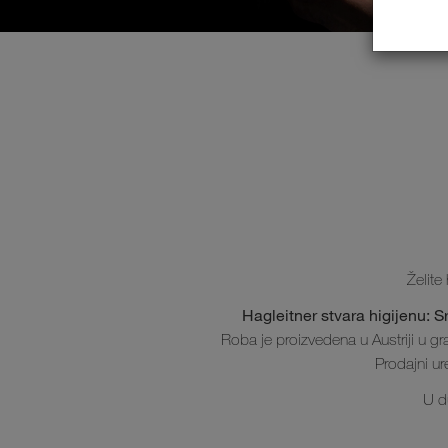
Želite
Hagleitner stvara higijenu: S
Roba je proizvedena u Austriji u gr
Prodajni ur
U d